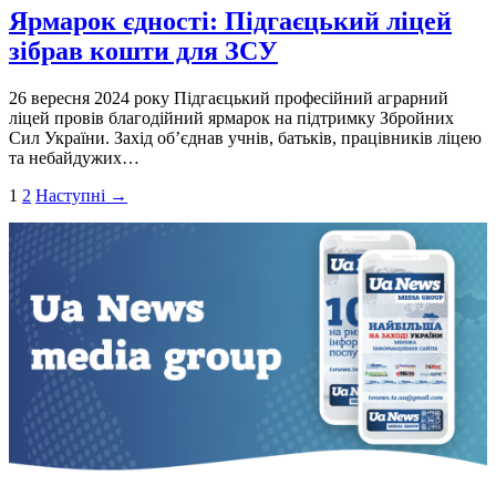
Ярмарок єдності: Підгаєцький ліцей
зібрав кошти для ЗСУ
26 вересня 2024 року Підгаєцький професійний аграрний
ліцей провів благодійний ярмарок на підтримку Збройних
Сил України. Захід об’єднав учнів, батьків, працівників ліцею
та небайдужих…
Пагінація
1
2
Наступні →
записів