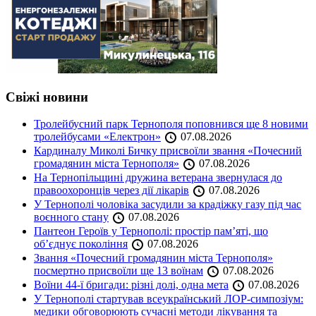
Свіжі новини
Тролейбусний парк Тернополя поповнився ще 8 новими
тролейбусами «Електрон»
07.08.2026
Кардиналу Миколі Бичку присвоїли звання «Почесний
громадянин міста Тернополя»
07.08.2026
На Тернопільщині дружина ветерана звернулася до
правоохоронців через дії лікарів
07.08.2026
У Тернополі чоловіка засудили за крадіжку газу під час
воєнного стану
07.08.2026
Пантеон Героїв у Тернополі: простір пам’яті, що
об’єднує покоління
07.08.2026
Звання «Почесний громадянин міста Тернополя»
посмертно присвоїли ще 13 воїнам
07.08.2026
Воїни 44-ї бригади: різні долі, одна мета
07.08.2026
У Тернополі стартував всеукраїнський ЛОР-симпозіум:
медики обговорюють сучасні методи лікування та