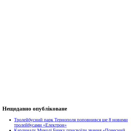
Нещодавно опубліковане
Тролейбусний парк Тернополя поповнився ще 8 новими
тролейбусами «Електрон»
Кардиналу Миколі Бичку присвоїли звання «Почесний