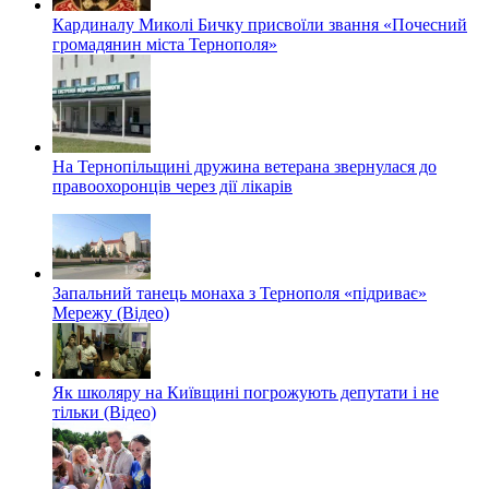
Кардиналу Миколі Бичку присвоїли звання «Почесний
громадянин міста Тернополя»
На Тернопільщині дружина ветерана звернулася до
правоохоронців через дії лікарів
Запальний танець монаха з Тернополя «підриває»
Мережу (Відео)
Як школяру на Київщині погрожують депутати і не
тільки (Відео)