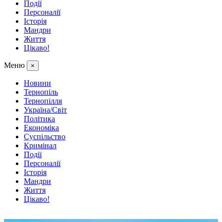
Події
Персоналії
Історія
Мандри
Життя
Цікаво!
Меню
×
Новини
Тернопіль
Тернопілля
Україна/Світ
Політика
Економіка
Суспільство
Кримінал
Події
Персоналії
Історія
Мандри
Життя
Цікаво!