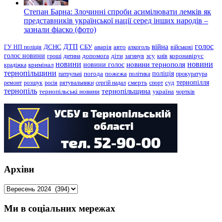
Степан Барна: Злочинні спроби асимілювати лемків як
представників української нації серед інших народів –
зазнали фіаско (фото)
голос
війна
ДТП
ГУ НП поліція
ДСНС
СБУ
аварія
авто
алкоголь
військові
голос новини
зсу
гроші
дитина
допомога
діти
загинув
київ
коронавірус
новини
новини тернополя
новини
новини голос
кримінал
крадіжка
тернопільщини
поліція
патрульні
погода
пожежа
політика
прокуратура
тернопілля
суд
ремонт
розшук
росія
рятувальники
сергій надал
смерть
спорт
тернопіль
тернопільщина
україна
тернопільські новини
чортків
Архіви
Архіви
Ми в соціальних мережах