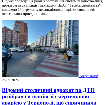
Під час проведення робіт з обстеження систем газопостачання,
протягом двох місяців, фахівцями ПрАТ “Тернопільміськгаз”
виявлено 16 втручань, несанкціоновані врізки споживачів, –
нелегальних приєднань до…
Актуально!
28.09.2024
Відомий столичний адвокат по ДТП
розібрав ситуацію зі смертельною
аварією у Тернополі, що спричинила