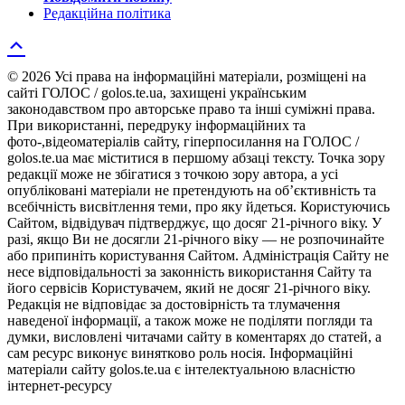
Редакційна політика
© 2026 Усі права на інформаційні матеріали, розміщені на
сайті ГОЛОС / golos.te.ua, захищені українським
законодавством про авторське право та інші суміжні права.
При використанні, передруку інформаційних та
фото-,відеоматеріалів сайту, гіперпосилання на ГОЛОС /
golos.te.ua має міститися в першому абзаці тексту. Точка зору
редакції може не збігатися з точкою зору автора, а усі
опубліковані матеріали не претендують на об’єктивність та
всебічність висвітлення теми, про яку йдеться. Користуючись
Сайтом, відвідувач підтверджує, що досяг 21-річного віку. У
разі, якщо Ви не досягли 21-річного віку — не розпочинайте
або припиніть користування Сайтом. Адміністрація Сайту не
несе відповідальності за законність використання Сайту та
його сервісів Користувачем, який не досяг 21-річного віку.
Редакція не відповідає за достовірність та тлумачення
наведеної інформації, а також може не поділяти погляди та
думки, висловлені читачами сайту в коментарях до статей, а
сам ресурс виконує винятково роль носія. Інформаційні
матеріали сайту golos.te.ua є інтелектуальною власністю
інтернет-ресурсу