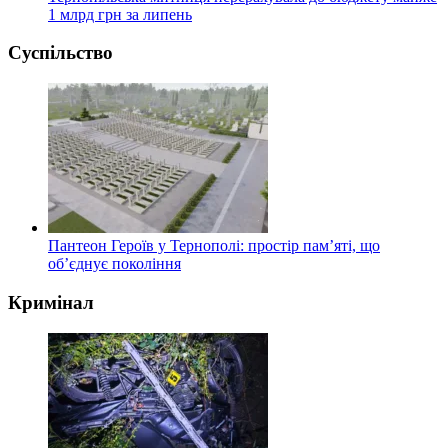
1 млрд грн за липень
Суспільство
Пантеон Героїв у Тернополі: простір пам’яті, що
об’єднує покоління
Кримінал