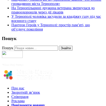
громадянин міста Тернополя»
На Тернопільщині дружина ветерана звернулася до
правоохоронців через дії лікарів
У Тернополі чоловіка засудили за крадіжку газу під час
воєнного стану
Пантеон Героїв у Тернополі: простір пам’яті, що
об’єднує покоління
Пошук
Пошук
Знайти
Про нас
Зворотній зв’язок
Співпраця
Реклама
Повідомити новину