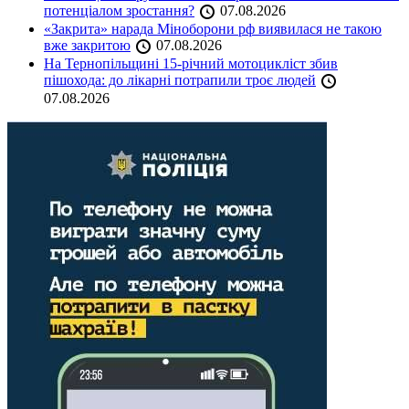
потенціалом зростання?
07.08.2026
«Закрита» нарада Міноборони рф виявилася не такою
вже закритою
07.08.2026
На Тернопільщині 15-річний мотоцикліст збив
пішохода: до лікарні потрапили троє людей
07.08.2026