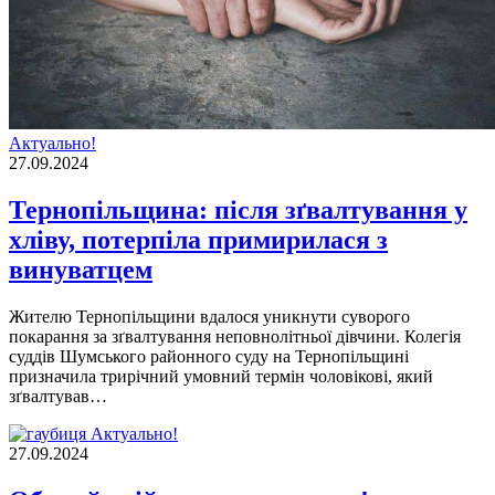
Актуально!
27.09.2024
Тернопільщина: після зґвалтування у
хліву, потерпіла примирилася з
винуватцем
Жителю Тернопільщини вдалося уникнути суворого
покарання за зґвалтування неповнолітньої дівчини. Колегія
суддів Шумського районного суду на Тернопільщині
призначила трирічний умовний термін чоловікові, який
зґвалтував…
Актуально!
27.09.2024