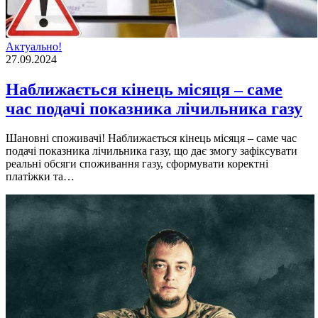
Актуально!
27.09.2024
Наближається кінець місяця – саме
час подачі показника лічильника газу
Шановні споживачі! Наближається кінець місяця – саме час
подачі показника лічильника газу, що дає змогу зафіксувати
реальні обсяги споживання газу, сформувати коректні
платіжки та…