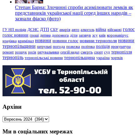
Степан Барна: Злочинні спроби асимілювати лемків як
представників української нації серед інших народів –
зазнали фіаско (фото)
голос
війна
ДТП
ГУ НП поліція
ДСНС
СБУ
аварія
авто
алкоголь
військові
голос новини
зсу
гроші
дитина
допомога
діти
загинув
київ
коронавірус
новини
новини тернополя
новини
новини голос
кримінал
крадіжка
тернопільщини
поліція
патрульні
погода
пожежа
політика
прокуратура
тернопілля
суд
ремонт
розшук
росія
рятувальники
сергій надал
смерть
спорт
тернопіль
тернопільщина
україна
тернопільські новини
чортків
Архіви
Архіви
Ми в соціальних мережах