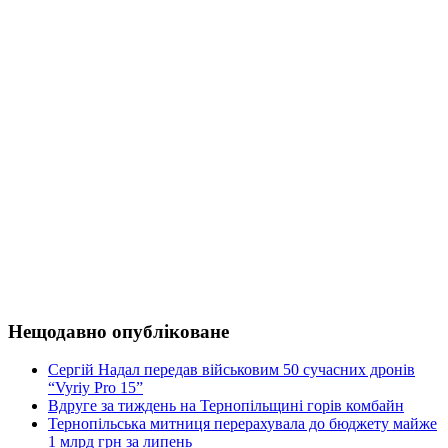
Нещодавно опубліковане
Сергій Надал передав військовим 50 сучасних дронів
“Vyriy Pro 15”
Вдруге за тиждень на Тернопільщині горів комбайн
Тернопільська митниця перерахувала до бюджету майже
1 млрд грн за липень