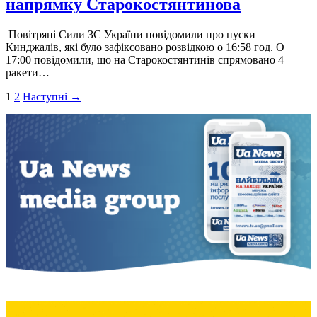
напрямку Старокостянтинова
Повітряні Сили ЗС України повідомили про пуски
Кинджалів, які було зафіксовано розвідкою о 16:58 год. О
17:00 повідомили, що на Старокостянтинів спрямовано 4
ракети…
Пагінація
1
2
Наступні →
записів