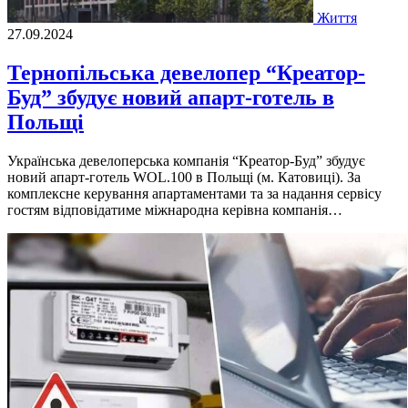
Життя
27.09.2024
Тернопільська девелопер “Креатор-
Буд” збудує новий апарт-готель в
Польщі
Українська девелоперська компанія “Креатор-Буд” збудує
новий апарт-готель WOL.100 в Польщі (м. Катовиці). За
комплексне керування апартаментами та за надання сервісу
гостям відповідатиме міжнародна керівна компанія…