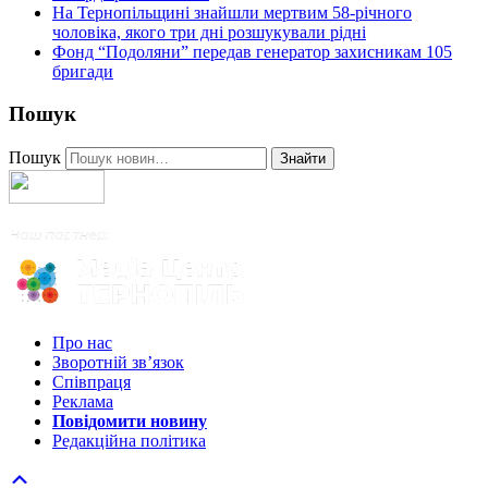
На Тернопільщині знайшли мертвим 58-річного
чоловіка, якого три дні розшукували рідні
Фонд “Подоляни” передав генератор захисникам 105
бригади
Пошук
Пошук
Знайти
Про нас
Зворотній зв’язок
Співпраця
Реклама
Повідомити новину
Редакційна політика