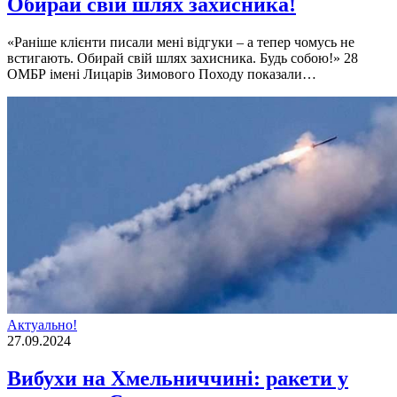
Обирай свій шлях захисника!
«Раніше клієнти писали мені відгуки – а тепер чомусь не
встигають. Обирай свій шлях захисника. Будь собою!» 28
ОМБР імені Лицарів Зимового Походу показали…
Актуально!
27.09.2024
Вибухи на Хмельниччині: ракети у