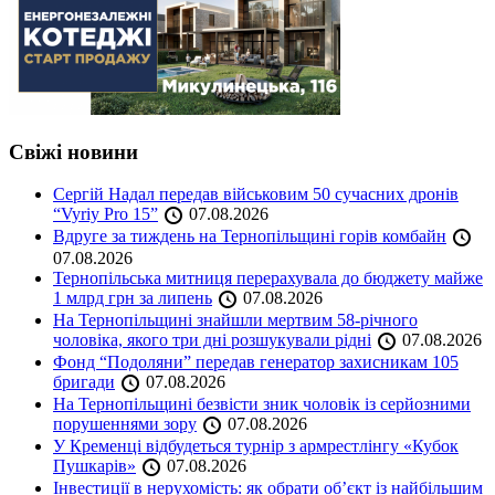
Свіжі новини
Сергій Надал передав військовим 50 сучасних дронів
“Vyriy Pro 15”
07.08.2026
Вдруге за тиждень на Тернопільщині горів комбайн
07.08.2026
Тернопільська митниця перерахувала до бюджету майже
1 млрд грн за липень
07.08.2026
На Тернопільщині знайшли мертвим 58-річного
чоловіка, якого три дні розшукували рідні
07.08.2026
Фонд “Подоляни” передав генератор захисникам 105
бригади
07.08.2026
На Тернопільщині безвісти зник чоловік із серйозними
порушеннями зору
07.08.2026
У Кременці відбудеться турнір з армрестлінгу «Кубок
Пушкарів»
07.08.2026
Інвестиції в нерухомість: як обрати об’єкт із найбільшим