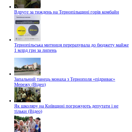
Вдруге за тиждень на Тернопільщині горів комбайн
Тернопільська митниця перерахувала до бюджету майже
1 млрд грн за липень
Запальний танець монаха з Тернополя «підриває»
Мережу (Відео)
Як школяру на Київщині погрожують депутати і не
тільки (Відео)