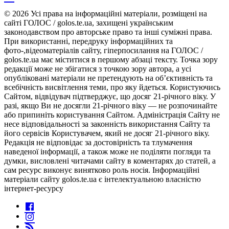
© 2026 Усі права на інформаційні матеріали, розміщені на
сайті ГОЛОС / golos.te.ua, захищені українським
законодавством про авторське право та інші суміжні права.
При використанні, передруку інформаційних та
фото-,відеоматеріалів сайту, гіперпосилання на ГОЛОС /
golos.te.ua має міститися в першому абзаці тексту. Точка зору
редакції може не збігатися з точкою зору автора, а усі
опубліковані матеріали не претендують на об’єктивність та
всебічність висвітлення теми, про яку йдеться. Користуючись
Сайтом, відвідувач підтверджує, що досяг 21-річного віку. У
разі, якщо Ви не досягли 21-річного віку — не розпочинайте
або припиніть користування Сайтом. Адміністрація Сайту не
несе відповідальності за законність використання Сайту та
його сервісів Користувачем, який не досяг 21-річного віку.
Редакція не відповідає за достовірність та тлумачення
наведеної інформації, а також може не поділяти погляди та
думки, висловлені читачами сайту в коментарях до статей, а
сам ресурс виконує винятково роль носія. Інформаційні
матеріали сайту golos.te.ua є інтелектуальною власністю
інтернет-ресурсу