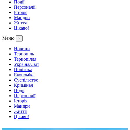
Події
Персоналії
Історія
Мандри
Життя
Цікаво!
Меню
×
Новини
Тернопіль
Тернопілля
Україна/Світ
Політика
Економіка
Суспільство
Кримінал
Події
Персоналії
Історія
Мандри
Життя
Цікаво!