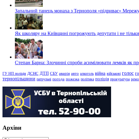
Запальний танець монаха з Тернополя «підриває» Мережу
Як школяру на Київщині погрожують депутати і не тільки
Степан Барна: Злочинні спроби асимілювати лемків як пред
голос
війна
г
ДТП
ГУ НП поліція
ДСНС
СБУ
аварія
авто
алкоголь
військові
тернопільщини
поліція
патрульні
погода
пожежа
політика
прокуратура
ремо
Архіви