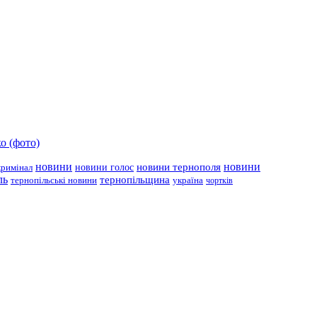
о (фото)
новини
новини тернополя
новини
новини голос
кримінал
ль
тернопільщина
україна
тернопільські новини
чортків