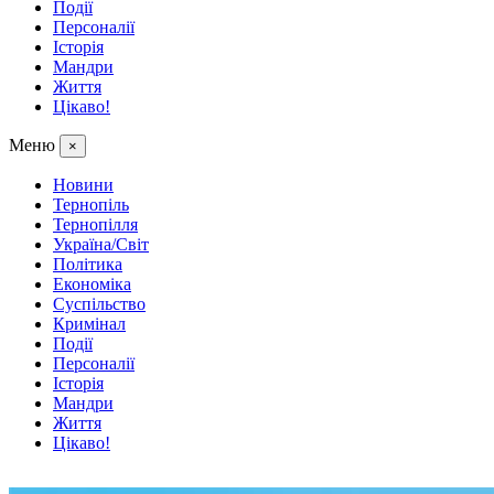
Події
Персоналії
Історія
Мандри
Життя
Цікаво!
Меню
×
Новини
Тернопіль
Тернопілля
Україна/Світ
Політика
Економіка
Суспільство
Кримінал
Події
Персоналії
Історія
Мандри
Життя
Цікаво!