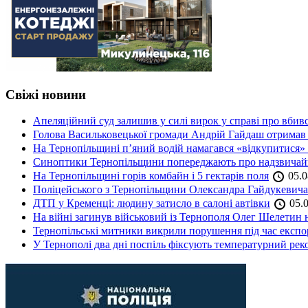
Свіжі новини
Апеляційний суд залишив у силі вирок у справі про вбив
Голова Васильковецької громади Андрій Гайдаш отримав
На Тернопільщині п’яний водій намагався «відкупитися» в
Синоптики Тернопільщини попереджають про надзвичайн
На Тернопільщині горів комбайн і 5 гектарів поля
05.0
Поліцейського з Тернопільщини Олександра Гайдукевича 
ДТП у Кременці: людину затисло в салоні автівки
05.0
На війні загинув військовий із Тернополя Олег Шелетин 
Тернопільські митники викрили порушення під час експор
У Тернополі два дні поспіль фіксують температурний рек