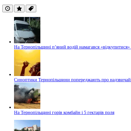
Останні
Популярні
Теги
На Тернопільщині п’яний водій намагався «відкупитися» в
Синоптики Тернопільщини попереджають про надзвичайн
На Тернопільщині горів комбайн і 5 гектарів поля