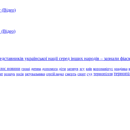
 (Відео)
 (Відео)
ставників української нації серед інших народів – зазнали фіаск
олос новини
зсу
гроші
дитина
допомога
діти
загинув
київ
коронавірус
крадіжка
тернопі
тернопілля
суд
нт
розшук
росія
рятувальники
сергій надал
смерть
спорт