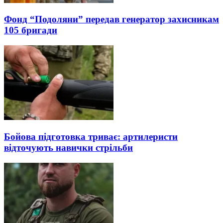
Фонд “Подоляни” передав генератор захисникам
105 бригади
Бойова підготовка триває: артилеристи
відточують навички стрільби