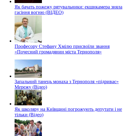
Як бачать пожежу рятувальники: екшнкамера зняла
гасіння вогню (ВІДЕО)
Професору Стефану Хмілю присвоїли звання
«Почесний громадянин міста Тернополя»
Запальний танець монаха з Тернополя «підриває»
Мережу (Відео)
Як школяру на Київщині погрожують депутати і не
тільки (Відео)