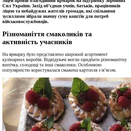
ліцей провів благодійний ярмарок на підтримку Збройних
Сил України. Захід об’єднав учнів, батьків, працівників
ліцею та небайдужих жителів громади, які спільними
зусиллями зібрали значну суму коштів для потреб
військовослужбовців.
Різноманіття смаколиків та
активність учасників
На ярмарку було представлено широкий асортимент
кулінарних виробів. Відвідувачі могли придбати різноманітну
випічку, солодощі та інші смаколики. Особливою
популярністю користувалася смажена картопля з м’ясом.