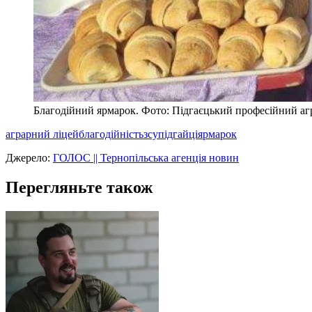
Благодійний ярмарок. Фото: Підгаєцький професійний аг
аграрний ліцей
благодійність
зсу
підгайці
ярмарок
Джерело:
ГОЛОС || Тернопільська агенція новин
Перегляньте також