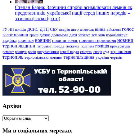
Степан Барна: Злочинні спроби асимілювати лемків як
представників української нації серед інших народів –
зазнали фіаско (фото)
голос
війна
ДТП
ГУ НП поліція
ДСНС
СБУ
аварія
авто
алкоголь
військові
голос новини
зсу
гроші
дитина
допомога
діти
загинув
київ
коронавірус
новини
новини тернополя
новини
новини голос
кримінал
крадіжка
тернопільщини
поліція
патрульні
погода
пожежа
політика
прокуратура
тернопілля
суд
ремонт
розшук
росія
рятувальники
сергій надал
смерть
спорт
тернопіль
тернопільщина
україна
тернопільські новини
чортків
Архіви
Архіви
Ми в соціальних мережах