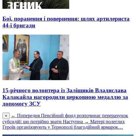
Бої, поранення і повернення: шлях артилериста
44-ї бригади
15-річного волонтера із Заліщиків Владислава
Калакайла нагородили церковною медаллю за
допомогу ЗСУ
← Попередня
Пенсійний фонд розпочинає перерахунок
×
субсидій: що потрібно знати
Наступна →
Матері полеглих
Героїв організовують у Тернополі благодійний ярмарок…