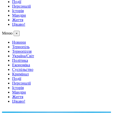
Події
Персоналії
Історія
Мандри
Життя
Цікаво!
Меню
×
Новини
Тернопіль
Тернопілля
Україна/Світ
Політика
Економіка
Суспільство
Кримінал
Події
Персоналії
Історія
Мандри
Життя
Цікаво!