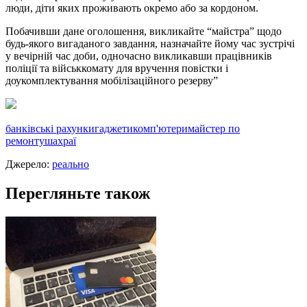
люди, дiти яких проживають окремо або за кордоном.
Побачивши дане оголошення, викликайте “майстра” щодо
будь-якого вигаданого завдання, назначайте йому час зустрiчi
у вечiрнiй час доби, одночасно викликавши працiвникiв
полiцiї та вiйськкомату для вручення повiстки i
доукомплектування мобiлiзацiйного резерву”
банківські рахунки
гаджети
комп'ютери
майстер по
ремонту
шахраї
Джерело:
реально
Перегляньте також