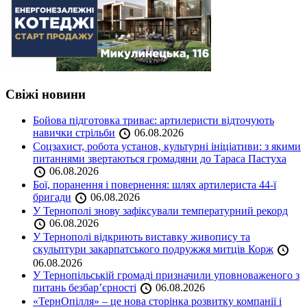
Свіжі новини
Бойова підготовка триває: артилеристи відточують
навички стрільби
06.08.2026
Соцзахист, робота установ, культурні ініціативи: з якими
питаннями звертаються громадяни до Тараса Пастуха
06.08.2026
Бої, поранення і повернення: шлях артилериста 44-ї
бригади
06.08.2026
У Тернополі знову зафіксували температурний рекорд
06.08.2026
У Тернополі відкриють виставку живопису та
скульптури закарпатського подружжя митців Корж
06.08.2026
У Тернопільській громаді призначили уповноваженого з
питань безбар’єрності
06.08.2026
«ТернОпілля» – це нова сторінка розвитку компанії і