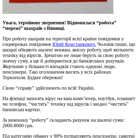
Увага, термiнове звернення! Вiдновилася “робота”
“мережi” шахраїв з Вiнницi.
Про роботу шахраїв на територiї всiєї країни повiдомив у
соцмережах повiдомив
Юрiй Констанкевич.
Чоловiк пише, що
шахраї обiцяють шаленi знижки, якiсну роботу, щоб звiльнити
технiку вiд вiрусiв. Зрештою не лише беруть за свою роботу
значну суму, а ще й добираються до банкiвських рахункiв.
Жертвами у бiльшостi випадкiв стають одинокi люди,
пенсiонери. Такi оголошення висять у всiх районах
Тернополя. Будьте обережнi!
Свою “справу” здiйснюють по всiй Українi.
На флешцi заносять вiрус на ваш комп’ютер, ноутбук, планшет
чи телефон, “чистять” технiку вiд вiрусiв i заодно “чистять”
банкiвськi картки.
За виконану “роботу” складають рахунок на шаленi суми:
2000-8000 грн.
Пiд категорiю обману у 90% потрапляють пенсiонери, самотнi