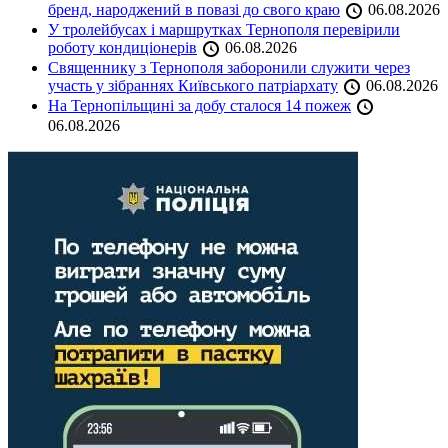
бренд, народжений в повазі до свого краю
06.08.2026
У тролейбусах і маршрутках Тернополя перевірили
роботу кондиціонерів
06.08.2026
Священнику з Тернополя заборонили служити через
участь у зібраннях Київського патріархату
06.08.2026
На Тернопільщині за добу сталося 14 пожеж
06.08.2026