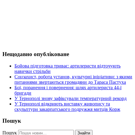
Нещодавно опубліковане
Бойова підготовка триває: артилеристи відточують
навички стрільби
Соцзахист, робота установ, культурні ініціативи: з якими
питаннями звертаються громадяни до Тараса Пастуха
Бої, поранення і повернення: шлях артилериста 44-ї
бригади
У Тернополі знову зафіксували температурний рекорд
У Тернополі відкриють виставку живопису та
скульптури закарпатського подружжя митців Корж
Пошук
Пошук
Знайти