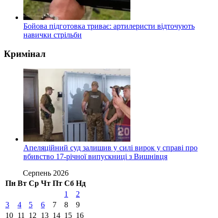
Бойова підготовка триває: артилеристи відточують
навички стрільби
Кримінал
Апеляційний суд залишив у силі вирок у справі про
вбивство 17-річної випускниці з Вишнівця
Серпень 2026
Пн
Вт
Ср
Чт
Пт
Сб
Нд
1
2
3
4
5
6
7
8
9
10
11
12
13
14
15
16