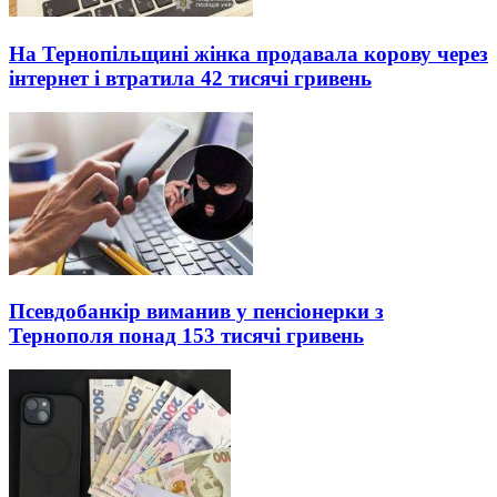
На Тернопільщині жінка продавала корову через
інтернет і втратила 42 тисячі гривень
Псевдобанкір виманив у пенсіонерки з
Тернополя понад 153 тисячі гривень