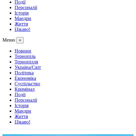
Події
Персоналії
Історія
Мандри
Життя
Цікаво!
Меню
×
Новини
Тернопіль
Тернопілля
Україна/Світ
Політика
Економіка
Суспільство
Кримінал
Події
Персоналії
Історія
Мандри
Життя
Цікаво!