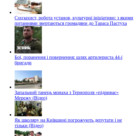
Соцзахист, робота установ, культурні ініціативи: з якими
питаннями звертаються громадяни до Тараса Пастуха
Бої, поранення і повернення: шлях артилериста 44-ї
бригади
Запальний танець монаха з Тернополя «підриває»
Мережу (Відео)
Як школяру на Київщині погрожують депутати і не
тільки (Відео)