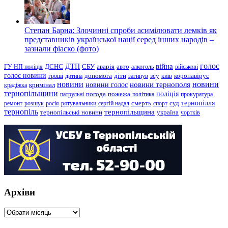
Степан Барна: Злочинні спроби асимілювати лемків як
представників української нації серед інших народів –
зазнали фіаско (фото)
голос
війна
ДТП
ГУ НП поліція
ДСНС
СБУ
аварія
авто
алкоголь
військові
голос новини
зсу
гроші
дитина
допомога
діти
загинув
київ
коронавірус
новини
новини тернополя
новини
новини голос
кримінал
крадіжка
тернопільщини
поліція
патрульні
погода
пожежа
політика
прокуратура
тернопілля
суд
ремонт
розшук
росія
рятувальники
сергій надал
смерть
спорт
тернопіль
тернопільщина
україна
тернопільські новини
чортків
Архіви
Архіви