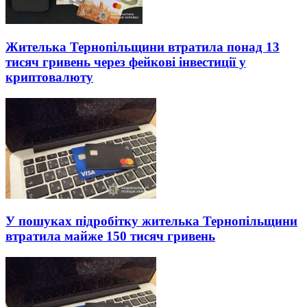
Жителька Тернопільщини втратила понад 13
тисяч гривень через фейкові інвестиції у
криптовалюту
У пошуках підробітку жителька Тернопільщини
втратила майже 150 тисяч гривень