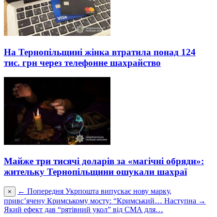
На Тернопільщині жінка втратила понад 124
тис. грн через телефонне шахрайство
Майже три тисячі доларів за «магічні обряди»:
жительку Тернопільщини ошукали шахраї
← Попередня
Укрпошта випускає нову марку,
×
привс’ячену Кримському мосту: “Кримський…
Наступна →
Який ефект дав “рятівний укол” від СМА для…