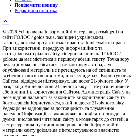
Повідомити новину
Редакційна політика
© 2026 Усі права на інформаційні матеріали, розміщені на
сайті ГОЛОС / golos.te.ua, захищені українським
законодавством про авторське право та інші суміжні права.
При використанні, передруку інформаційних та
фото-,відеоматеріалів сайту, гіперпосилання на ГОЛОС /
golos.te.ua має міститися в першому абзаці тексту. Точка зору
редакції може не збігатися з точкою зору автора, а усі
опубліковані матеріали не претендують на об’єктивність та
всебічність висвітлення теми, про яку йдеться. Користуючись
Сайтом, відвідувач підтверджує, що досяг 21-річного віку. У
разі, якщо Ви не досягли 21-річного віку — не розпочинайте
або припиніть користування Сайтом. Адміністрація Сайту не
несе відповідальності за законність використання Сайту та
його сервісів Користувачем, який не досяг 21-річного віку.
Редакція не відповідає за достовірність та тлумачення
наведеної інформації, а також може не поділяти погляди та
думки, висловлені читачами сайту в коментарях до статей, а
сам ресурс виконує винятково роль носія. Інформаційні
матеріали сайту golos.te.ua є інтелектуальною власністю
інтернет-ресурсу