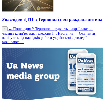
Унаслідок ДТП в Тернополі постраждала дитина
← Попередня
У Тернополі орудують шахраї-хакери:
×
чистять комп’ютери, телефони і…
Наступна →
Окупанти
панікують від наслідків роботи української артилерії:
виживають…