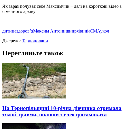
Як зараз почуває себе Максимчик – далi на коротковi вiдео з
сiмейного архiву:
дитина
здоров’я
Максим Антонишин
ряівний
СМА
укол
Джерело:
Тернополяни
Перегляньте також
На Тернопільщині 10-річна дівчинка отримала
тяжкі травми, впавши з електросамоката