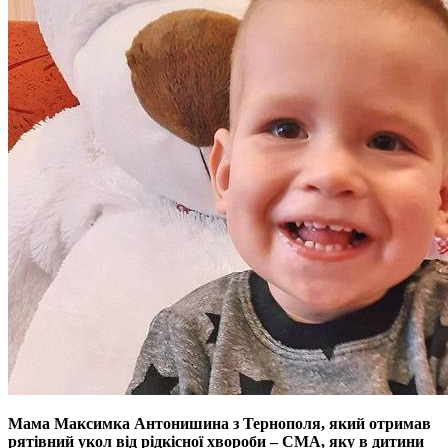
Мама Максимка Антонишина з Тернополя, який отримав
рятiвний укол вiд рiдкiсної хвороби – СМА, яку в дитини