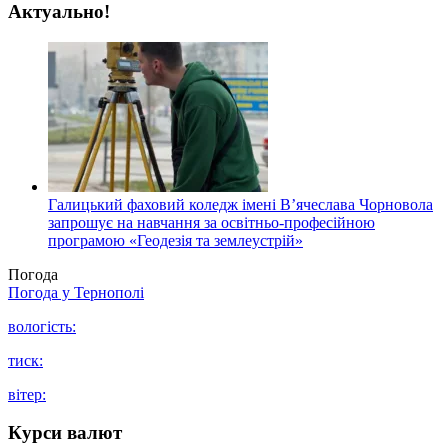
Актуально!
Галицький фаховий коледж імені В’ячеслава Чорновола
запрошує на навчання за освітньо-професійною
програмою «Геодезія та землеустрій»
Погода
Погода у
Тернополі
вологість:
тиск:
вітер:
Курси валют