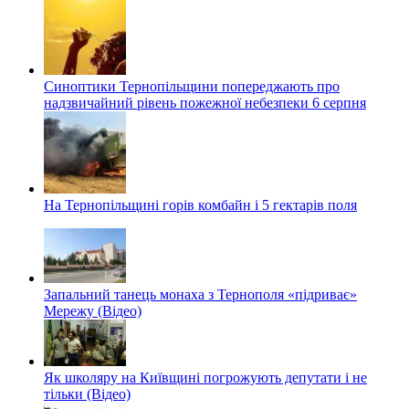
Синоптики Тернопільщини попереджають про
надзвичайний рівень пожежної небезпеки 6 серпня
На Тернопільщині горів комбайн і 5 гектарів поля
Запальний танець монаха з Тернополя «підриває»
Мережу (Відео)
Як школяру на Київщині погрожують депутати і не
тільки (Відео)