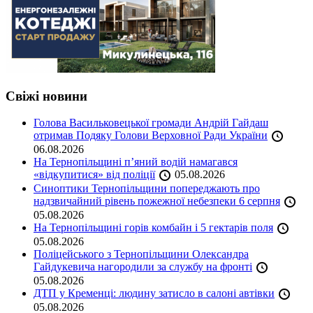
Свіжі новини
Голова Васильковецької громади Андрій Гайдаш
отримав Подяку Голови Верховної Ради України
06.08.2026
На Тернопільщині п’яний водій намагався
«відкупитися» від поліції
05.08.2026
Синоптики Тернопільщини попереджають про
надзвичайний рівень пожежної небезпеки 6 серпня
05.08.2026
На Тернопільщині горів комбайн і 5 гектарів поля
05.08.2026
Поліцейського з Тернопільщини Олександра
Гайдукевича нагородили за службу на фронті
05.08.2026
ДТП у Кременці: людину затисло в салоні автівки
05.08.2026