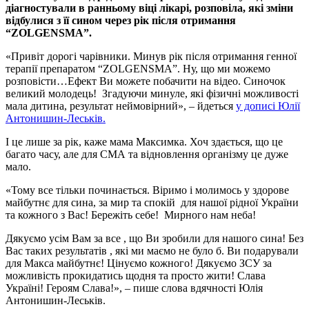
дiагностували в ранньому вiцi лiкарi, розповiла, якi змiни
вiдбулися з її сином через рiк пiсля отримання
“ZOLGENSMA”.
«Привiт дорогi чарiвники. Минув рiк пiсля отримання генної
терапiї препаратом “ZOLGENSMA”. Ну, що ми можемо
розповiсти…Ефект Ви можете побачити на вiдео. Синочок
великий молодець! Згадуючи минуле, якi фiзичнi можливостi
мала дитина, результат неймовiрний», – йдеться
у дописi Юлiї
Антонишин-Леськiв.
I це лише за рiк, каже мама Максимка. Хоч здається, що це
багато часу, але для СМА та вiдновлення органiзму це дуже
мало.
«Тому все тiльки починається. Вiримо i молимось у здорове
майбутнє для сина, за мир та спокiй для нашої рiдної України
та кожного з Вас! Бережiть себе! Мирного нам неба!
Дякуємо усiм Вам за все , що Ви зробили для нашого сина! Без
Вас таких результатiв , якi ми маємо не було б. Ви подарували
для Макса майбутнє! Цiнуємо кожного! Дякуємо ЗСУ за
можливiсть прокидатись щодня та просто жити! Слава
Українi! Героям Слава!», – пише слова вдячностi Юлiя
Антонишин-Леськiв.