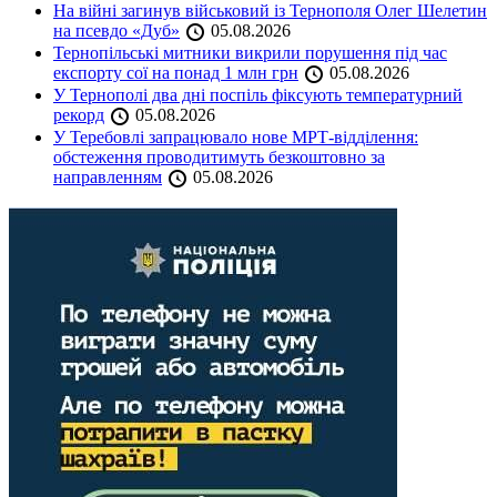
На війні загинув військовий із Тернополя Олег Шелетин
на псевдо «Дуб»
05.08.2026
Тернопільські митники викрили порушення під час
експорту сої на понад 1 млн грн
05.08.2026
У Тернополі два дні поспіль фіксують температурний
рекорд
05.08.2026
У Теребовлі запрацювало нове МРТ-відділення:
обстеження проводитимуть безкоштовно за
направленням
05.08.2026