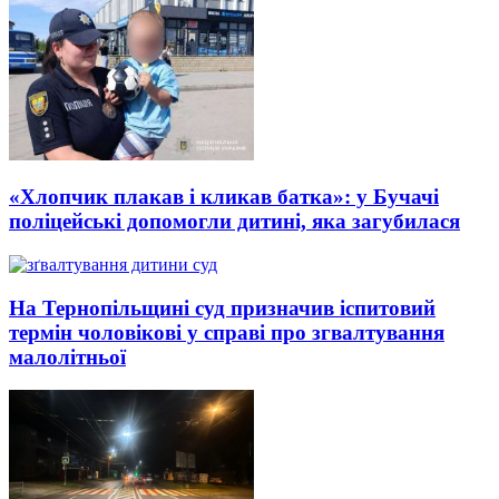
«Хлопчик плакав і кликав батка»: у Бучачі
поліцейські допомогли дитині, яка загубилася
На Тернопільщині суд призначив іспитовий
термін чоловікові у справі про згвалтування
малолітньої