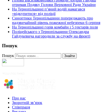
Голова Васильковецької громади Андрій Гайдаш
отримав Подяку Голови Верховної Ради України
На Тернопільщині п’яний водій намагався
«відкупитися» від поліції
Синоптики Тернопільщини попереджають про
надзвичайний рівень пожежної небезпеки 6 серпня
На Тернопільщині горів комбайн і 5 гектарів поля
Поліцейського з Тернопільщини Олександра
Гайдукевича нагородили за службу на фронті
Пошук
Пошук
Знайти
Про нас
Зворотній зв’язок
Співпраця
Реклама