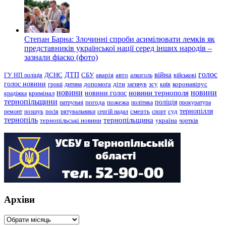
Степан Барна: Злочинні спроби асимілювати лемків як
представників української нації серед інших народів –
зазнали фіаско (фото)
голос
війна
ДТП
ГУ НП поліція
ДСНС
СБУ
аварія
авто
алкоголь
військові
голос новини
зсу
гроші
дитина
допомога
діти
загинув
київ
коронавірус
новини
новини тернополя
новини
новини голос
кримінал
крадіжка
тернопільщини
поліція
патрульні
погода
пожежа
політика
прокуратура
тернопілля
суд
ремонт
розшук
росія
рятувальники
сергій надал
смерть
спорт
тернопіль
тернопільщина
україна
тернопільські новини
чортків
Архіви
Архіви