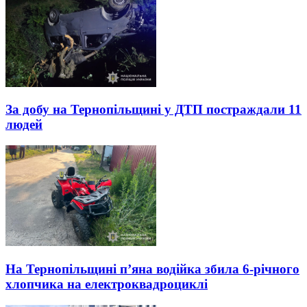
За добу на Тернопільщині у ДТП постраждали 11
людей
На Тернопільщині п’яна водійка збила 6-річного
хлопчика на електроквадроциклі