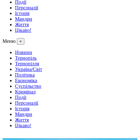
Події
Персоналії
Історія
Мандри
Життя
Цікаво!
Меню
×
Новини
Тернопіль
Тернопілля
Україна/Світ
Політика
Економіка
Суспільство
Кримінал
Події
Персоналії
Історія
Мандри
Життя
Цікаво!