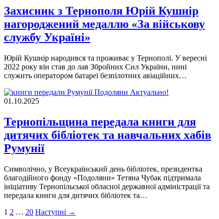
Захисник з Тернополя Юрій Кушнір
нагороджений медаллю «За військову
службу Україні»
Юрій Кушнір народився та проживає у Тернополі. У вересні
2022 року він став до лав Збройних Сил України, нині
служить оператором батареї безпілотних авіаційних…
Актуально!
01.10.2025
Тернопільщина передала книги для
дитячих бібліотек та навчальних хабів
Румунії
Символічно, у Всеукраїнський день бібліотек, президентка
благодійного фонду «Подоляни» Тетяна Чубак підтримала
ініціативу Тернопільської обласної державної адміністрації та
передала книги для дитячих бібліотек та…
Пагінація
1
2
…
20
Наступні →