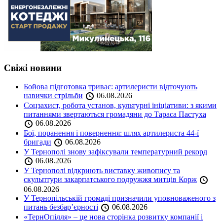
Свіжі новини
Бойова підготовка триває: артилеристи відточують
навички стрільби
06.08.2026
Соцзахист, робота установ, культурні ініціативи: з якими
питаннями звертаються громадяни до Тараса Пастуха
06.08.2026
Бої, поранення і повернення: шлях артилериста 44-ї
бригади
06.08.2026
У Тернополі знову зафіксували температурний рекорд
06.08.2026
У Тернополі відкриють виставку живопису та
скульптури закарпатського подружжя митців Корж
06.08.2026
У Тернопільській громаді призначили уповноваженого з
питань безбар’єрності
06.08.2026
«ТернОпілля» – це нова сторінка розвитку компанії і