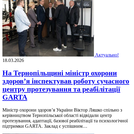
Актуально!
18.03.2026
На Тернопільщині міністр охорони
здоров’я інспектував роботу сучасного
центру протезування та реабілітації
GARTA
Міністр охорони здоров’я України Віктор Ляшко спільно з
керівництвом Тернопільської області відвідали центр
протезування, адаптації, базової реабілітації та психологічної
підтримки GARTA. Заклад є успішним…