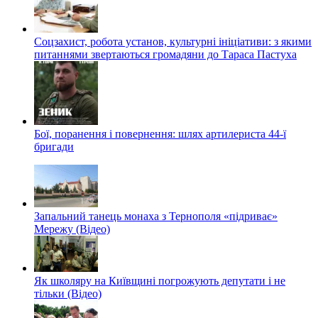
Соцзахист, робота установ, культурні ініціативи: з якими
питаннями звертаються громадяни до Тараса Пастуха
Бої, поранення і повернення: шлях артилериста 44-ї
бригади
Запальний танець монаха з Тернополя «підриває»
Мережу (Відео)
Як школяру на Київщині погрожують депутати і не
тільки (Відео)