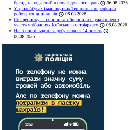
бренд, народжений в повазі до свого краю
06.08.2026
У тролейбусах і маршрутках Тернополя перевірили
роботу кондиціонерів
06.08.2026
Священнику з Тернополя заборонили служити через
участь у зібраннях Київського патріархату
06.08.2026
На Тернопільщині за добу сталося 14 пожеж
06.08.2026