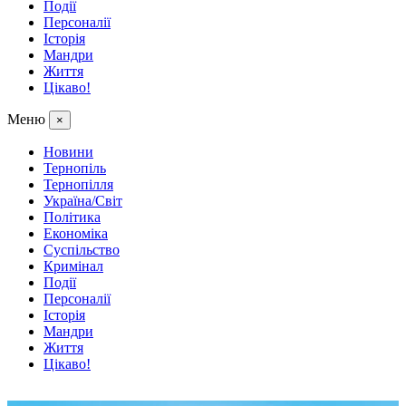
Події
Персоналії
Історія
Мандри
Життя
Цікаво!
Меню
×
Новини
Тернопіль
Тернопілля
Україна/Світ
Політика
Економіка
Суспільство
Кримінал
Події
Персоналії
Історія
Мандри
Життя
Цікаво!