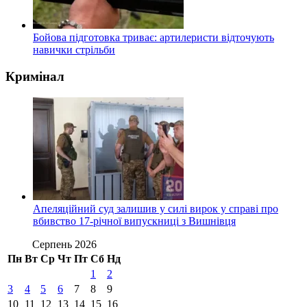
Бойова підготовка триває: артилеристи відточують
навички стрільби
Кримінал
Апеляційний суд залишив у силі вирок у справі про
вбивство 17-річної випускниці з Вишнівця
Серпень 2026
Пн
Вт
Ср
Чт
Пт
Сб
Нд
1
2
3
4
5
6
7
8
9
10
11
12
13
14
15
16