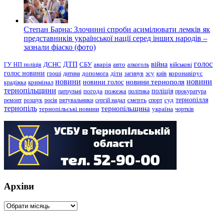
Степан Барна: Злочинні спроби асимілювати лемків як
представників української нації серед інших народів –
зазнали фіаско (фото)
голос
війна
ДТП
ГУ НП поліція
ДСНС
СБУ
аварія
авто
алкоголь
військові
голос новини
зсу
гроші
дитина
допомога
діти
загинув
київ
коронавірус
новини
новини тернополя
новини
новини голос
кримінал
крадіжка
тернопільщини
поліція
патрульні
погода
пожежа
політика
прокуратура
тернопілля
суд
ремонт
розшук
росія
рятувальники
сергій надал
смерть
спорт
тернопіль
тернопільщина
україна
тернопільські новини
чортків
Архіви
Архіви