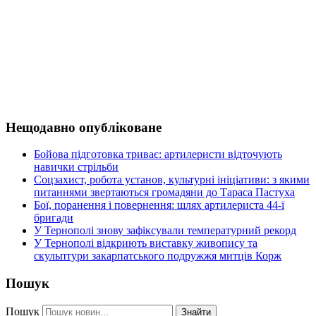
Нещодавно опубліковане
Бойова підготовка триває: артилеристи відточують
навички стрільби
Соцзахист, робота установ, культурні ініціативи: з якими
питаннями звертаються громадяни до Тараса Пастуха
Бої, поранення і повернення: шлях артилериста 44-ї
бригади
У Тернополі знову зафіксували температурний рекорд
У Тернополі відкриють виставку живопису та
скульптури закарпатського подружжя митців Корж
Пошук
Пошук
Знайти