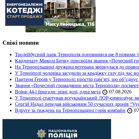
Свіжі новини
Тролейбусний парк Тернополя поповнився ще 8 новими 
Кардиналу Миколі Бичку присвоїли звання «Почесний гр
На Тернопільщині дружина ветерана звернулася до правоох
У Тернополі чоловіка засудили за крадіжку газу під час в
Пантеон Героїв у Тернополі: простір пам’яті, що об’єднує
Звання «Почесний громадянин міста Тернополя» посмерт
Воїни 44-ї бригади: різні долі, одна мета
07.08.2026
У Тернополі стартував всеукраїнський ЛОР-симпозіум: ме
Сергій Надал передав військовим 50 сучасних дронів “Vyr
Вдруге за тиждень на Тернопільщині горів комбайн
07