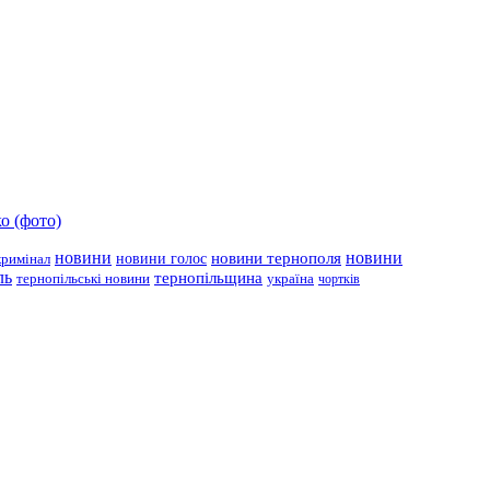
о (фото)
новини
новини тернополя
новини
новини голос
кримінал
ль
тернопільщина
україна
тернопільські новини
чортків