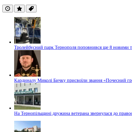
Останні
Популярні
Теги
Тролейбусний парк Тернополя поповнився ще 8 новими 
Кардиналу Миколі Бичку присвоїли звання «Почесний гр
На Тернопільщині дружина ветерана звернулася до правоох