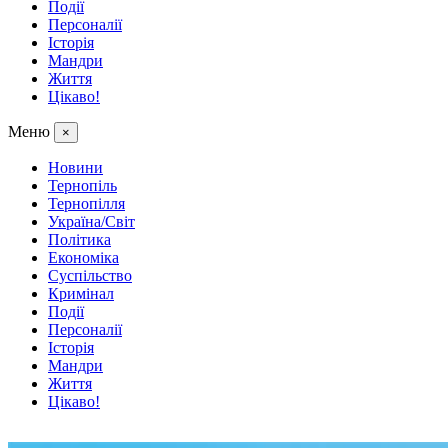
Події
Персоналії
Історія
Мандри
Життя
Цікаво!
Меню
×
Новини
Тернопіль
Тернопілля
Україна/Світ
Політика
Економіка
Суспільство
Кримінал
Події
Персоналії
Історія
Мандри
Життя
Цікаво!