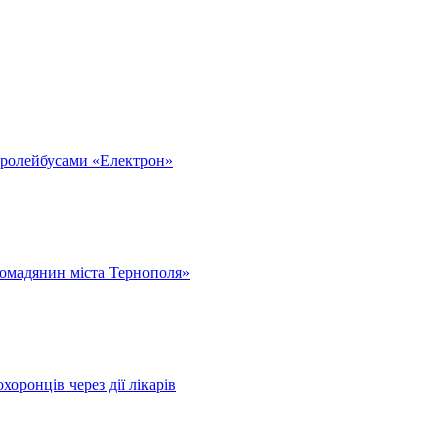
тролейбусами «Електрон»
омадянин міста Тернополя»
оронців через дії лікарів