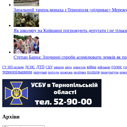
Запальний танець монаха з Тернополя «підриває» Мережу
Як школяру на Київщині погрожують депутати і не тільки
Степан Барна: Злочинні спроби асимілювати лемків як пред
голос
війна
г
ДТП
ГУ НП поліція
ДСНС
СБУ
аварія
авто
алкоголь
військові
тернопільщини
поліція
патрульні
погода
пожежа
політика
прокуратура
ремо
Архіви