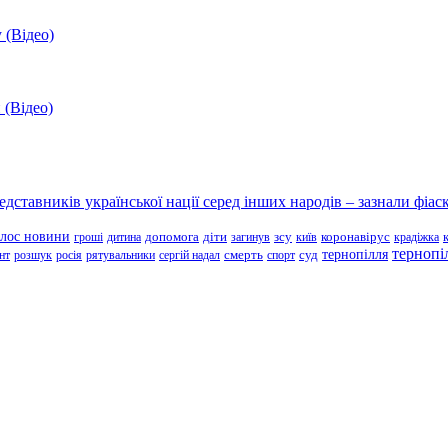
 (Відео)
 (Відео)
ставників української нації серед інших народів – зазнали фіаск
олос новини
зсу
гроші
дитина
допомога
діти
загинув
київ
коронавірус
крадіжка
тернопі
тернопілля
суд
нт
розшук
росія
рятувальники
сергій надал
смерть
спорт