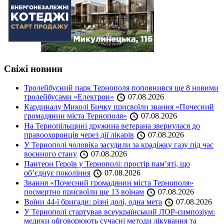
Свіжі новини
Тролейбусний парк Тернополя поповнився ще 8 новими
тролейбусами «Електрон»
07.08.2026
Кардиналу Миколі Бичку присвоїли звання «Почесний
громадянин міста Тернополя»
07.08.2026
На Тернопільщині дружина ветерана звернулася до
правоохоронців через дії лікарів
07.08.2026
У Тернополі чоловіка засудили за крадіжку газу під час
воєнного стану
07.08.2026
Пантеон Героїв у Тернополі: простір пам’яті, що
об’єднує покоління
07.08.2026
Звання «Почесний громадянин міста Тернополя»
посмертно присвоїли ще 13 воїнам
07.08.2026
Воїни 44-ї бригади: різні долі, одна мета
07.08.2026
У Тернополі стартував всеукраїнський ЛОР-симпозіум:
медики обговорюють сучасні методи лікування та