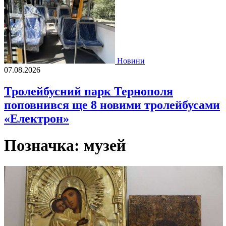
Новини
07.08.2026
Тролейбусний парк Тернополя
поповнився ще 8 новими тролейбусами
«Електрон»
Позначка:
музей