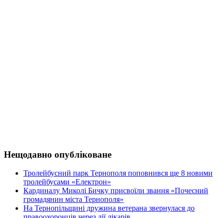
Нещодавно опубліковане
Тролейбусний парк Тернополя поповнився ще 8 новими
тролейбусами «Електрон»
Кардиналу Миколі Бичку присвоїли звання «Почесний
громадянин міста Тернополя»
На Тернопільщині дружина ветерана звернулася до
правоохоронців через дії лікарів