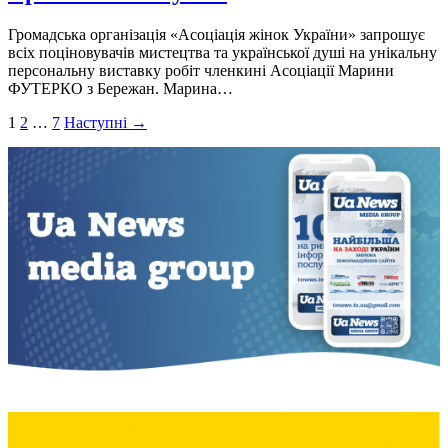
Громадська організація «Асоціація жінок України» запрошує
всіх поціновувачів мистецтва та української душі на унікальну
персональну виставку робіт членкині Асоціації Марини
ФУТЕРКО з Бережан. Марина…
Пагінація
1
2
…
7
Наступні →
записів