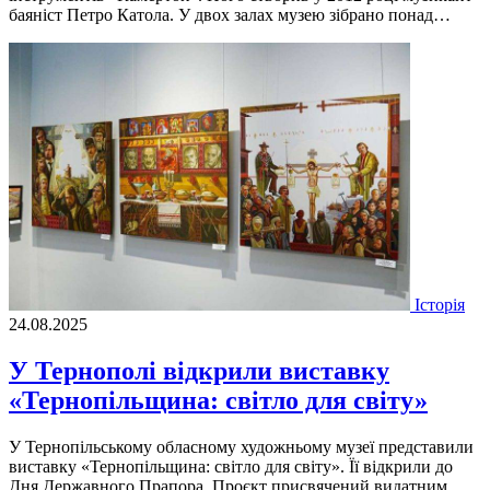
баяніст Петро Катола. У двох залах музею зібрано понад…
Історія
24.08.2025
У Тернополі відкрили виставку
«Тернопільщина: світло для світу»
У Тернопільському обласному художньому музеї представили
виставку «Тернопільщина: світло для світу». Її відкрили до
Дня Державного Прапора. Проєкт присвячений видатним