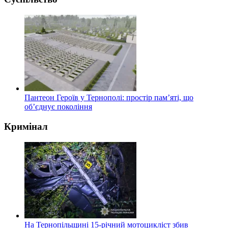
Пантеон Героїв у Тернополі: простір пам’яті, що
об’єднує покоління
Кримінал
На Тернопільщині 15-річний мотоцикліст збив