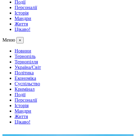
Події
Персоналії
Історія
Мандри
Життя
Цікаво!
Меню
×
Новини
Тернопіль
Тернопілля
Україна/Світ
Політика
Економіка
Суспільство
Кримінал
Події
Персоналії
Історія
Мандри
Життя
Цікаво!