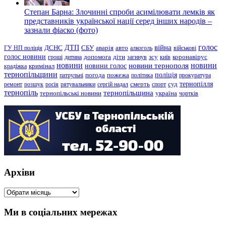
Степан Барна: Злочинні спроби асимілювати лемків як
представників української нації серед інших народів –
зазнали фіаско (фото)
голос
війна
ДТП
ГУ НП поліція
ДСНС
СБУ
аварія
авто
алкоголь
військові
голос новини
зсу
гроші
дитина
допомога
діти
загинув
київ
коронавірус
новини
новини тернополя
новини
новини голос
кримінал
крадіжка
тернопільщини
поліція
патрульні
погода
пожежа
політика
прокуратура
тернопілля
суд
ремонт
розшук
росія
рятувальники
сергій надал
смерть
спорт
тернопіль
тернопільщина
україна
тернопільські новини
чортків
Архіви
Архіви
Ми в соціальних мережах