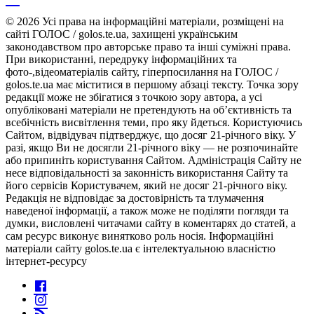
© 2026 Усі права на інформаційні матеріали, розміщені на
сайті ГОЛОС / golos.te.ua, захищені українським
законодавством про авторське право та інші суміжні права.
При використанні, передруку інформаційних та
фото-,відеоматеріалів сайту, гіперпосилання на ГОЛОС /
golos.te.ua має міститися в першому абзаці тексту. Точка зору
редакції може не збігатися з точкою зору автора, а усі
опубліковані матеріали не претендують на об’єктивність та
всебічність висвітлення теми, про яку йдеться. Користуючись
Сайтом, відвідувач підтверджує, що досяг 21-річного віку. У
разі, якщо Ви не досягли 21-річного віку — не розпочинайте
або припиніть користування Сайтом. Адміністрація Сайту не
несе відповідальності за законність використання Сайту та
його сервісів Користувачем, який не досяг 21-річного віку.
Редакція не відповідає за достовірність та тлумачення
наведеної інформації, а також може не поділяти погляди та
думки, висловлені читачами сайту в коментарях до статей, а
сам ресурс виконує винятково роль носія. Інформаційні
матеріали сайту golos.te.ua є інтелектуальною власністю
інтернет-ресурсу