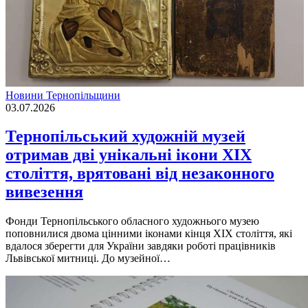
Новини Тернопільщини
03.07.2026
Тернопільський художній музей
отримав дві унікальні ікони XIX
століття, врятовані від незаконного
вивезення
Фонди Тернопільського обласного художнього музею
поповнилися двома цінними іконами кінця ХІХ століття, які
вдалося зберегти для України завдяки роботі працівників
Львівської митниці. До музейної…