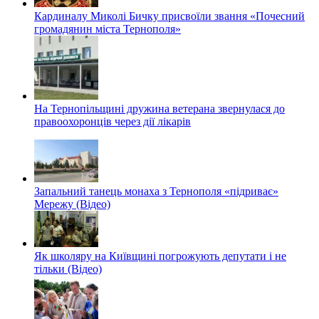
Кардиналу Миколі Бичку присвоїли звання «Почесний
громадянин міста Тернополя»
На Тернопільщині дружина ветерана звернулася до
правоохоронців через дії лікарів
Запальний танець монаха з Тернополя «підриває»
Мережу (Відео)
Як школяру на Київщині погрожують депутати і не
тільки (Відео)