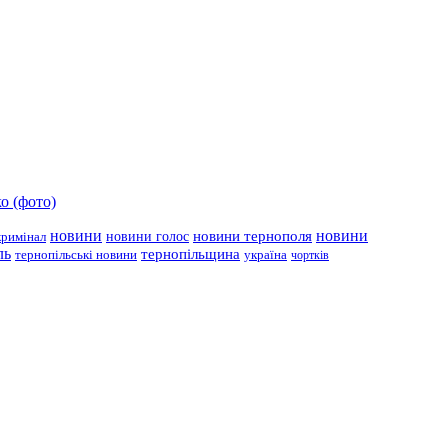
о (фото)
новини
новини тернополя
новини
новини голос
кримінал
ль
тернопільщина
україна
тернопільські новини
чортків