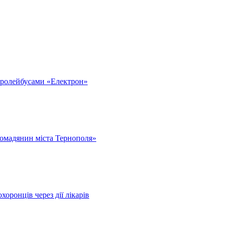
тролейбусами «Електрон»
омадянин міста Тернополя»
оронців через дії лікарів