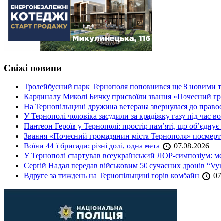
Свіжі новини
Тролейбусний парк Тернополя поповнився ще 8 новими 
Кардиналу Миколі Бичку присвоїли звання «Почесний гр
На Тернопільщині дружина ветерана звернулася до правоох
У Тернополі чоловіка засудили за крадіжку газу під час в
Пантеон Героїв у Тернополі: простір пам’яті, що об’єднує
Звання «Почесний громадянин міста Тернополя» посмерт
Воїни 44-ї бригади: різні долі, одна мета
07.08.2026
У Тернополі стартував всеукраїнський ЛОР-симпозіум: ме
Сергій Надал передав військовим 50 сучасних дронів “Vyr
Вдруге за тиждень на Тернопільщині горів комбайн
07