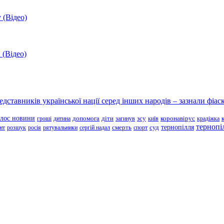
 (Відео)
 (Відео)
ставників української нації серед інших народів – зазнали фіаск
олос новини
зсу
гроші
дитина
допомога
діти
загинув
київ
коронавірус
крадіжка
тернопі
тернопілля
суд
нт
розшук
росія
рятувальники
сергій надал
смерть
спорт