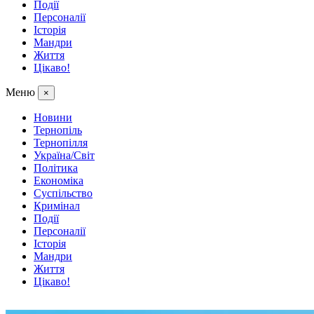
Події
Персоналії
Історія
Мандри
Життя
Цікаво!
Меню
×
Новини
Тернопіль
Тернопілля
Україна/Світ
Політика
Економіка
Суспільство
Кримінал
Події
Персоналії
Історія
Мандри
Життя
Цікаво!