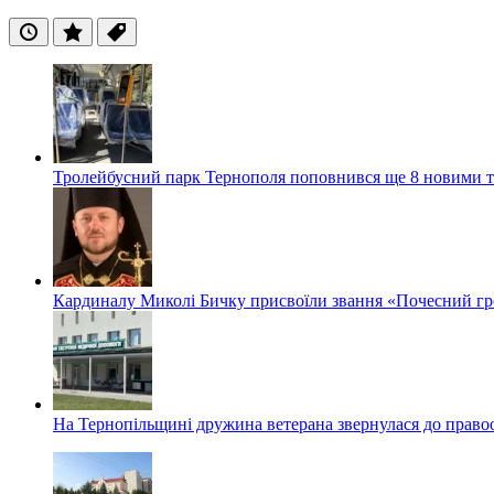
Останні
Популярні
Теги
Тролейбусний парк Тернополя поповнився ще 8 новими 
Кардиналу Миколі Бичку присвоїли звання «Почесний гр
На Тернопільщині дружина ветерана звернулася до правоох