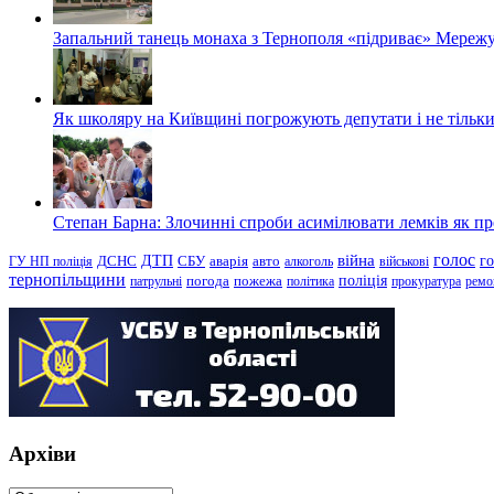
Запальний танець монаха з Тернополя «підриває» Мережу
Як школяру на Київщині погрожують депутати і не тільки
Степан Барна: Злочинні спроби асимілювати лемків як пред
голос
війна
г
ДТП
ГУ НП поліція
ДСНС
СБУ
аварія
авто
алкоголь
військові
тернопільщини
поліція
патрульні
погода
пожежа
політика
прокуратура
ремо
Архіви