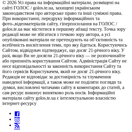
© 2026 Усі права на інформаційні матеріали, розміщені на
сайті ГОЛОС / golos.te.ua, захищені українським
законодавством про авторське право та інші суміжні права.
При використанні, передруку інформаційних та
фото-,відеоматеріалів сайту, гіперпосилання на ГОЛОС /
golos.te.ua має міститися в першому абзаці тексту. Точка зору
редакції може не збігатися з точкою зору автора, а усі
опубліковані матеріали не претендують на об’єктивність та
всебічність висвітлення теми, про яку йдеться. Користуючись
Сайтом, відвідувач підтверджує, що досяг 21-річного віку. У
разі, якщо Ви не досягли 21-річного віку — не розпочинайте
або припиніть користування Сайтом. Адміністрація Сайту не
несе відповідальності за законність використання Сайту та
його сервісів Користувачем, який не досяг 21-річного віку.
Редакція не відповідає за достовірність та тлумачення
наведеної інформації, а також може не поділяти погляди та
думки, висловлені читачами сайту в коментарях до статей, а
сам ресурс виконує винятково роль носія. Інформаційні
матеріали сайту golos.te.ua є інтелектуальною власністю
інтернет-ресурсу