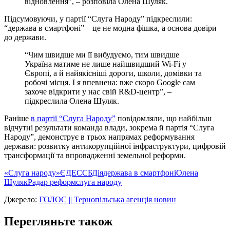
відновлення”, – розповіла Олена Шуляк.
Підсумовуючи, у партії “Слуга Народу” підкреслили:
“держава в смартфоні” – це не модна фішка, а основа довіри
до держави.
“Чим швидше ми її вибудуємо, тим швидше
Україна матиме не лише найшвидший Wi-Fi у
Європі, а й найякісніші дороги, школи, домівки та
робочі місця. І я впевнена: вже скоро Google сам
захоче відкрити у нас свій R&D-центр”, –
підкреслила Олена Шуляк.
Раніше
в партії “Слуга Народу”
повідомляли, що найбільш
відчутні результати команда влади, зокрема й партія “Слуга
Народу”, демонструє в трьох напрямах реформування
держави: розвитку антикорупційної інфраструктури, цифровій
трансформації та впровадженні земельної реформи.
«Слуга народу»
ЄДЕССБ
Дія
держава в смартфоні
Олена
Шуляк
Радар реформ
слуга народу
Джерело:
ГОЛОС || Тернопільська агенція новин
Перегляньте також