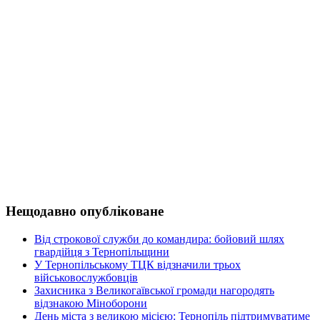
Нещодавно опубліковане
Від строкової служби до командира: бойовий шлях
гвардійця з Тернопільщини
У Тернопільському ТЦК відзначили трьох
військовослужбовців
Захисника з Великогаївської громади нагородять
відзнакою Міноборони
День міста з великою місією: Тернопіль підтримуватиме