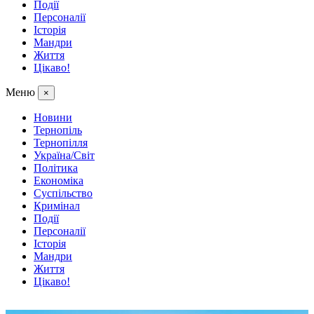
Події
Персоналії
Історія
Мандри
Життя
Цікаво!
Меню
×
Новини
Тернопіль
Тернопілля
Україна/Світ
Політика
Економіка
Суспільство
Кримінал
Події
Персоналії
Історія
Мандри
Життя
Цікаво!