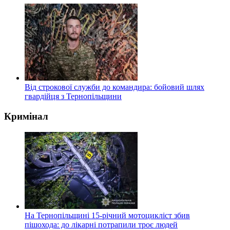
Від строкової служби до командира: бойовий шлях
гвардійця з Тернопільщини
Кримінал
На Тернопільщині 15-річний мотоцикліст збив
пішохода: до лікарні потрапили троє людей