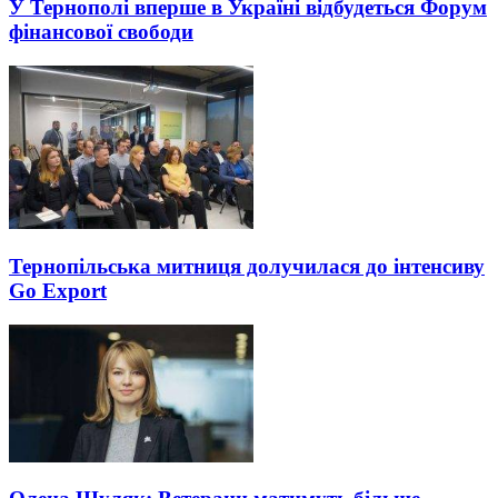
У Тернополі вперше в Україні відбудеться Форум
фінансової свободи
Тернопільська митниця долучилася до інтенсиву
Go Export