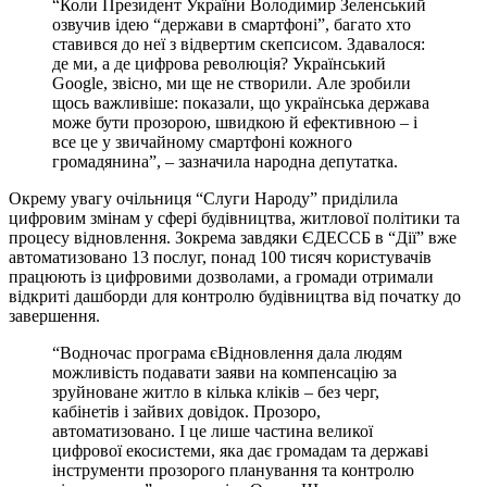
“Коли Президент України Володимир Зеленський
озвучив ідею “держави в смартфоні”, багато хто
ставився до неї з відвертим скепсисом. Здавалося:
де ми, а де цифрова революція? Український
Google, звісно, ми ще не створили. Але зробили
щось важливіше: показали, що українська держава
може бути прозорою, швидкою й ефективною – і
все це у звичайному смартфоні кожного
громадянина”, – зазначила народна депутатка.
Окрему увагу очільниця “Слуги Народу” приділила
цифровим змінам у сфері будівництва, житлової політики та
процесу відновлення. Зокрема завдяки ЄДЕССБ в “Дії” вже
автоматизовано 13 послуг, понад 100 тисяч користувачів
працюють із цифровими дозволами, а громади отримали
відкриті дашборди для контролю будівництва від початку до
завершення.
“Водночас програма єВідновлення дала людям
можливість подавати заяви на компенсацію за
зруйноване житло в кілька кліків – без черг,
кабінетів і зайвих довідок. Прозоро,
автоматизовано. І це лише частина великої
цифрової екосистеми, яка дає громадам та державі
інструменти прозорого планування та контролю