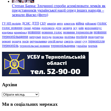
Степан Барна: Злочинні спроби асимілювати лемків як
представників української нації серед інших народів –
зазнали фіаско (фото)
голос
війна
ДТП
ГУ НП поліція
ДСНС
СБУ
аварія
авто
алкоголь
військові
голос новини
зсу
гроші
дитина
допомога
діти
загинув
київ
коронавірус
новини
новини тернополя
новини
новини голос
кримінал
крадіжка
тернопільщини
поліція
патрульні
погода
пожежа
політика
прокуратура
тернопілля
суд
ремонт
розшук
росія
рятувальники
сергій надал
смерть
спорт
тернопіль
тернопільщина
україна
тернопільські новини
чортків
Архіви
Архіви
Ми в соціальних мережах