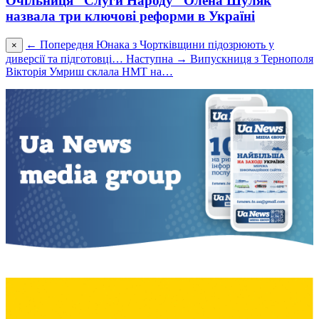
Очільниця “Слуги Народу” Олена Шуляк
назвала три ключові реформи в Україні
← Попередня
Юнака з Чортківщини підозрюють у
×
диверсії та підготовці…
Наступна →
Випускниця з Тернополя
Вікторія Умриш склала НМТ на…