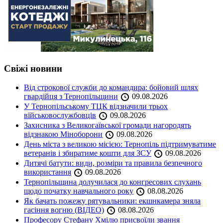
Свіжі новини
Від строкової служби до командира: бойовий шлях
гвардійця з Тернопільщини
09.08.2026
У Тернопільському ТЦК відзначили трьох
військовослужбовців
09.08.2026
Захисника з Великогаївської громади нагородять
відзнакою Міноборони
09.08.2026
День міста з великою місією: Тернопіль підтримуватиме
ветеранів і збиратиме кошти для ЗСУ
09.08.2026
Дитячі батути: види, розміри та правила безпечного
використання
09.08.2026
Тернопільщина долучилася до конгресових слухань
щодо початку навчального року
08.08.2026
Як бачать пожежу рятувальники: екшнкамера зняла
гасіння вогню (ВІДЕО)
08.08.2026
Професору Стефану Хмілю присвоїли звання