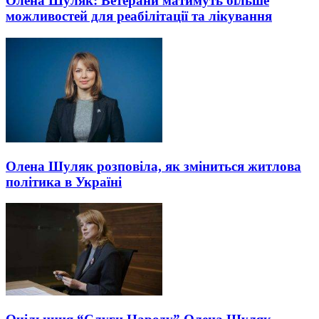
Олена Шуляк: Ветерани матимуть більше
можливостей для реабілітації та лікування
Олена Шуляк розповіла, як зміниться житлова
політика в Україні