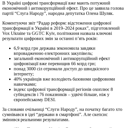
В Україні цифрові трансформації вже мають потужний
економічний і антикорупційний ефект. Про це заявила голова
партії “Слуга Народу”, народна депутатка Олена Шуляк.
Коментуючи звіт “Радар реформ: відстеження цифрової
трансформації в Україні в 2019–2024 роках”, підготовлений
Vox Ukraine та GGTC Kyiv, політикиня назвала ключові
результати цифрових змін за останні п’ять років:
6,9 млрд грн держава зекономила завдяки
впровадженню електронних закупівель;
загальний економічний і антикорупційний ефект
цифровізації вже перевищив 66 млрд грн;
понад 3000 сіл отримали доступ до швидкісного
інтернету;
40% українців вже володіють базовими цифровими
навичками;
індекс цифрової трансформації регіонів охоплює 8
субіндексів і 76 показників – удвічі більше, ніж у
європейському DESI.
За словами очільниці “Слуги Народу”, на початку багато хто
сумнівався в ідеї “держави в смартфоні”. Але скепсис
змінився реальними результатами.