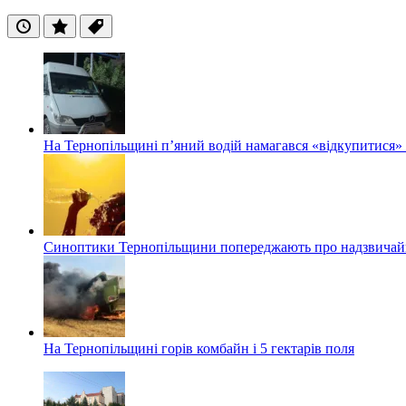
Останні
Популярні
Теги
На Тернопільщині п’яний водій намагався «відкупитися» в
Синоптики Тернопільщини попереджають про надзвичайн
На Тернопільщині горів комбайн і 5 гектарів поля