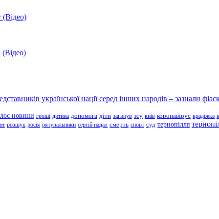
 (Відео)
 (Відео)
ставників української нації серед інших народів – зазнали фіаск
олос новини
зсу
гроші
дитина
допомога
діти
загинув
київ
коронавірус
крадіжка
тернопі
тернопілля
суд
нт
розшук
росія
рятувальники
сергій надал
смерть
спорт