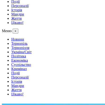
Події
Персоналії
Історія
Мандри
Життя
Цікаво!
Меню
×
Новини
Тернопіль
Тернопілля
Україна/Світ
Політика
Економіка
Суспільство
Кримінал
Події
Персоналії
Історія
Мандри
Життя
Цікаво!