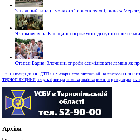
Запальний танець монаха з Тернополя «підриває» Мережу
Як школяру на Київщині погрожують депутати і не тільки
Степан Барна: Злочинні спроби асимілювати лемків як пред
голос
війна
г
ДТП
ГУ НП поліція
ДСНС
СБУ
аварія
авто
алкоголь
військові
тернопільщини
поліція
патрульні
погода
пожежа
політика
прокуратура
ремо
Архіви