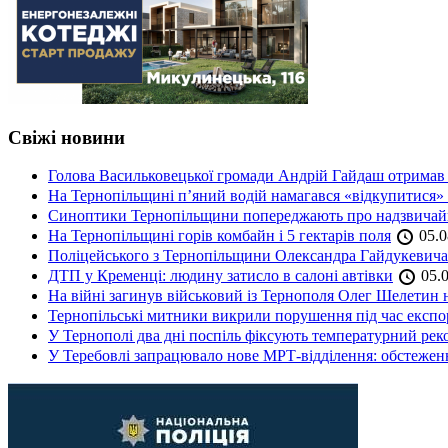
Свіжі новини
Голова Васильковецької громади Андрій Гайдаш отримав
На Тернопільщині п’яний водій намагався «відкупитися» в
Синоптики Тернопільщини попереджають про надзвичайн
На Тернопільщині горів комбайн і 5 гектарів поля
05.0
Поліцейського з Тернопільщини Олександра Гайдукевича 
ДТП у Кременці: людину затисло в салоні автівки
05.0
На війні загинув військовий із Тернополя Олег Шелетин 
Тернопільські митники викрили порушення під час експор
У Тернополі два дні поспіль фіксують температурний рек
У Теребовлі запрацювало нове МРТ-відділення: обстеже