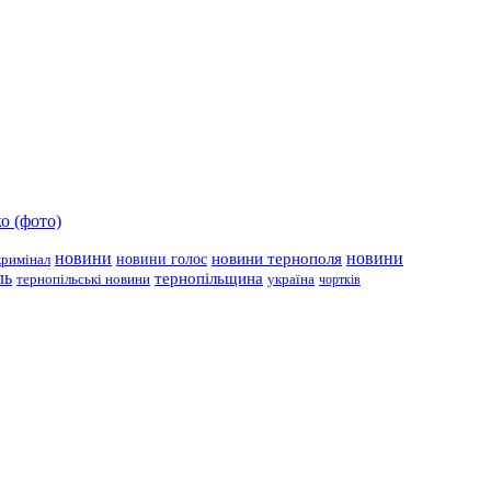
о (фото)
новини
новини тернополя
новини
новини голос
кримінал
ль
тернопільщина
україна
тернопільські новини
чортків