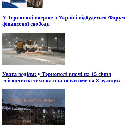
У Тернополі вперше в Україні відбудеться Форум
фінансової свободи
Увага водіям: у Тернополі вночі на 15 січня
снігоочисна техніка працюватиме на 8 вулицях