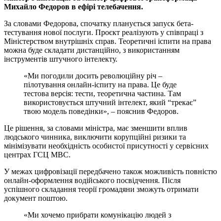
Михайло Федоров в ефірі телебачення.
За словами Федорова, спочатку планується запуск бета-
тестування нової послуги. Проєкт реалізують у співпраці з
Міністерством внутрішніх справ. Теоретичні іспити на права
можна буде складати дистанційно, з використанням
інструментів штучного інтелекту.
«Ми погодили досить революційну річ –
пілотування онлайн-іспиту на права. Це буде
тестова версія: тести, теоретична частина. Там
використовується штучний інтелект, який “трекає”
твою модель поведінки», – пояснив Федоров.
Це рішення, за словами міністра, має зменшити вплив
людського чинника, виключити корупційні ризики та
мінімізувати необхідність особистої присутності у сервісних
центрах ГСЦ МВС.
У межах цифровізації передбачено також можливість повністю
онлайн-оформлення водійського посвідчення. Після
успішного складання теорії громадяни зможуть отримати
документ поштою.
«Ми хочемо прибрати комунікацію людей з