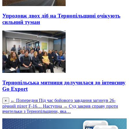
Упродовж двох діб на Тернопільщині очікують
сильний туман
Тернопільська митниця долучилася до інтенсиву
Go Export
← Попередня
Під час бойового завдання загинув 26-
×
річний пілот F-16…
Наступна →
Суд закрив справу проти
вчительки з Тернопільщини, яка…