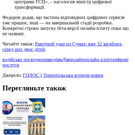
центрами ГСЦ», – наголосив міністр цифрової
трансформації.
Федоров додав, що частина відповідних цифрових сервісів
уже працює, інші — на завершальній стадії розробки.
Конкретні строки запуску бета-версії онлайн-іспиту поки що
не названі.
Читайте також:
Ракетний удар по Сумах: вже 32 загиблих,
серед них двоє дітей
.
водійське посвідчення
водіям
Дія
онлайн
онлайн-іспит
цифрові
послуги
Джерело:
ГОЛОС || Тернопільська агенція новин
Перегляньте також