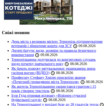
Свіжі новини
День міста з великою місією: Тернопіль підтримуватиме
ветеранів і збиратиме кошти для ЗСУ
09.08.2026
Дитячі батути: види, розміри та правила безпечного
використання
09.08.2026
Тернопільщина долучилася до конгресових слухань
щодо початку навчального року
08.08.2026
Як бачать пожежу рятувальники: екшнкамера зняла
гасіння вогню (ВІДЕО)
08.08.2026
Професору Стефану Хмілю присвоїли звання
«Почесний громадянин міста Тернополя»
08.08.2026
Як житель Тернопільщини скористався грантом і 15
років створює текстиль
08.08.2026
Ігор Гуда отримав відзнаку «Візіонер сучасної
будівельної галузі»
08.08.2026
На Тернопільщині у вихідні буде до 28 градусів тепла