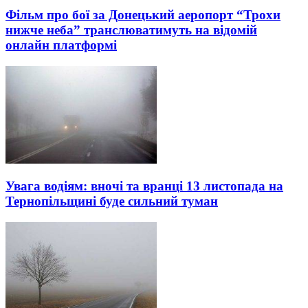
Фільм про бої за Донецький аеропорт “Трохи
нижче неба” транслюватимуть на відомій
онлайн платформі
Увага водіям: вночі та вранці 13 листопада на
Тернопільщині буде сильний туман