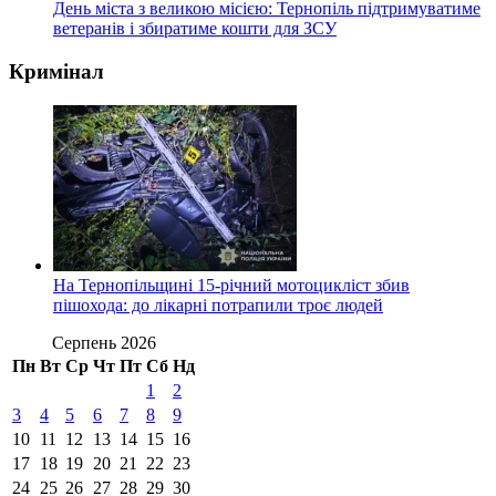
День міста з великою місією: Тернопіль підтримуватиме
ветеранів і збиратиме кошти для ЗСУ
Кримінал
На Тернопільщині 15-річний мотоцикліст збив
пішохода: до лікарні потрапили троє людей
Серпень 2026
Пн
Вт
Ср
Чт
Пт
Сб
Нд
1
2
3
4
5
6
7
8
9
10
11
12
13
14
15
16
17
18
19
20
21
22
23
24
25
26
27
28
29
30