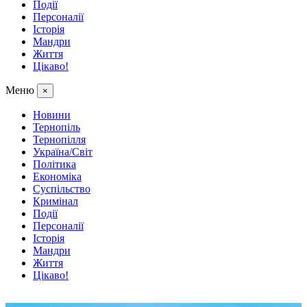
Події
Персоналії
Історія
Мандри
Життя
Цікаво!
Меню
×
Новини
Тернопіль
Тернопілля
Україна/Світ
Політика
Економіка
Суспільство
Кримінал
Події
Персоналії
Історія
Мандри
Життя
Цікаво!