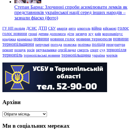
Степан Барна: Злочинні спроби асимілювати лемків як
представників української нації серед інших народів –
зазнали фіаско (фото)
голос
війна
ДТП
ГУ НП поліція
ДСНС
СБУ
аварія
авто
алкоголь
військові
голос новини
зсу
гроші
дитина
допомога
діти
загинув
київ
коронавірус
новини
новини тернополя
новини
новини голос
кримінал
крадіжка
тернопільщини
поліція
патрульні
погода
пожежа
політика
прокуратура
тернопілля
суд
ремонт
розшук
росія
рятувальники
сергій надал
смерть
спорт
тернопіль
тернопільщина
україна
тернопільські новини
чортків
Архіви
Архіви
Ми в соціальних мережах