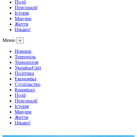
Події
Персоналії
Історія
Мандри
Життя
Цікаво!
Меню
×
Новини
Тернопіль
Тернопілля
Україна/Світ
Політика
Економіка
Суспільство
Кримінал
Події
Персоналії
Історія
Мандри
Життя
Цікаво!