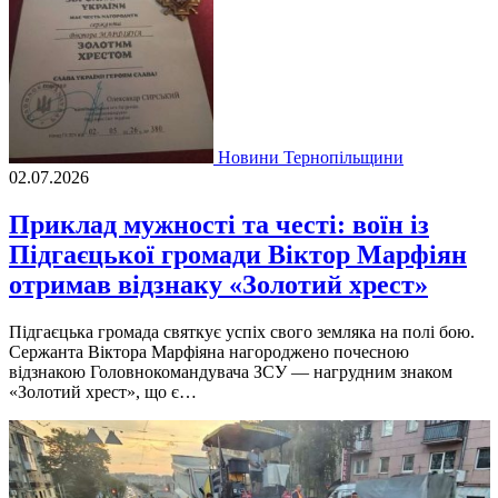
Новини Тернопільщини
02.07.2026
Приклад мужності та честі: воїн із
Підгаєцької громади Віктор Марфіян
отримав відзнаку «Золотий хрест»
Підгаєцька громада святкує успіх свого земляка на полі бою.
Сержанта Віктора Марфіяна нагороджено почесною
відзнакою Головнокомандувача ЗСУ — нагрудним знаком
«Золотий хрест», що є…