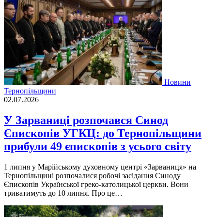
Новини
Тернопільщини
02.07.2026
У Зарваниці розпочався Синод
Єпископів УГКЦ: до Тернопільщини
прибули 49 єпископів з усього світу
1 липня у Марійському духовному центрі «Зарваниця» на
Тернопільщині розпочалися робочі засідання Синоду
Єпископів Української греко-католицької церкви. Вони
триватимуть до 10 липня. Про це…