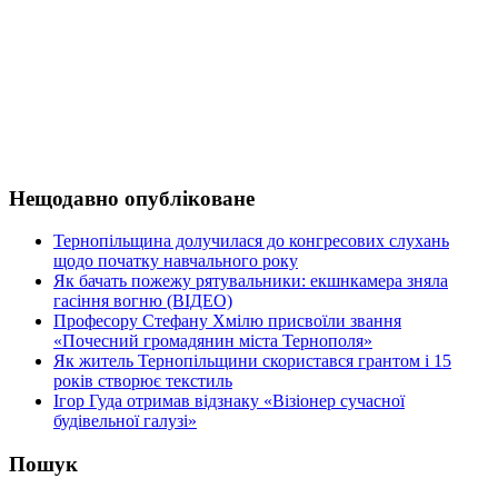
Нещодавно опубліковане
Тернопільщина долучилася до конгресових слухань
щодо початку навчального року
Як бачать пожежу рятувальники: екшнкамера зняла
гасіння вогню (ВІДЕО)
Професору Стефану Хмілю присвоїли звання
«Почесний громадянин міста Тернополя»
Як житель Тернопільщини скористався грантом і 15
років створює текстиль
Ігор Гуда отримав відзнаку «Візіонер сучасної
будівельної галузі»
Пошук