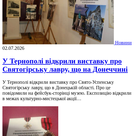
Новини
02.07.2026
У Тернополі відкрили виставку про
Святогірську лавру, що на Донеччині
У Тернополі відкрили виставку про Свято-Успенську
Святогірську лавру, що в Донецькій області. Про це
повідомили на фейсбук-сторінці музею. Експозицію відкрили
в межах культурно-мистецької акції…