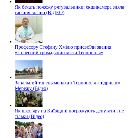
Як бачать пожежу рятувальники: екшнкамера зняла
гасіння вогню (ВІДЕО)
Професору Стефану Хмілю присвоїли звання
«Почесний громадянин міста Тернополя»
Запальний танець монаха з Тернополя «підриває»
Мережу (Відео)
Як школяру на Київщині погрожують депутати і не
тільки (Відео)