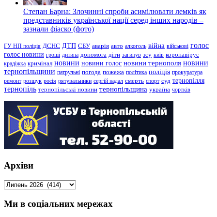
Степан Барна: Злочинні спроби асимілювати лемків як
представників української нації серед інших народів –
зазнали фіаско (фото)
голос
війна
ДТП
ГУ НП поліція
ДСНС
СБУ
аварія
авто
алкоголь
військові
голос новини
зсу
гроші
дитина
допомога
діти
загинув
київ
коронавірус
новини
новини тернополя
новини
новини голос
кримінал
крадіжка
тернопільщини
поліція
патрульні
погода
пожежа
політика
прокуратура
тернопілля
суд
ремонт
розшук
росія
рятувальники
сергій надал
смерть
спорт
тернопіль
тернопільщина
україна
тернопільські новини
чортків
Архіви
Архіви
Ми в соціальних мережах