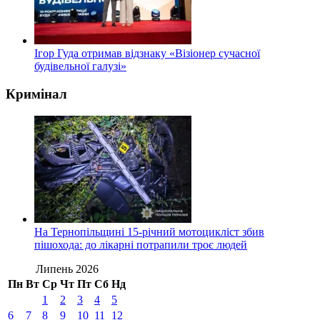
Ігор Гуда отримав відзнаку «Візіонер сучасної
будівельної галузі»
Кримінал
На Тернопільщині 15-річний мотоцикліст збив
пішохода: до лікарні потрапили троє людей
Липень 2026
Пн
Вт
Ср
Чт
Пт
Сб
Нд
1
2
3
4
5
6
7
8
9
10
11
12