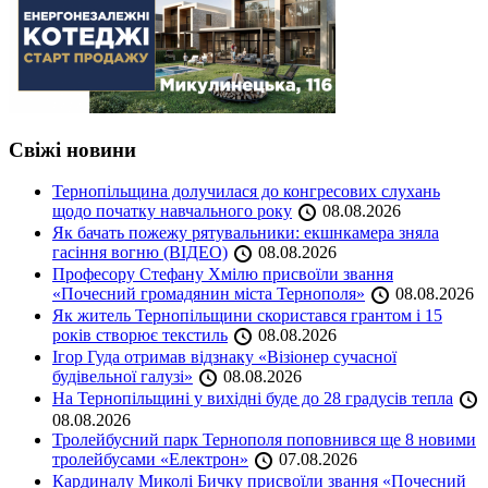
Свіжі новини
Тернопільщина долучилася до конгресових слухань
щодо початку навчального року
08.08.2026
Як бачать пожежу рятувальники: екшнкамера зняла
гасіння вогню (ВІДЕО)
08.08.2026
Професору Стефану Хмілю присвоїли звання
«Почесний громадянин міста Тернополя»
08.08.2026
Як житель Тернопільщини скористався грантом і 15
років створює текстиль
08.08.2026
Ігор Гуда отримав відзнаку «Візіонер сучасної
будівельної галузі»
08.08.2026
На Тернопільщині у вихідні буде до 28 градусів тепла
08.08.2026
Тролейбусний парк Тернополя поповнився ще 8 новими
тролейбусами «Електрон»
07.08.2026
Кардиналу Миколі Бичку присвоїли звання «Почесний