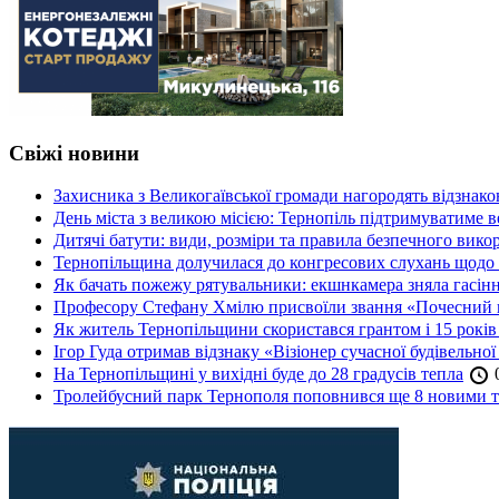
Свіжі новини
Захисника з Великогаївської громади нагородять відзна
День міста з великою місією: Тернопіль підтримуватиме в
Дитячі батути: види, розміри та правила безпечного вико
Тернопільщина долучилася до конгресових слухань щодо 
Як бачать пожежу рятувальники: екшнкамера зняла гасін
Професору Стефану Хмілю присвоїли звання «Почесний 
Як житель Тернопільщини скористався грантом і 15 років
Ігор Гуда отримав відзнаку «Візіонер сучасної будівельної
На Тернопільщині у вихідні буде до 28 градусів тепла
0
Тролейбусний парк Тернополя поповнився ще 8 новими 