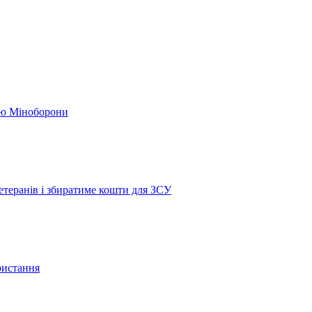
кою Міноборони
етеранів і збиратиме кошти для ЗСУ
ристання