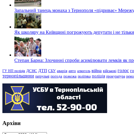
Запальний танець монаха з Тернополя «підриває» Мережу
Як школяру на Київщині погрожують депутати і не тільки
Степан Барна: Злочинні спроби асимілювати лемків як пред
голос
війна
г
ДТП
ГУ НП поліція
ДСНС
СБУ
аварія
авто
алкоголь
військові
тернопільщини
поліція
патрульні
погода
пожежа
політика
прокуратура
ремо
Архіви