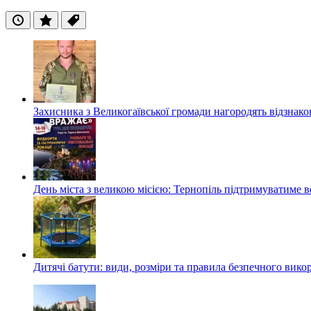
Останні
Популярні
Теги
Захисника з Великогаївської громади нагородять відзна
День міста з великою місією: Тернопіль підтримуватиме в
Дитячі батути: види, розміри та правила безпечного вико