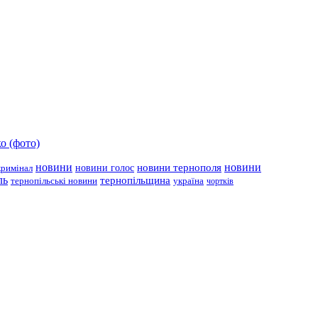
о (фото)
новини
новини тернополя
новини
новини голос
кримінал
ль
тернопільщина
україна
тернопільські новини
чортків