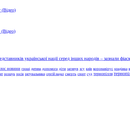
 (Відео)
 (Відео)
ставників української нації серед інших народів – зазнали фіаск
олос новини
зсу
гроші
дитина
допомога
діти
загинув
київ
коронавірус
крадіжка
тернопі
тернопілля
суд
нт
розшук
росія
рятувальники
сергій надал
смерть
спорт