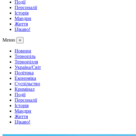
Події
Персоналії
Історія
Мандри
Життя
Цікаво!
Меню
×
Новини
Тернопіль
Тернопілля
Україна/Світ
Політика
Економіка
Суспільство
Кримінал
Події
Персоналії
Історія
Мандри
Життя
Цікаво!