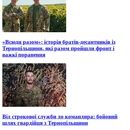
«Всюди разом»: історія братів-десантників із
Тернопільщини, які разом пройшли фронт і
важкі поранення
Від строкової служби до командира: бойовий
шлях гвардійця з Тернопільщини