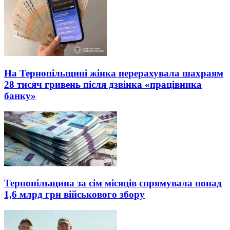
На Тернопільщині жінка перерахувала шахраям
28 тисяч гривень після дзвінка «працівника
банку»
Тернопільщина за сім місяців спрямувала понад
1,6 млрд грн військового збору