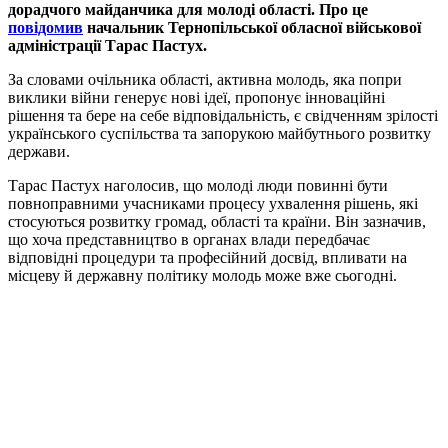
дорадчого майданчика для молоді області. Про це
повідомив
начальник Тернопільської обласної військової
адміністрації Тарас Пастух.
За словами очільника області, активна молодь, яка попри
виклики війни генерує нові ідеї, пропонує інноваційні
рішення та бере на себе відповідальність, є свідченням зрілості
українського суспільства та запорукою майбутнього розвитку
держави.
Тарас Пастух наголосив, що молоді люди повинні бути
повноправними учасниками процесу ухвалення рішень, які
стосуються розвитку громад, області та країни. Він зазначив,
що хоча представництво в органах влади передбачає
відповідні процедури та професійний досвід, впливати на
місцеву й державну політику молодь може вже сьогодні.