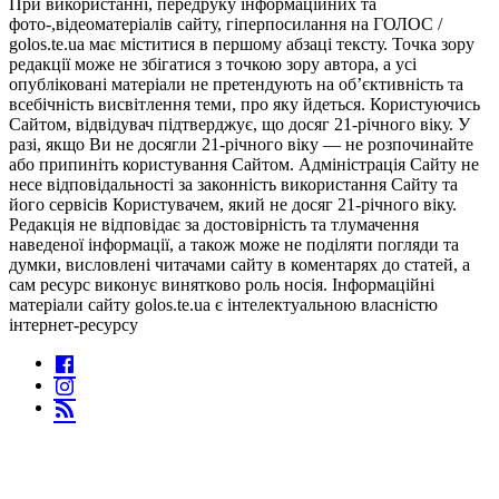
При використанні, передруку інформаційних та
фото-,відеоматеріалів сайту, гіперпосилання на ГОЛОС /
golos.te.ua має міститися в першому абзаці тексту. Точка зору
редакції може не збігатися з точкою зору автора, а усі
опубліковані матеріали не претендують на об’єктивність та
всебічність висвітлення теми, про яку йдеться. Користуючись
Сайтом, відвідувач підтверджує, що досяг 21-річного віку. У
разі, якщо Ви не досягли 21-річного віку — не розпочинайте
або припиніть користування Сайтом. Адміністрація Сайту не
несе відповідальності за законність використання Сайту та
його сервісів Користувачем, який не досяг 21-річного віку.
Редакція не відповідає за достовірність та тлумачення
наведеної інформації, а також може не поділяти погляди та
думки, висловлені читачами сайту в коментарях до статей, а
сам ресурс виконує винятково роль носія. Інформаційні
матеріали сайту golos.te.ua є інтелектуальною власністю
інтернет-ресурсу