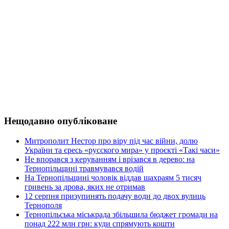
Нещодавно опубліковане
Митрополит Нестор про віру під час війни, долю
України та єресь «русского мира» у проєкті «Такі часи»
Не впорався з керуванням і врізався в дерево: на
Тернопільщині травмувався водій
На Тернопільщині чоловік віддав шахраям 5 тисяч
гривень за дрова, яких не отримав
12 серпня призупинять подачу води до двох вулиць
Тернополя
Тернопільська міськрада збільшила бюджет громади на
понад 222 млн грн: куди спрямують кошти