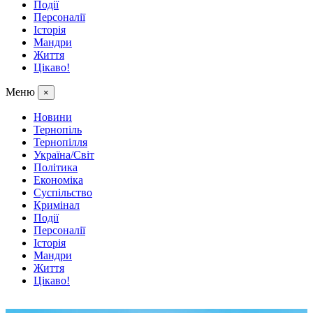
Події
Персоналії
Історія
Мандри
Життя
Цікаво!
Меню
×
Новини
Тернопіль
Тернопілля
Україна/Світ
Політика
Економіка
Суспільство
Кримінал
Події
Персоналії
Історія
Мандри
Життя
Цікаво!