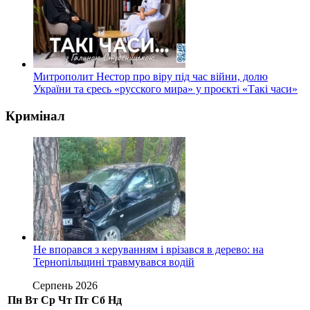
Митрополит Нестор про віру під час війни, долю
України та єресь «русского мира» у проєкті «Такі часи»
Кримінал
Не впорався з керуванням і врізався в дерево: на
Тернопільщині травмувався водій
Серпень 2026
Пн
Вт
Ср
Чт
Пт
Сб
Нд