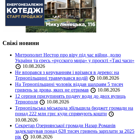
Свіжі новини
Митрополит Нестор про віру під час війни, долю
України та єресь «русского мира» у проєкті «Такі часи»
10.08.2026
Не впорався з керуванням і врізався в дерево: на
Тернопільщині травмувався водій
10.08.2026
На Тернопільщині чоловік віддав шахраям 5 тисяч
гривень за дрова, яких не отримав
10.08.2026
12 серпня призупинять подачу води до двох вулиць
Тернополя
10.08.2026
Тернопільська міськрада збільшила бюджет громади на
понад 222 млн грн: куди спрямують кошти
10.08.2026
Секретар Озернянської громади Назар Романів
задекларував понад 628 тисяч гривень зарплати за 2025
рік
10.08.2026