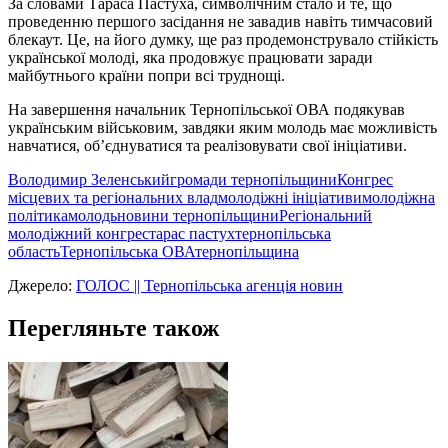
За словами Тараса Пастуха, символічним стало й те, що
проведенню першого засідання не завадив навіть тимчасовий
блекаут. Це, на його думку, ще раз продемонструвало стійкість
української молоді, яка продовжує працювати заради
майбутнього країни попри всі труднощі.
На завершення начальник Тернопільської ОВА подякував
українським військовим, завдяки яким молодь має можливість
навчатися, об’єднуватися та реалізовувати свої ініціативи.
Володимир Зеленський
громади тернопільщини
Конгрес
місцевих та регіональних влад
молодіжні ініціативи
молодіжна
політика
молодь
новини тернопільщини
Регіональний
молодіжний конгрес
тарас пастух
тернопільська
область
Тернопільська ОВА
тернопільщина
Джерело:
ГОЛОС || Тернопільська агенція новин
Перегляньте також