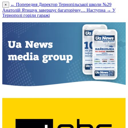
← Попередня
Директор Тернопільської школи №29
×
Анатолій Ятищук завершує багаторічну…
Наступна →
У
Тернополі горіли гаражі