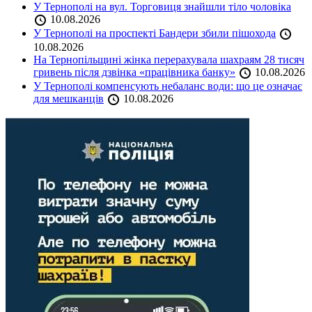
У Тернополі на вул. Торговиця знайшли тіло чоловіка
10.08.2026
У Тернополі на проспекті Бандери збили пішохода
10.08.2026
На Тернопільщині жінка перерахувала шахраям 28 тисяч
гривень після дзвінка «працівника банку»
10.08.2026
У Тернополі компенсують небаланс води: що це означає
для мешканців
10.08.2026