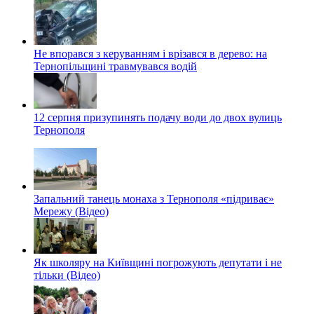
Не впорався з керуванням і врізався в дерево: на
Тернопільщині травмувався водій
12 серпня призупинять подачу води до двох вулиць
Тернополя
Запальний танець монаха з Тернополя «підриває»
Мережу (Відео)
Як школяру на Київщині погрожують депутати і не
тільки (Відео)