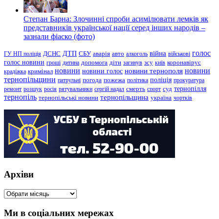
Степан Барна: Злочинні спроби асимілювати лемків як
представників української нації серед інших народів –
зазнали фіаско (фото)
голос
війна
ДТП
ГУ НП поліція
ДСНС
СБУ
аварія
авто
алкоголь
військові
голос новини
зсу
гроші
дитина
допомога
діти
загинув
київ
коронавірус
новини
новини тернополя
новини
новини голос
кримінал
крадіжка
тернопільщини
поліція
патрульні
погода
пожежа
політика
прокуратура
тернопілля
суд
ремонт
розшук
росія
рятувальники
сергій надал
смерть
спорт
тернопіль
тернопільщина
україна
тернопільські новини
чортків
Архіви
Архіви
Ми в соціальних мережах