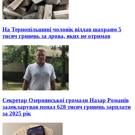
На Тернопільщині чоловік віддав шахраям 5
тисяч гривень за дрова, яких не отримав
Секретар Озернянської громади Назар Романів
задекларував понад 628 тисяч гривень зарплати
за 2025 рік