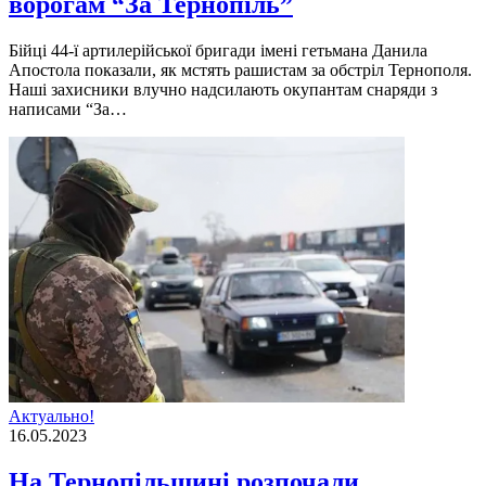
ворогам “За Тернопіль”
Бійці 44-ї артилерійської бригади імені гетьмана Данила
Апостола показали, як мстять рашистам за обстріл Тернополя.
Наші захисники влучно надсилають окупантам снаряди з
написами “За…
Актуально!
16.05.2023
На Тернопільщині розпочали