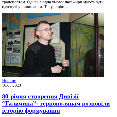
транспортом. Однак є одна умова: пасажири мають бути
одягнутi у вишиванки. Таку акцiю…
Новини
16.05.2023
80-річчя створення Дивізії
“Галичина”: тернополянам розповіли
історію формування