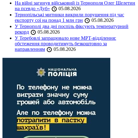
На війні загинув військовий із Тернополя Олег Шелетин
на псевдо «Дуб»
05.08.2026
Тернопільські митники викрили порушення під час
експорту сої на понад 1 млн грн
05.08.2026
У Тернополі два дні поспіль фіксують температурний
рекорд
05.08.2026
У Теребовлі запрацювало нове МРТ-відділення:
обстеження проводитимуть безкоштовно за
направленням
05.08.2026