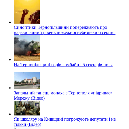
Синоптики Тернопільщини попереджають про
надзвичайний рівень пожежної небезпеки 6 серпня
На Тернопільщині горів комбайн і 5 гектарів поля
Запальний танець монаха з Тернополя «підриває»
Мережу (Відео)
Як школяру на Київщині погрожують депутати і не
тільки (Відео)