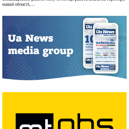
нaшої облaстi,…