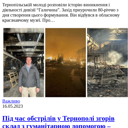
Тернопiльськiй молодi розповiли iсторiю виникнення i
дiяльностi дивiзiї “Галичина”. Захiд приурочили 80-рiччю з
дня створення цього формування. Вiн вiдбувся в обласному
краєзнавчому музеї. Про…
Важливо
16.05.2023
Під час обстрілів у Тернополі згорів
склад з гуманітарною допомогою –