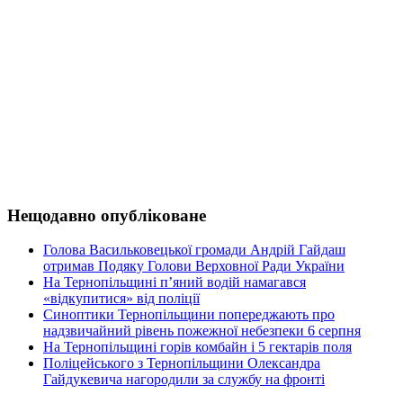
Нещодавно опубліковане
Голова Васильковецької громади Андрій Гайдаш
отримав Подяку Голови Верховної Ради України
На Тернопільщині п’яний водій намагався
«відкупитися» від поліції
Синоптики Тернопільщини попереджають про
надзвичайний рівень пожежної небезпеки 6 серпня
На Тернопільщині горів комбайн і 5 гектарів поля
Поліцейського з Тернопільщини Олександра
Гайдукевича нагородили за службу на фронті