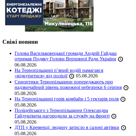
Свіжі новини
Голова Васильковецької громади Андрій Гайдаш
отримав Подяку Голови Верховної Ради України
06.08.2026
На Тернопільщині п’яний водій намагався
«відкупитися» від поліції
05.08.2026
Синоптики Тернопільщини попереджають про
надзвичайний рівень пожежної небезпеки 6 серпня
05.08.2026
На Тернопільщині горів комбайн і 5 гектарів поля
05.08.2026
Поліцейського з Тернопільщини Олександра
Гайдукевича нагородили за службу на фронті
05.08.2026
ДТП у Кременці: людину затисло в салоні автівки
05.08.2026