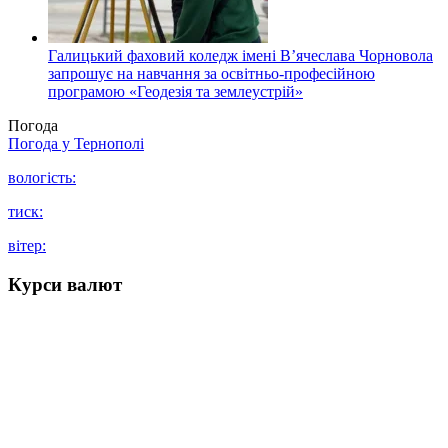
Галицький фаховий коледж імені В’ячеслава Чорновола
запрошує на навчання за освітньо-професійною
програмою «Геодезія та землеустрій»
Погода
Погода у
Тернополі
вологість:
тиск:
вітер:
Курси валют