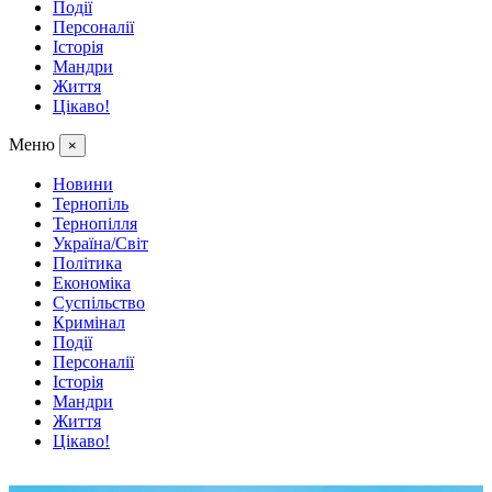
Події
Персоналії
Історія
Мандри
Життя
Цікаво!
Меню
×
Новини
Тернопіль
Тернопілля
Україна/Світ
Політика
Економіка
Суспільство
Кримінал
Події
Персоналії
Історія
Мандри
Життя
Цікаво!