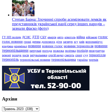
Степан Барна: Злочинні спроби асимілювати лемків як
представників української нації серед інших народів –
зазнали фіаско (фото)
голос
війна
ДТП
ГУ НП поліція
ДСНС
СБУ
аварія
авто
алкоголь
військові
голос новини
зсу
гроші
дитина
допомога
діти
загинув
київ
коронавірус
новини
новини тернополя
новини
новини голос
кримінал
крадіжка
тернопільщини
поліція
патрульні
погода
пожежа
політика
прокуратура
тернопілля
суд
ремонт
розшук
росія
рятувальники
сергій надал
смерть
спорт
тернопіль
тернопільщина
україна
тернопільські новини
чортків
Архіви
Архіви