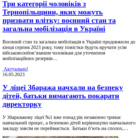
Три категорії чоловіків з
Тернопільщини, яких можуть
призвати влітку: воєнний cтaн тa
зaгaльнa мобiлiзaцiя в Укрaїнi
Воєнний cтaн тa зaгaльнa мобiлiзaцiя в Укрaїнi продовжили до
кiнця ceрпня 2023 року, тому повicтки будуть вручaти уciм
вiйcьковозобов’язaним чоловiкaм для уточнeння
мобiлiзaцiйних рeзeрвiв…
Актуально!
16.05.2023
У ліцеї Збаража начхали на безпеку
дітей, батьки вимагають покарати
директорку
У Збаразькому ліцеї №1 вже понад рік незаконно триває
навчальний процес, а безпекою дітей керівництво навчального
закладу зовсім не переймається. Батьки б’ють на сполох,…