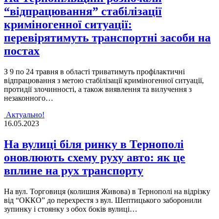
“відпрацювання” стабілізації
криміногенної ситуації:
перевірятимуть транспортні засоби на
постах
З 9 по 24 травня в областi триватимуть профiлактичнi
вiдпрацювання з метою стабiлiзацiї кримiногенної ситуацiї,
протидiї злочинностi, а також виявлення та вилучення з
незаконного…
Актуально!
16.05.2023
На вулиці біля ринку в Тернополі
оновлюють схему руху авто: як це
вплине на рух транспорту
На вул. Торговиця (колишня Живова) в Тернополі на відрізку
від “ОККО” до перехрестя з вул. Шептицького заборонили
зупинку і стоянку з обох боків вулиці…