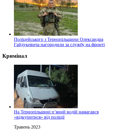
Поліцейського з Тернопільщини Олександра
Гайдукевича нагородили за службу на фронті
Кримінал
На Тернопільщині п’яний водій намагався
«відкупитися» від поліції
Травень 2023