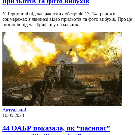
прильотів та фото вибухів
У Тернополi пiд час ракетних обстрiлiв 13, 14 травня в
соцмережах з’явилися вiдео прильотiв та фото вибухiв. Про це
розповiв пiд час брифiнгу начальник…
Актуально!
16.05.2023
44 ОАБР показала, як “насипає”