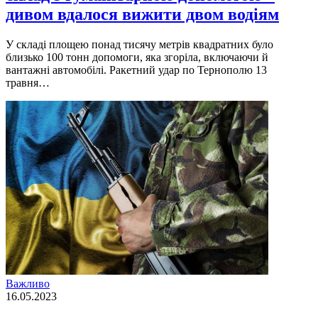
дивом вдалося вижити двом водіям
У складi площею понад тисячу метрiв квадратних було
близько 100 тонн допомоги, яка згорiла, включаючи й
вантажнi автомобiлi. Ракетний удар по Тернополю 13
травня…
Важливо
16.05.2023