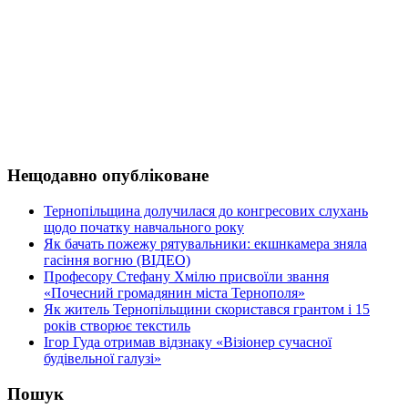
Нещодавно опубліковане
Тернопільщина долучилася до конгресових слухань
щодо початку навчального року
Як бачать пожежу рятувальники: екшнкамера зняла
гасіння вогню (ВІДЕО)
Професору Стефану Хмілю присвоїли звання
«Почесний громадянин міста Тернополя»
Як житель Тернопільщини скористався грантом і 15
років створює текстиль
Ігор Гуда отримав відзнаку «Візіонер сучасної
будівельної галузі»
Пошук