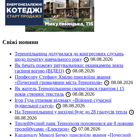
Свіжі новини
Тернопільщина долучилася до конгресових слухань
щодо початку навчального року
08.08.2026
Як бачать пожежу рятувальники: екшнкамера зняла
гасіння вогню (ВІДЕО)
08.08.2026
Професору Стефану Хмілю присвоїли звання
«Почесний громадянин міста Тернополя»
08.08.2026
Як житель Тернопільщини скористався грантом і 15
років створює текстиль
08.08.2026
Ігор Гуда отримав відзнаку «Візіонер сучасної
будівельної галузі»
08.08.2026
На Тернопільщині у вихідні буде до 28 градусів тепла
08.08.2026
Тролейбусний парк Тернополя поповнився ще 8 новими
тролейбусами «Електрон»
07.08.2026
Кардиналу Миколі Бичку присвоїли звання «Почесний