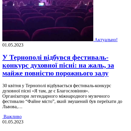
Актуально!
01.05.2023
У Тернополі відбувся фестиваль-
конкурс духовної пісні: на жаль, за
майже повністю порожнього залу
30 квiтня у Тернополi вiдбувається фестиваль-конкурс
духовної пiснi «Я там, де є Благословiння».
Органiзатори легендарного мiжнародного музичного
фестивалю “Файне мiсто”, який змушений був переїхати до
Львова,…
Важливо
01.05.2023