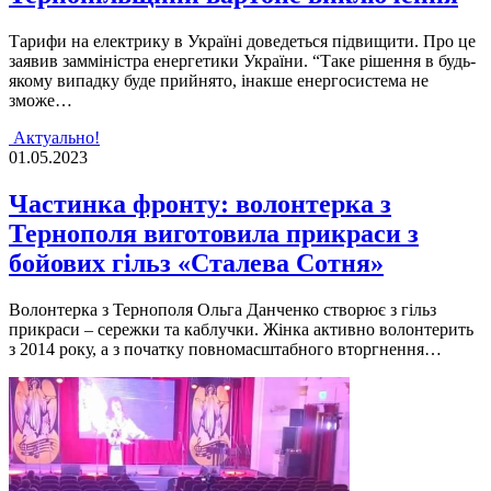
Тарифи на електрику в Українi доведеться пiдвищити. Про це
заявив заммiнiстра енергетики України. “Таке рiшення в будь-
якому випадку буде прийнято, iнакше енергосистема не
зможе…
Актуально!
01.05.2023
Частинка фронту: волонтерка з
Тернополя виготовила прикраси з
бойових гільз «Сталева Сотня»
Волонтерка з Тернополя Ольга Данченко створює з гільз
прикраси – сережки та каблучки. Жінка активно волонтерить
з 2014 року, а з початку повномасштабного вторгнення…