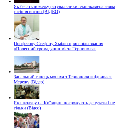
Як бачать пожежу рятувальники: екшнкамера зняла
гасіння вогню (ВІДЕО)
Професору Стефану Хмілю присвоїли звання
«Почесний громадянин міста Тернополя»
Запальний танець монаха з Тернополя «підриває»
Мережу (Відео)
Як школяру на Київщині погрожують депутати і не
тільки (Відео)