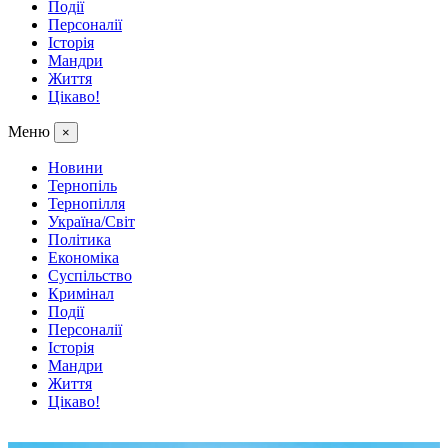
Події
Персоналії
Історія
Мандри
Життя
Цікаво!
Меню
×
Новини
Тернопіль
Тернопілля
Україна/Світ
Політика
Економіка
Суспільство
Кримінал
Події
Персоналії
Історія
Мандри
Життя
Цікаво!