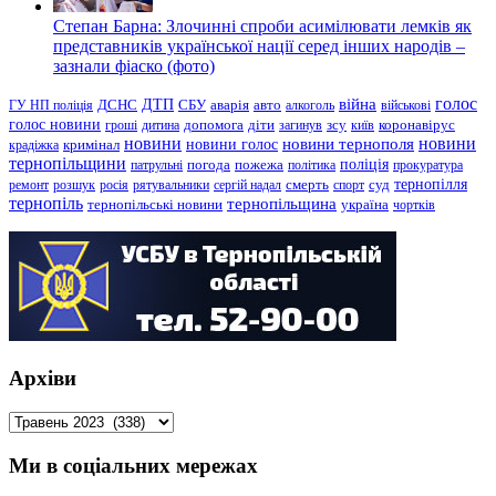
Степан Барна: Злочинні спроби асимілювати лемків як
представників української нації серед інших народів –
зазнали фіаско (фото)
голос
війна
ДТП
ГУ НП поліція
ДСНС
СБУ
аварія
авто
алкоголь
військові
голос новини
зсу
гроші
дитина
допомога
діти
загинув
київ
коронавірус
новини
новини тернополя
новини
новини голос
кримінал
крадіжка
тернопільщини
поліція
патрульні
погода
пожежа
політика
прокуратура
тернопілля
суд
ремонт
розшук
росія
рятувальники
сергій надал
смерть
спорт
тернопіль
тернопільщина
україна
тернопільські новини
чортків
Архіви
Архіви
Ми в соціальних мережах