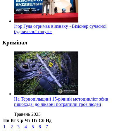
Ігор Гуда отримав відзнаку «Візіонер сучасної
будівельної галузі»
Кримінал
На Тернопільщині 15-річний мотоцикліст збив
пішохода: до лікарні потрапили троє людей
Травень 2023
Пн
Вт
Ср
Чт
Пт
Сб
Нд
1
2
3
4
5
6
7