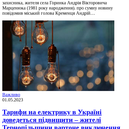
захисника, жителя села Горинка Андрія Вікторовича
Марценюка (1981 року народження). про сумну новину
повідомив міський голова Кременця Андрій…
Важливо
01.05.2023
Тарифи на електрику в Україні
доведеться підвищити – жителі
Тернопільщини вартоне виключення