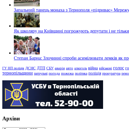
Запальний танець монаха з Тернополя «підриває» Мережу
Як школяру на Київщині погрожують депутати і не тільки
Степан Барна: Злочинні спроби асимілювати лемків як пред
голос
війна
г
ДТП
ГУ НП поліція
ДСНС
СБУ
аварія
авто
алкоголь
військові
тернопільщини
поліція
патрульні
погода
пожежа
політика
прокуратура
ремо
Архіви