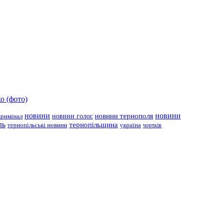
о (фото)
новини
новини тернополя
новини
новини голос
кримінал
ль
тернопільщина
україна
тернопільські новини
чортків