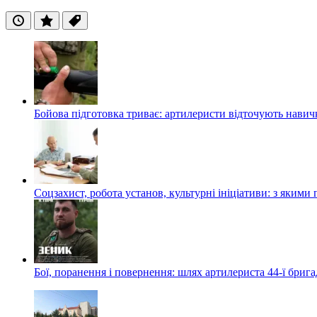
Останні
Популярні
Теги
Бойова підготовка триває: артилеристи відточують навич
Соцзахист, робота установ, культурні ініціативи: з яким
Бої, поранення і повернення: шлях артилериста 44-ї бриг