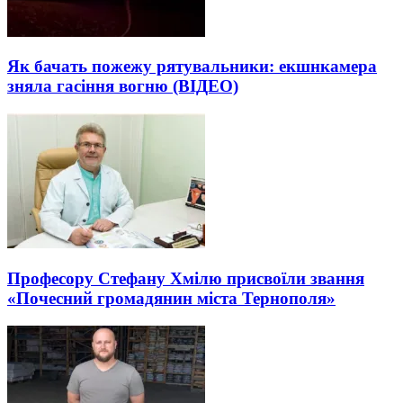
Як бачать пожежу рятувальники: екшнкамера
зняла гасіння вогню (ВІДЕО)
Професору Стефану Хмілю присвоїли звання
«Почесний громадянин міста Тернополя»