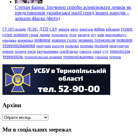
Степан Барна: Злочинні спроби асимілювати лемків як
представників української нації серед інших народів –
зазнали фіаско (фото)
голос
війна
ДТП
ГУ НП поліція
ДСНС
СБУ
аварія
авто
алкоголь
військові
голос новини
зсу
гроші
дитина
допомога
діти
загинув
київ
коронавірус
новини
новини тернополя
новини
новини голос
кримінал
крадіжка
тернопільщини
поліція
патрульні
погода
пожежа
політика
прокуратура
тернопілля
суд
ремонт
розшук
росія
рятувальники
сергій надал
смерть
спорт
тернопіль
тернопільщина
україна
тернопільські новини
чортків
Архіви
Архіви
Ми в соціальних мережах