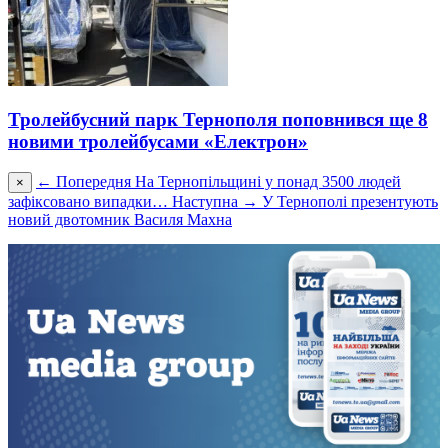
Тролейбусний парк Тернополя поповнився ще 8
новими тролейбусами «Електрон»
← Попередня
На Тернопільщині у понад 3500 людей
×
зафіксовано випадки…
Наступна →
У Тернополі презентують
новий двотомник Василя Махна