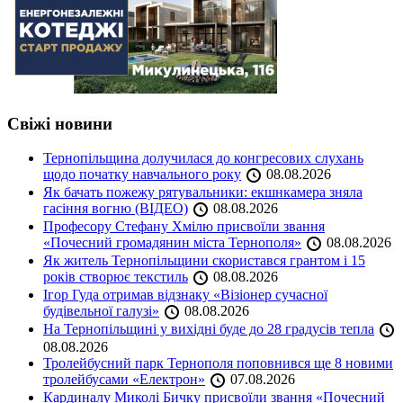
Свіжі новини
Тернопільщина долучилася до конгресових слухань
щодо початку навчального року
08.08.2026
Як бачать пожежу рятувальники: екшнкамера зняла
гасіння вогню (ВІДЕО)
08.08.2026
Професору Стефану Хмілю присвоїли звання
«Почесний громадянин міста Тернополя»
08.08.2026
Як житель Тернопільщини скористався грантом і 15
років створює текстиль
08.08.2026
Ігор Гуда отримав відзнаку «Візіонер сучасної
будівельної галузі»
08.08.2026
На Тернопільщині у вихідні буде до 28 градусів тепла
08.08.2026
Тролейбусний парк Тернополя поповнився ще 8 новими
тролейбусами «Електрон»
07.08.2026
Кардиналу Миколі Бичку присвоїли звання «Почесний