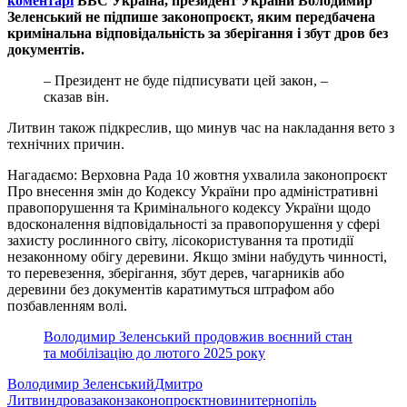
коментарі
BBC Україна, президент України Володимир
Зеленський не підпише законопроєкт, яким передбачена
кримінальна відповідальність за зберігання і збут дров без
документів.
– Президент не буде підписувати цей закон, –
сказав він.
Литвин також підкреслив, що минув час на накладання вето з
технічних причин.
Нагадаємо: Верховна Рада 10 жовтня ухвалила законопроєкт
Про внесення змін до Кодексу України про адміністративні
правопорушення та Кримінального кодексу України щодо
вдосконалення відповідальності за правопорушення у сфері
захисту рослинного світу, лісокористування та протидії
незаконному обігу деревини. Якщо зміни набудуть чинності,
то перевезення, зберігання, збут дерев, чагарників або
деревини без документів каратимуться штрафом або
позбавленням волі.
Володимир Зеленський продовжив воєнний стан
та мобілізацію до лютого 2025 року
Володимир Зеленський
Дмитро
Литвин
дрова
закон
законопроєкт
новини
тернопіль