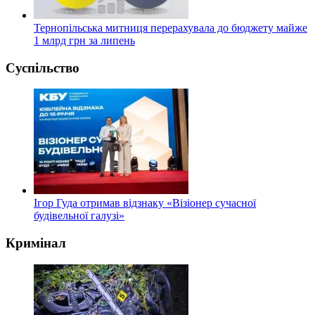
Тернопільська митниця перерахувала до бюджету майже
1 млрд грн за липень
Суспільство
Ігор Гуда отримав відзнаку «Візіонер сучасної
будівельної галузі»
Кримінал