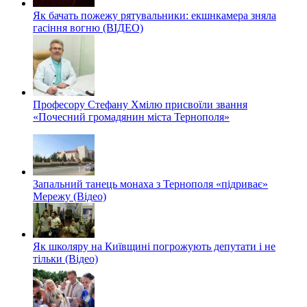
Як бачать пожежу рятувальники: екшнкамера зняла
гасіння вогню (ВІДЕО)
Професору Стефану Хмілю присвоїли звання
«Почесний громадянин міста Тернополя»
Запальний танець монаха з Тернополя «підриває»
Мережу (Відео)
Як школяру на Київщині погрожують депутати і не
тільки (Відео)