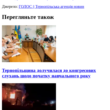
Джерело:
ГОЛОС || Тернопільська агенція новин
Перегляньте також
Тернопільщина долучилася до конгресових
слухань щодо початку навчального року