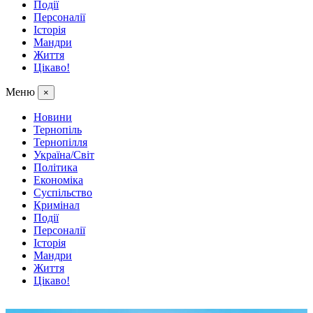
Події
Персоналії
Історія
Мандри
Життя
Цікаво!
Меню
×
Новини
Тернопіль
Тернопілля
Україна/Світ
Політика
Економіка
Суспільство
Кримінал
Події
Персоналії
Історія
Мандри
Життя
Цікаво!