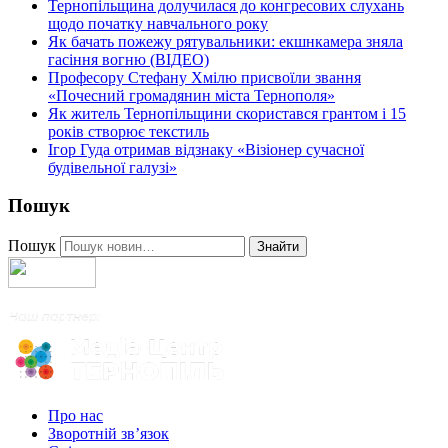
Тернопільщина долучилася до конгресових слухань
щодо початку навчального року
Як бачать пожежу рятувальники: екшнкамера зняла
гасіння вогню (ВІДЕО)
Професору Стефану Хмілю присвоїли звання
«Почесний громадянин міста Тернополя»
Як житель Тернопільщини скористався грантом і 15
років створює текстиль
Ігор Гуда отримав відзнаку «Візіонер сучасної
будівельної галузі»
Пошук
Пошук
Знайти
Про нас
Зворотній зв’язок