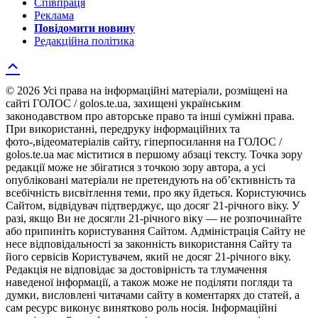
Співпраця
Реклама
Повідомити новину
Редакційна політика
© 2026 Усі права на інформаційні матеріали, розміщені на
сайті ГОЛОС / golos.te.ua, захищені українським
законодавством про авторське право та інші суміжні права.
При використанні, передруку інформаційних та
фото-,відеоматеріалів сайту, гіперпосилання на ГОЛОС /
golos.te.ua має міститися в першому абзаці тексту. Точка зору
редакції може не збігатися з точкою зору автора, а усі
опубліковані матеріали не претендують на об’єктивність та
всебічність висвітлення теми, про яку йдеться. Користуючись
Сайтом, відвідувач підтверджує, що досяг 21-річного віку. У
разі, якщо Ви не досягли 21-річного віку — не розпочинайте
або припиніть користування Сайтом. Адміністрація Сайту не
несе відповідальності за законність використання Сайту та
його сервісів Користувачем, який не досяг 21-річного віку.
Редакція не відповідає за достовірність та тлумачення
наведеної інформації, а також може не поділяти погляди та
думки, висловлені читачами сайту в коментарях до статей, а
сам ресурс виконує винятково роль носія. Інформаційні