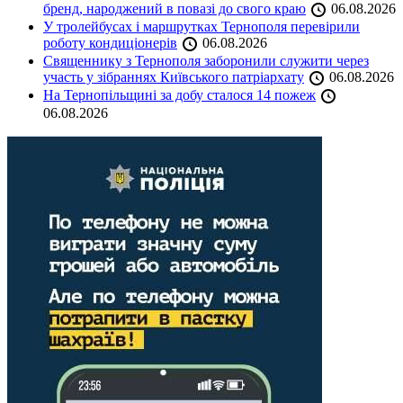
бренд, народжений в повазі до свого краю
06.08.2026
У тролейбусах і маршрутках Тернополя перевірили
роботу кондиціонерів
06.08.2026
Священнику з Тернополя заборонили служити через
участь у зібраннях Київського патріархату
06.08.2026
На Тернопільщині за добу сталося 14 пожеж
06.08.2026