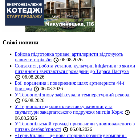
Свіжі новини
Бойова підготовка триває: артилеристи відточують
навички стрільби
06.08.2026
Соцзахист, робота установ, культурні ініціативи: з якими
питаннями звертаються громадяни до Тараса Пастуха
06.08.2026
Бої, поранення і повернення: шлях артилериста 44-ї
бригади
06.08.2026
У Тернополі знову зафіксували температурний рекорд
06.08.2026
У Тернополі відкриють виставку живопису та
скульптури закарпатського подружжя митців Корж
06.08.2026
У Тернопільській громаді призначили уповноваженого з
питань безбар’єрності
06.08.2026
«ТернОпілля» – це нова сторінка розвитку компанії і