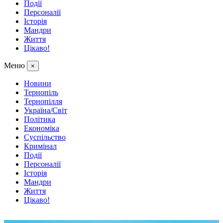
Події
Персоналії
Історія
Мандри
Життя
Цікаво!
Меню
×
Новини
Тернопіль
Тернопілля
Україна/Світ
Політика
Економіка
Суспільство
Кримінал
Події
Персоналії
Історія
Мандри
Життя
Цікаво!