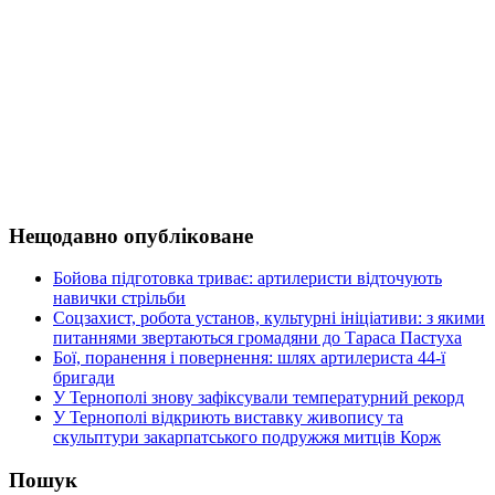
Нещодавно опубліковане
Бойова підготовка триває: артилеристи відточують
навички стрільби
Соцзахист, робота установ, культурні ініціативи: з якими
питаннями звертаються громадяни до Тараса Пастуха
Бої, поранення і повернення: шлях артилериста 44-ї
бригади
У Тернополі знову зафіксували температурний рекорд
У Тернополі відкриють виставку живопису та
скульптури закарпатського подружжя митців Корж
Пошук