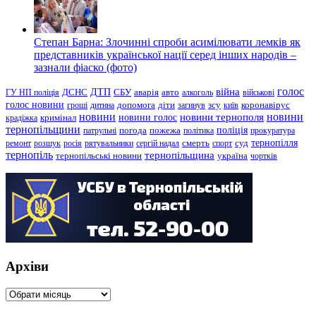
Степан Барна: Злочинні спроби асимілювати лемків як
представників української нації серед інших народів –
зазнали фіаско (фото)
голос
війна
ДТП
ГУ НП поліція
ДСНС
СБУ
аварія
авто
алкоголь
військові
голос новини
зсу
гроші
дитина
допомога
діти
загинув
київ
коронавірус
новини
новини тернополя
новини
новини голос
кримінал
крадіжка
тернопільщини
поліція
патрульні
погода
пожежа
політика
прокуратура
тернопілля
суд
ремонт
розшук
росія
рятувальники
сергій надал
смерть
спорт
тернопіль
тернопільщина
україна
тернопільські новини
чортків
Архіви
Архіви