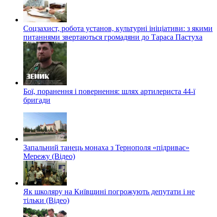
Соцзахист, робота установ, культурні ініціативи: з якими
питаннями звертаються громадяни до Тараса Пастуха
Бої, поранення і повернення: шлях артилериста 44-ї
бригади
Запальний танець монаха з Тернополя «підриває»
Мережу (Відео)
Як школяру на Київщині погрожують депутати і не
тільки (Відео)