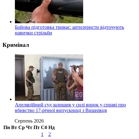
Бойова підготовка триває: артилеристи відточують
навички стрільби
Кримінал
Апеляційний суд залишив у силі вирок у справі про
вбивство 17-річної випускниці з Вишнівця
Серпень 2026
Пн
Вт
Ср
Чт
Пт
Сб
Нд
1
2