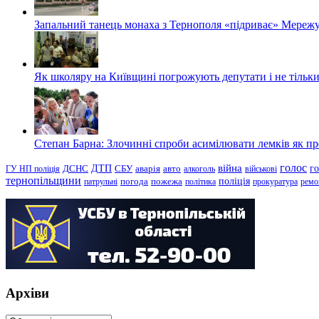
Запальний танець монаха з Тернополя «підриває» Мережу
Як школяру на Київщині погрожують депутати і не тільки
Степан Барна: Злочинні спроби асимілювати лемків як пред
голос
війна
г
ДТП
ГУ НП поліція
ДСНС
СБУ
аварія
авто
алкоголь
військові
тернопільщини
поліція
патрульні
погода
пожежа
політика
прокуратура
ремо
Архіви