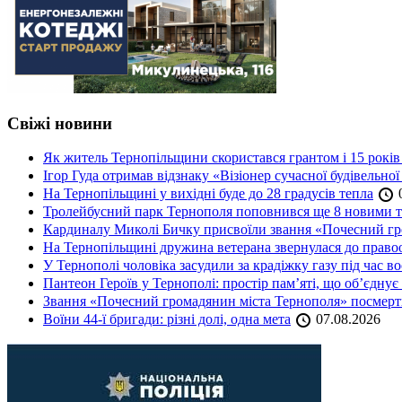
Свіжі новини
Як житель Тернопільщини скористався грантом і 15 років
Ігор Гуда отримав відзнаку «Візіонер сучасної будівельної
На Тернопільщині у вихідні буде до 28 градусів тепла
0
Тролейбусний парк Тернополя поповнився ще 8 новими 
Кардиналу Миколі Бичку присвоїли звання «Почесний гр
На Тернопільщині дружина ветерана звернулася до правоох
У Тернополі чоловіка засудили за крадіжку газу під час в
Пантеон Героїв у Тернополі: простір пам’яті, що об’єднує
Звання «Почесний громадянин міста Тернополя» посмерт
Воїни 44-ї бригади: різні долі, одна мета
07.08.2026