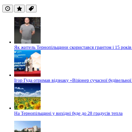
Останні
Популярні
Теги
Як житель Тернопільщини скористався грантом і 15 років
Ігор Гуда отримав відзнаку «Візіонер сучасної будівельної
На Тернопільщині у вихідні буде до 28 градусів тепла