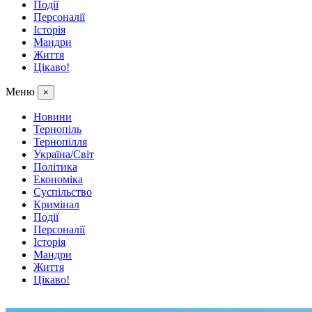
Події
Персоналії
Історія
Мандри
Життя
Цікаво!
Меню
×
Новини
Тернопіль
Тернопілля
Україна/Світ
Політика
Економіка
Суспільство
Кримінал
Події
Персоналії
Історія
Мандри
Життя
Цікаво!