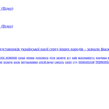
 (Відео)
 (Відео)
ставників української нації серед інших народів – зазнали фіаск
олос новини
зсу
гроші
дитина
допомога
діти
загинув
київ
коронавірус
крадіжка
тернопі
тернопілля
суд
нт
розшук
росія
рятувальники
сергій надал
смерть
спорт