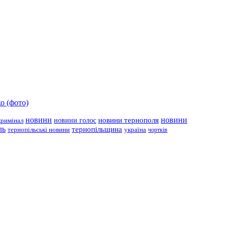
о (фото)
новини
новини тернополя
новини
новини голос
кримінал
ль
тернопільщина
україна
тернопільські новини
чортків