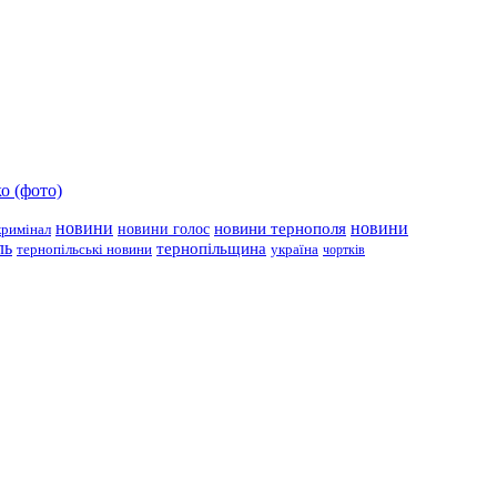
о (фото)
новини
новини тернополя
новини
новини голос
кримінал
ль
тернопільщина
україна
тернопільські новини
чортків