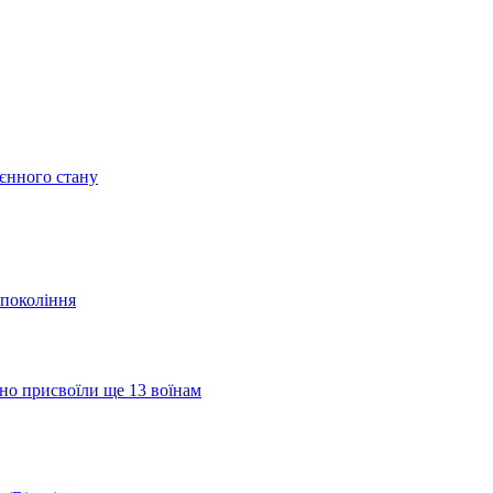
оєнного стану
 покоління
но присвоїли ще 13 воїнам