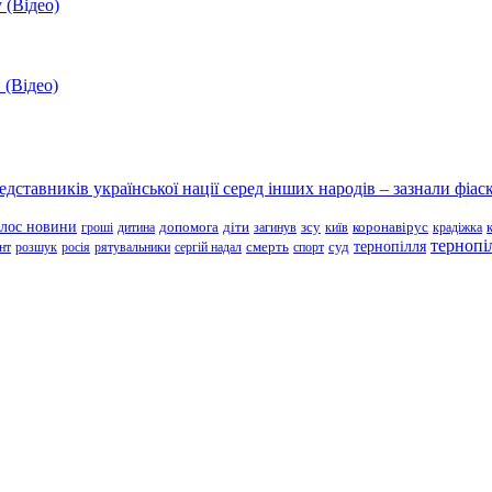
 (Відео)
 (Відео)
ставників української нації серед інших народів – зазнали фіаск
олос новини
зсу
гроші
дитина
допомога
діти
загинув
київ
коронавірус
крадіжка
тернопі
тернопілля
суд
нт
розшук
росія
рятувальники
сергій надал
смерть
спорт