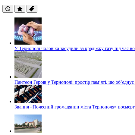
Останні
Популярні
Теги
У Тернополі чоловіка засудили за крадіжку газу під час в
Пантеон Героїв у Тернополі: простір пам’яті, що об’єднує
Звання «Почесний громадянин міста Тернополя» посмерт