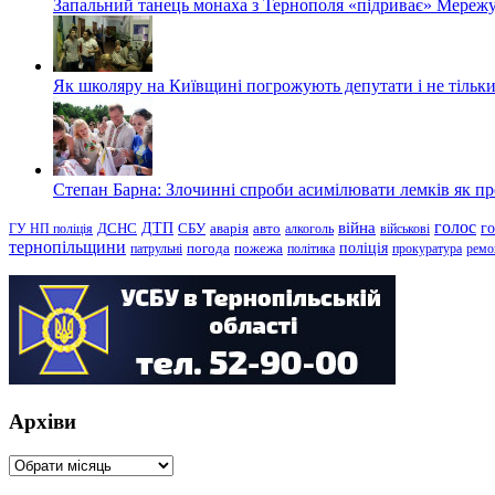
Запальний танець монаха з Тернополя «підриває» Мережу
Як школяру на Київщині погрожують депутати і не тільки
Степан Барна: Злочинні спроби асимілювати лемків як пред
голос
війна
г
ДТП
ГУ НП поліція
ДСНС
СБУ
аварія
авто
алкоголь
військові
тернопільщини
поліція
патрульні
погода
пожежа
політика
прокуратура
ремо
Архіви
Архіви