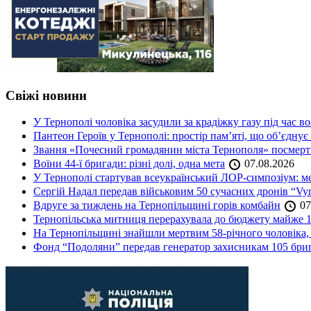
Свіжі новини
У Тернополі чоловіка засудили за крадіжку газу під час в
Пантеон Героїв у Тернополі: простір пам’яті, що об’єднує
Звання «Почесний громадянин міста Тернополя» посмерт
Воїни 44-ї бригади: різні долі, одна мета
07.08.2026
У Тернополі стартував всеукраїнський ЛОР-симпозіум: ме
Сергій Надал передав військовим 50 сучасних дронів “Vyr
Вдруге за тиждень на Тернопільщині горів комбайн
07
Тернопільська митниця перерахувала до бюджету майже 1
На Тернопільщині знайшли мертвим 58-річного чоловіка, 
Фонд “Подоляни” передав генератор захисникам 105 бри