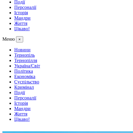
Події
Персоналії
Історія
Мандри
Життя
Цікаво!
Меню
×
Новини
Тернопіль
Тернопілля
Україна/Світ
Політика
Економіка
Суспільство
Кримінал
Події
Персоналії
Історія
Мандри
Життя
Цікаво!