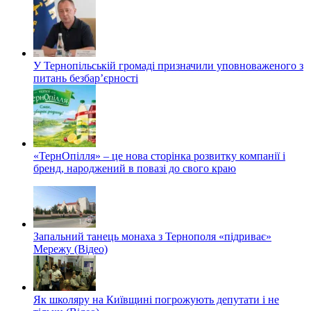
У Тернопільській громаді призначили уповноваженого з
питань безбар’єрності
«ТернОпілля» – це нова сторінка розвитку компанії і
бренд, народжений в повазі до свого краю
Запальний танець монаха з Тернополя «підриває»
Мережу (Відео)
Як школяру на Київщині погрожують депутати і не