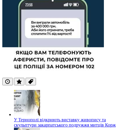
Останні
Популярні
Теги
У Тернополі відкриють виставку живопису та
скульптури закарпатського подружжя митців Корж