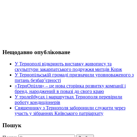
Нещодавно опубліковане
У Тернополі відкриють виставку живопису та
скульптури закарпатського подружжя митців Корж
У Тернопільській громаді призначили уповноваженого з
питань безбар’єрності
«ТернОпілля» – це нова сторінка розвитку компанії і
бренд, народжений в повазі до свого краю
У тролейбусах і маршрутках Тернополя перевірили
роботу кондиціонерів
Священнику з Тернополя заборонили служити через
участь у зібраннях Київського патріархату
Пошук