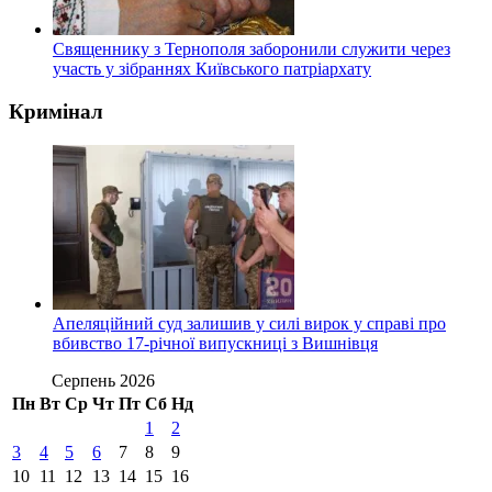
Священнику з Тернополя заборонили служити через
участь у зібраннях Київського патріархату
Кримінал
Апеляційний суд залишив у силі вирок у справі про
вбивство 17-річної випускниці з Вишнівця
Серпень 2026
Пн
Вт
Ср
Чт
Пт
Сб
Нд
1
2
3
4
5
6
7
8
9
10
11
12
13
14
15
16