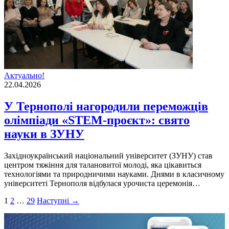
Актуально!
22.04.2026
У Тернополі нагородили переможців
олімпіади «STEM-проєкт»: свято
науки в ЗУНУ
Західноукраїнський національний університет (ЗУНУ) став
центром тяжіння для талановитої молоді, яка цікавиться
технологіями та природничими науками. Днями в класичному
університеті Тернополя відбулася урочиста церемонія…
Пагінація
1
2
…
29
Наступні →
записів