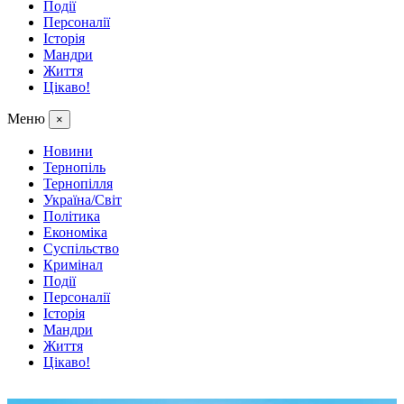
Події
Персоналії
Історія
Мандри
Життя
Цікаво!
Меню
×
Новини
Тернопіль
Тернопілля
Україна/Світ
Політика
Економіка
Суспільство
Кримінал
Події
Персоналії
Історія
Мандри
Життя
Цікаво!