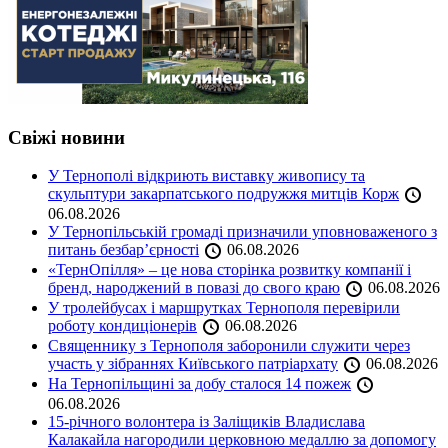
Свіжі новини
У Тернополі відкриють виставку живопису та
скульптури закарпатського подружжя митців Корж
06.08.2026
У Тернопільській громаді призначили уповноваженого з
питань безбар’єрності
06.08.2026
«ТернОпілля» – це нова сторінка розвитку компанії і
бренд, народжений в повазі до свого краю
06.08.2026
У тролейбусах і маршрутках Тернополя перевірили
роботу кондиціонерів
06.08.2026
Священнику з Тернополя заборонили служити через
участь у зібраннях Київського патріархату
06.08.2026
На Тернопільщині за добу сталося 14 пожеж
06.08.2026
15-річного волонтера із Заліщиків Владислава
Калакайла нагородили церковною медаллю за допомогу