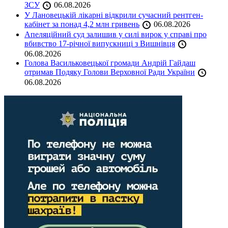
ЗСУ
06.08.2026
У Лановецькій лікарні відкрили сучасний рентген-
кабінет за понад 4,2 млн гривень
06.08.2026
Апеляційний суд залишив у силі вирок у справі про
вбивство 17-річної випускниці з Вишнівця
06.08.2026
Голова Васильковецької громади Андрій Гайдаш
отримав Подяку Голови Верховної Ради України
06.08.2026