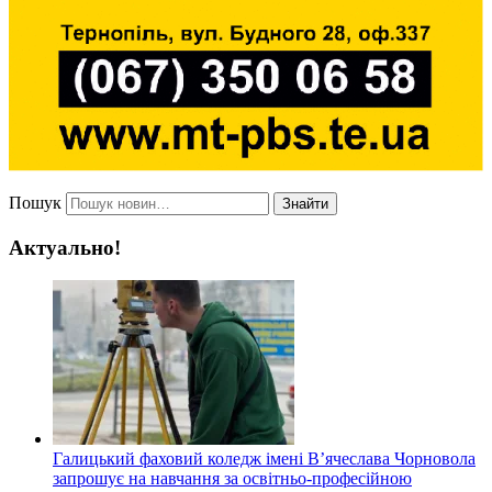
Пошук
Знайти
Актуально!
Галицький фаховий коледж імені В’ячеслава Чорновола
запрошує на навчання за освітньо-професійною