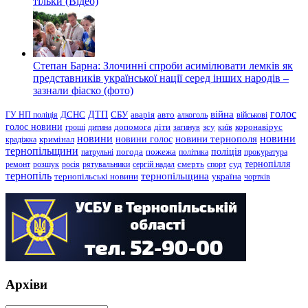
тільки (Відео)
Степан Барна: Злочинні спроби асимілювати лемків як
представників української нації серед інших народів –
зазнали фіаско (фото)
голос
війна
ДТП
ГУ НП поліція
ДСНС
СБУ
аварія
авто
алкоголь
військові
голос новини
зсу
гроші
дитина
допомога
діти
загинув
київ
коронавірус
новини
новини тернополя
новини
новини голос
кримінал
крадіжка
тернопільщини
поліція
патрульні
погода
пожежа
політика
прокуратура
тернопілля
суд
ремонт
розшук
росія
рятувальники
сергій надал
смерть
спорт
тернопіль
тернопільщина
україна
тернопільські новини
чортків
Архіви