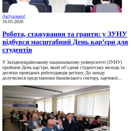
Актуально!
16.05.2026
Робота, стажування та гранти: у ЗУНУ
відбувся масштабний День кар’єри для
студентів
У Західноукраїнському національному університеті (ЗУНУ)
пройшов День кар’єри, який об’єднав студентську молодь та
десятки провідних роботодавців регіону. До заходу
долучилися представники банківського сектору, харчової…