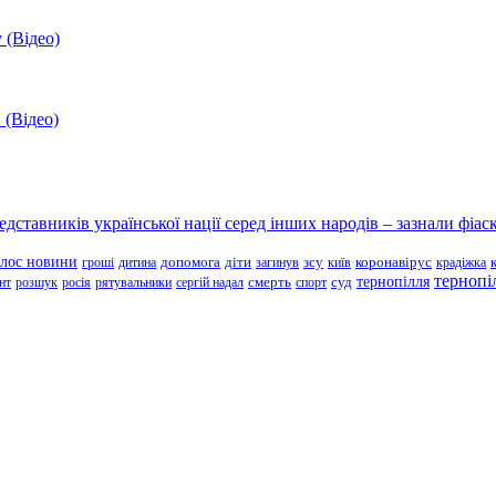
 (Відео)
 (Відео)
ставників української нації серед інших народів – зазнали фіаск
олос новини
зсу
гроші
дитина
допомога
діти
загинув
київ
коронавірус
крадіжка
тернопі
тернопілля
суд
нт
розшук
росія
рятувальники
сергій надал
смерть
спорт