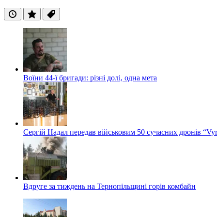
Останні
Популярні
Теги
Воїни 44-ї бригади: різні долі, одна мета
Сергій Надал передав військовим 50 сучасних дронів “Vyr
Вдруге за тиждень на Тернопільщині горів комбайн