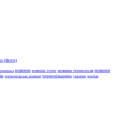
о (фото)
новини
новини тернополя
новини
новини голос
кримінал
ль
тернопільщина
україна
тернопільські новини
чортків