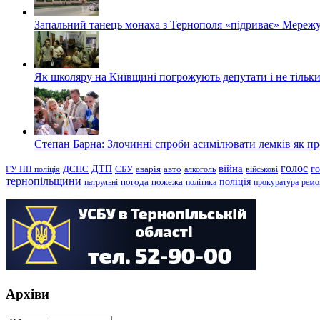
Запальний танець монаха з Тернополя «підриває» Мережу
Як школяру на Київщині погрожують депутати і не тільки
Степан Барна: Злочинні спроби асимілювати лемків як пред
голос
війна
г
ДТП
ГУ НП поліція
ДСНС
СБУ
аварія
авто
алкоголь
військові
тернопільщини
поліція
патрульні
погода
пожежа
політика
прокуратура
ремо
Архіви