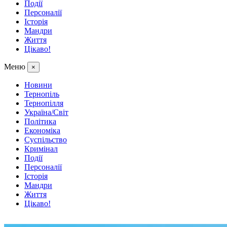
Події
Персоналії
Історія
Мандри
Життя
Цікаво!
Меню
×
Новини
Тернопіль
Тернопілля
Україна/Світ
Політика
Економіка
Суспільство
Кримінал
Події
Персоналії
Історія
Мандри
Життя
Цікаво!