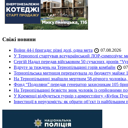
Свіжі новини
Воїни 44-ї бригади: різні долі, одна мета
07.08.2026
У Тернополі стартував всеукраїнський ЛОР-симпозіум: ме
Сергій Надал передав військовим 50 сучасних дронів “Vyr
Вдруге за тиждень на Тернопільщині горів комбайн
07
Тернопільська митниця перерахувала до бюджету майже 1
На Тернопільщині знайшли мертвим 58-річного чоловіка, 
Фонд “Подоляни” передав генератор захисникам 105 бри
На Тернопільщині безвісти зник чоловік із серйозними 
У Кременці відбудеться турнір з армрестлінгу «Кубок Пу
Інвестиції в нерухомість: як обрати об’єкт із найбільшим