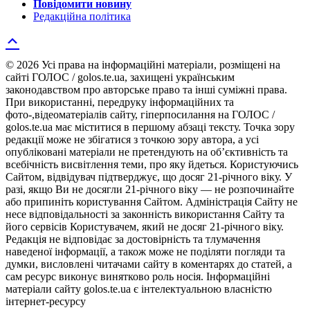
Повідомити новину
Редакційна політика
© 2026 Усі права на інформаційні матеріали, розміщені на
сайті ГОЛОС / golos.te.ua, захищені українським
законодавством про авторське право та інші суміжні права.
При використанні, передруку інформаційних та
фото-,відеоматеріалів сайту, гіперпосилання на ГОЛОС /
golos.te.ua має міститися в першому абзаці тексту. Точка зору
редакції може не збігатися з точкою зору автора, а усі
опубліковані матеріали не претендують на об’єктивність та
всебічність висвітлення теми, про яку йдеться. Користуючись
Сайтом, відвідувач підтверджує, що досяг 21-річного віку. У
разі, якщо Ви не досягли 21-річного віку — не розпочинайте
або припиніть користування Сайтом. Адміністрація Сайту не
несе відповідальності за законність використання Сайту та
його сервісів Користувачем, який не досяг 21-річного віку.
Редакція не відповідає за достовірність та тлумачення
наведеної інформації, а також може не поділяти погляди та
думки, висловлені читачами сайту в коментарях до статей, а
сам ресурс виконує винятково роль носія. Інформаційні
матеріали сайту golos.te.ua є інтелектуальною власністю
інтернет-ресурсу