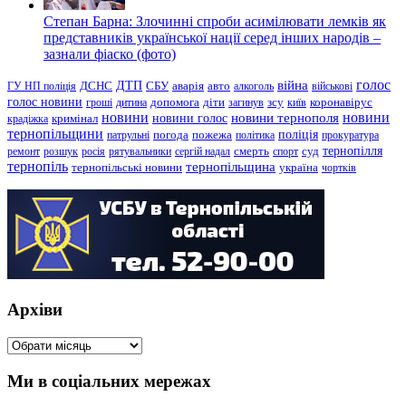
Степан Барна: Злочинні спроби асимілювати лемків як
представників української нації серед інших народів –
зазнали фіаско (фото)
голос
війна
ДТП
ГУ НП поліція
ДСНС
СБУ
аварія
авто
алкоголь
військові
голос новини
зсу
гроші
дитина
допомога
діти
загинув
київ
коронавірус
новини
новини тернополя
новини
новини голос
кримінал
крадіжка
тернопільщини
поліція
патрульні
погода
пожежа
політика
прокуратура
тернопілля
суд
ремонт
розшук
росія
рятувальники
сергій надал
смерть
спорт
тернопіль
тернопільщина
україна
тернопільські новини
чортків
Архіви
Архіви
Ми в соціальних мережах