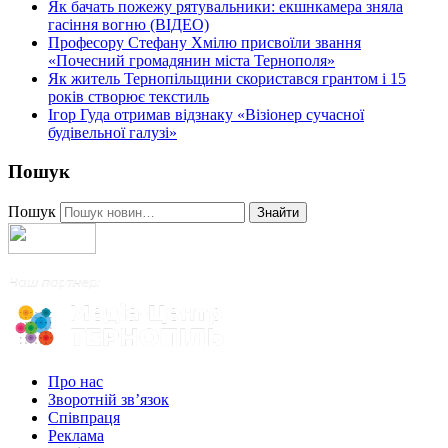
Як бачать пожежу рятувальники: екшнкамера зняла
гасіння вогню (ВІДЕО)
Професору Стефану Хмілю присвоїли звання
«Почесний громадянин міста Тернополя»
Як житель Тернопільщини скористався грантом і 15
років створює текстиль
Ігор Гуда отримав відзнаку «Візіонер сучасної
будівельної галузі»
Пошук
Пошук
Знайти
Про нас
Зворотній зв’язок
Співпраця
Реклама