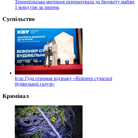
Тернопільська митниця перерахувала до бюджету майже
1 млрд грн за липень
Суспільство
Ігор Гуда отримав відзнаку «Візіонер сучасної
будівельної галузі»
Кримінал