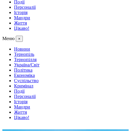
Події
Персоналії
Історія
Мандри
Життя
Цікаво!
Меню
×
Новини
Тернопіль
Тернопілля
Україна/Світ
Політика
Економіка
Суспільство
Кримінал
Події
Персоналії
Історія
Мандри
Життя
Цікаво!