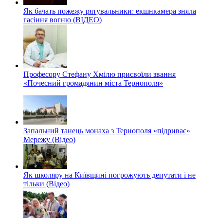
Як бачать пожежу рятувальники: екшнкамера зняла
гасіння вогню (ВІДЕО)
Професору Стефану Хмілю присвоїли звання
«Почесний громадянин міста Тернополя»
Запальний танець монаха з Тернополя «підриває»
Мережу (Відео)
Як школяру на Київщині погрожують депутати і не
тільки (Відео)