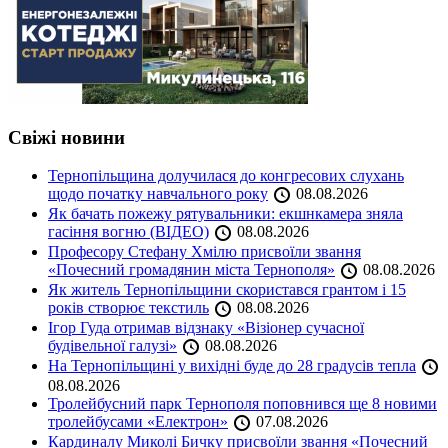
Свіжі новини
Тернопільщина долучилася до конгресових слухань
щодо початку навчального року
08.08.2026
Як бачать пожежу рятувальники: екшнкамера зняла
гасіння вогню (ВІДЕО)
08.08.2026
Професору Стефану Хмілю присвоїли звання
«Почесний громадянин міста Тернополя»
08.08.2026
Як житель Тернопільщини скористався грантом і 15
років створює текстиль
08.08.2026
Ігор Гуда отримав відзнаку «Візіонер сучасної
будівельної галузі»
08.08.2026
На Тернопільщині у вихідні буде до 28 градусів тепла
08.08.2026
Тролейбусний парк Тернополя поповнився ще 8 новими
тролейбусами «Електрон»
07.08.2026
Кардиналу Миколі Бичку присвоїли звання «Почесний