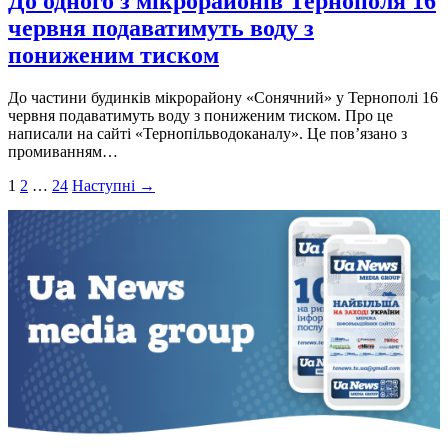
До одного з мікрорайонів Тернополя 16
червня подаватимуть воду з
пониженим тиском
До частини будинків мікрорайону «Сонячний» у Тернополі 16
червня подаватимуть воду з пониженим тиском. Про це
написали на сайті «Тернопільводоканалу». Це пов’язано з
промиванням…
Пагінація
1
2
…
24
Наступні →
записів