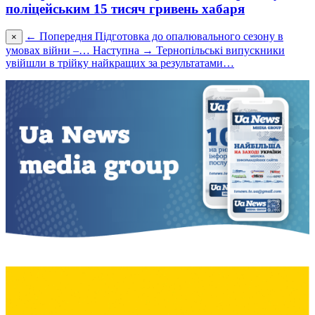
поліцейським 15 тисяч гривень хабаря
← Попередня
Підготовка до опалювального сезону в
×
умовах війни –…
Наступна →
Тернопільські випускники
увійшли в трійку найкращих за результатами…