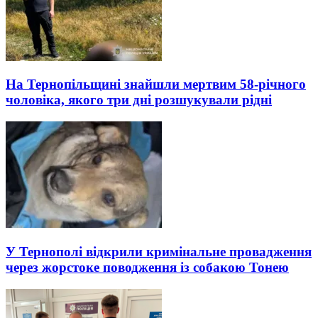
На Тернопільщині знайшли мертвим 58-річного
чоловіка, якого три дні розшукували рідні
У Тернополі відкрили кримінальне провадження
через жорстоке поводження із собакою Тонею