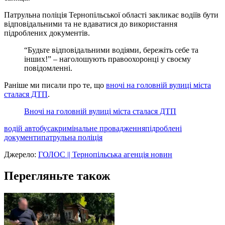
Патрульна поліція Тернопільської області закликає водіїв бути
відповідальними та не вдаватися до використання
підроблених документів.
“Будьте відповідальними водіями, бережіть себе та
інших!” – наголошують правоохоронці у своєму
повідомленні.
Раніше ми писали про те, що
вночі на головній вулиці міста
сталася ДТП
.
Вночі на головній вулиці міста сталася ДТП
водій автобуса
кримiнальне провадження
підроблені
документи
патрульна поліція
Джерело:
ГОЛОС || Тернопільська агенція новин
Перегляньте також