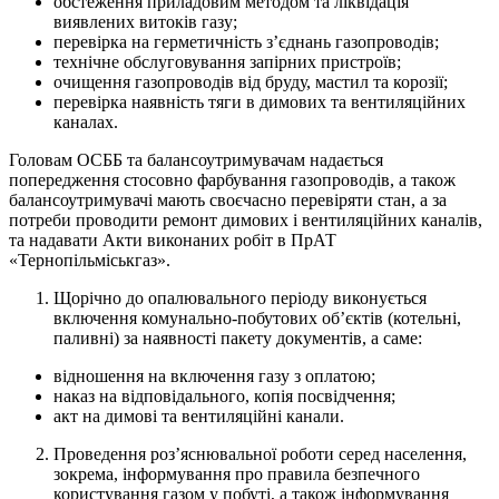
обстеження приладовим методом та ліквідація
виявлених витоків газу;
перевірка на герметичність з’єднань газопроводів;
технічне обслуговування запірних пристроїв;
очищення газопроводів від бруду, мастил та корозії;
перевірка наявність тяги в димових та вентиляційних
каналах.
Головам ОСББ та балансоутримувачам надається
попередження стосовно фарбування газопроводів, а також
балансоутримувачі мають своєчасно перевіряти стан, а за
потреби проводити ремонт димових і вентиляційних каналів,
та надавати Акти виконаних робіт в ПрАТ
«Тернопільміськгаз».
Щорічно до опалювального періоду виконується
включення комунально-побутових об’єктів (котельні,
паливні) за наявності пакету документів, а саме:
відношення на включення газу з оплатою;
наказ на відповідального, копія посвідчення;
акт на димові та вентиляційні канали.
Проведення роз’яснювальної роботи серед населення,
зокрема, інформування про правила безпечного
користування газом у побуті, а також інформування