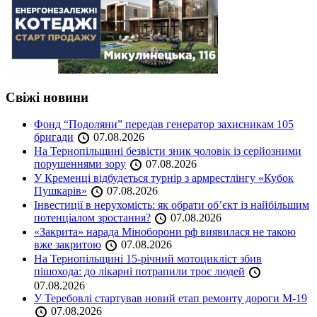
Свіжі новини
Фонд “Подоляни” передав генератор захисникам 105
бригади
07.08.2026
На Тернопільщині безвісти зник чоловік із серйозними
порушеннями зору
07.08.2026
У Кременці відбудеться турнір з армрестлінгу «Кубок
Пушкарів»
07.08.2026
Інвестиції в нерухомість: як обрати об’єкт із найбільшим
потенціалом зростання?
07.08.2026
«Закрита» нарада Міноборони рф виявилася не такою
вже закритою
07.08.2026
На Тернопільщині 15-річний мотоцикліст збив
пішохода: до лікарні потрапили троє людей
07.08.2026
У Теребовлі стартував новий етап ремонту дороги М-19
07.08.2026