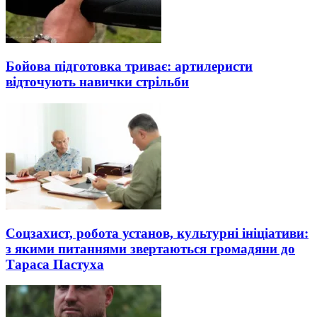
Бойова підготовка триває: артилеристи
відточують навички стрільби
Соцзахист, робота установ, культурні ініціативи:
з якими питаннями звертаються громадяни до
Тараса Пастуха