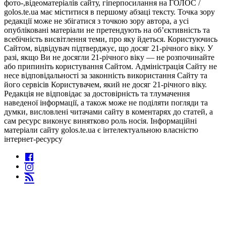
фото-,відеоматеріалів сайту, гіперпосилання на ГОЛОС /
golos.te.ua має міститися в першому абзаці тексту. Точка зору
редакції може не збігатися з точкою зору автора, а усі
опубліковані матеріали не претендують на об’єктивність та
всебічність висвітлення теми, про яку йдеться. Користуючись
Сайтом, відвідувач підтверджує, що досяг 21-річного віку. У
разі, якщо Ви не досягли 21-річного віку — не розпочинайте
або припиніть користування Сайтом. Адміністрація Сайту не
несе відповідальності за законність використання Сайту та
його сервісів Користувачем, який не досяг 21-річного віку.
Редакція не відповідає за достовірність та тлумачення
наведеної інформації, а також може не поділяти погляди та
думки, висловлені читачами сайту в коментарях до статей, а
сам ресурс виконує винятково роль носія. Інформаційні
матеріали сайту golos.te.ua є інтелектуальною власністю
інтернет-ресурсу