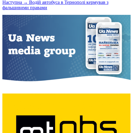
Наступна →
Водій автобуса в Тернополі кермував з
фальшивими правами