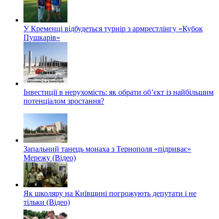
У Кременці відбудеться турнір з армрестлінгу «Кубок
Пушкарів»
Інвестиції в нерухомість: як обрати об’єкт із найбільшим
потенціалом зростання?
Запальний танець монаха з Тернополя «підриває»
Мережу (Відео)
Як школяру на Київщині погрожують депутати і не
тільки (Відео)