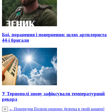
Бої, поранення і повернення: шлях артилериста
44-ї бригади
У Тернополі знову зафіксували температурний
рекорд
← Попередня
Поліція охорони: безпека в твоїй кишені!
×