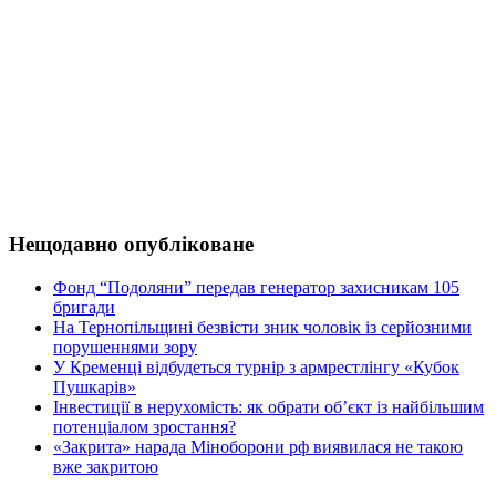
Нещодавно опубліковане
Фонд “Подоляни” передав генератор захисникам 105
бригади
На Тернопільщині безвісти зник чоловік із серйозними
порушеннями зору
У Кременці відбудеться турнір з армрестлінгу «Кубок
Пушкарів»
Інвестиції в нерухомість: як обрати об’єкт із найбільшим
потенціалом зростання?
«Закрита» нарада Міноборони рф виявилася не такою
вже закритою