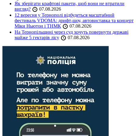
Як зберігати крафтові пакети, щоб вони не втратили
вигляд?
07.08.2026
12 вересня у Тернополі відбудеться масштабний
фестиваль VDOMA: дрифт-шоу, автовиставка та концерт
Міки Ньютон і ТНМК
07.08.2026
На Тернопільщині через суд хочуть повернути державі
майже 5 гектарів лісу
07.08.2026