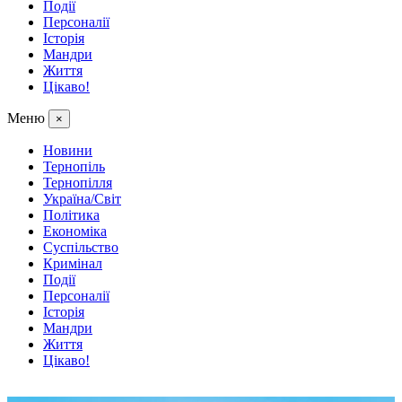
Події
Персоналії
Історія
Мандри
Життя
Цікаво!
Меню
×
Новини
Тернопіль
Тернопілля
Україна/Світ
Політика
Економіка
Суспільство
Кримінал
Події
Персоналії
Історія
Мандри
Життя
Цікаво!