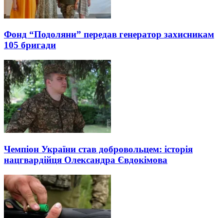
Фонд “Подоляни” передав генератор захисникам
105 бригади
Чемпіон України став добровольцем: історія
нацгвардійця Олександра Євдокімова