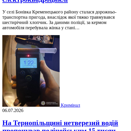
У селі Бонівка Кременецького району сталася дорожньо-
транспортна пригода, внаслідок якої тяжко травмувався
шестирічний хлопчик. За даними поліції, за кермом
автомобіля перебувала жінка у стані…
Кримінал
06.07.2026
На Тернопільщині нетверезий водій
пропонував поліцейським 15 тисяч