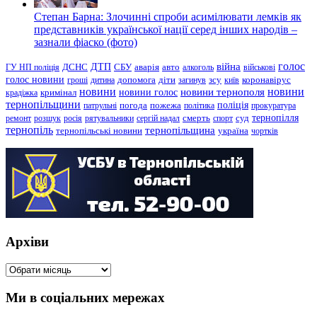
Степан Барна: Злочинні спроби асимілювати лемків як
представників української нації серед інших народів –
зазнали фіаско (фото)
голос
війна
ДТП
ГУ НП поліція
ДСНС
СБУ
аварія
авто
алкоголь
військові
голос новини
зсу
гроші
дитина
допомога
діти
загинув
київ
коронавірус
новини
новини тернополя
новини
новини голос
кримінал
крадіжка
тернопільщини
поліція
патрульні
погода
пожежа
політика
прокуратура
тернопілля
суд
ремонт
розшук
росія
рятувальники
сергій надал
смерть
спорт
тернопіль
тернопільщина
україна
тернопільські новини
чортків
Архіви
Архіви
Ми в соціальних мережах