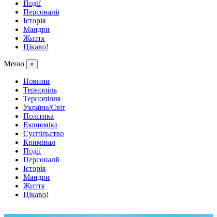
Події
Персоналії
Історія
Мандри
Життя
Цікаво!
Меню
×
Новини
Тернопіль
Тернопілля
Україна/Світ
Політика
Економіка
Суспільство
Кримінал
Події
Персоналії
Історія
Мандри
Життя
Цікаво!