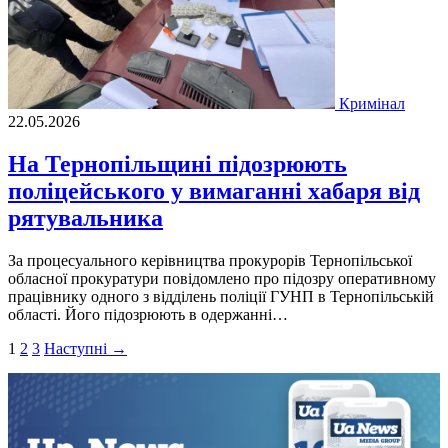
Кримінал
22.05.2026
На Тернопільщині підозрюють
поліцейського у вимаганні хабаря від
рятувальника
За процесуального керівництва прокурорів Тернопільської
обласної прокуратури повідомлено про підозру оперативному
працівнику одного з відділень поліції ГУНП в Тернопільській
області. Його підозрюють в одержанні…
Пагінація
1
2
3
Наступні →
записів