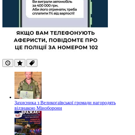
Останні
Популярні
Теги
Захисника з Великогаївської громади нагородять
відзнакою Міноборони