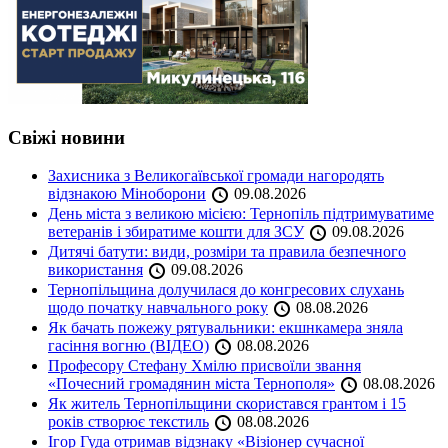
Свіжі новини
Захисника з Великогаївської громади нагородять
відзнакою Міноборони
09.08.2026
День міста з великою місією: Тернопіль підтримуватиме
ветеранів і збиратиме кошти для ЗСУ
09.08.2026
Дитячі батути: види, розміри та правила безпечного
використання
09.08.2026
Тернопільщина долучилася до конгресових слухань
щодо початку навчального року
08.08.2026
Як бачать пожежу рятувальники: екшнкамера зняла
гасіння вогню (ВІДЕО)
08.08.2026
Професору Стефану Хмілю присвоїли звання
«Почесний громадянин міста Тернополя»
08.08.2026
Як житель Тернопільщини скористався грантом і 15
років створює текстиль
08.08.2026
Ігор Гуда отримав відзнаку «Візіонер сучасної