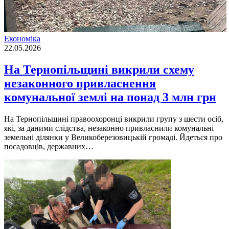
Економіка
22.05.2026
На Тернопільщині викрили схему
незаконного привласнення
комунальної землі на понад 3 млн грн
На Тернопільщині правоохоронці викрили групу з шести осіб,
які, за даними слідства, незаконно привласнили комунальні
земельні ділянки у Великоберезовицькій громаді. Йдеться про
посадовців, державних…