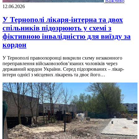
Важливо
12.06.2026
У Тернополі лікаря-інтерна та двох
спільників підозрюють у схемі з
фіктивною інвалідністю для виїзду за
кордон
У Тернополі правоохоронці викрили схему незаконного
переправлення військовозобов’язаних чоловіків через
державний кордон України. Серед підозрюваних – лікар-
інтерн однієї з місцевих лікарень та двоє його…