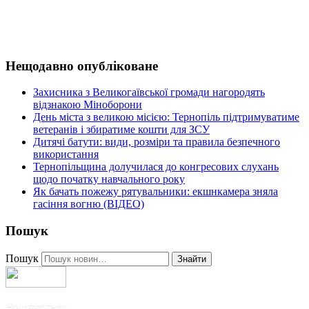
Нещодавно опубліковане
Захисника з Великогаївської громади нагородять
відзнакою Міноборони
День міста з великою місією: Тернопіль підтримуватиме
ветеранів і збиратиме кошти для ЗСУ
Дитячі батути: види, розміри та правила безпечного
використання
Тернопільщина долучилася до конгресових слухань
щодо початку навчального року
Як бачать пожежу рятувальники: екшнкамера зняла
гасіння вогню (ВІДЕО)
Пошук
Пошук
Знайти