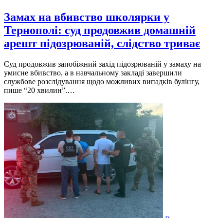
Замах на вбивство школярки у
Тернополі: суд продовжив домашній
арешт підозрюваній, слідство триває
Суд продовжив запобіжний захід підозрюваній у замаху на
умисне вбивство, а в навчальному закладі завершили
службове розслідування щодо можливих випадків булінгу,
пише “20 хвилин”.…