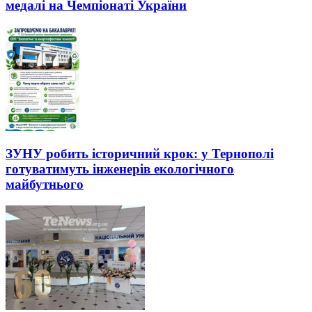
медалі на Чемпіонаті України
ЗУНУ робить історичний крок: у Тернополі
готуватимуть інженерів екологічного
майбутнього