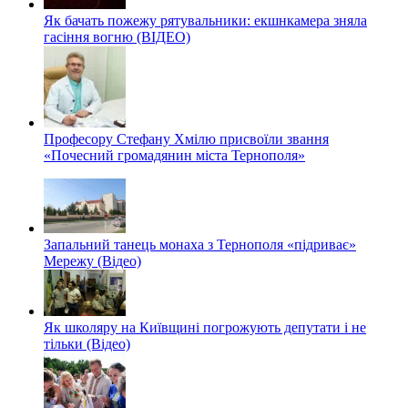
Як бачать пожежу рятувальники: екшнкамера зняла
гасіння вогню (ВІДЕО)
Професору Стефану Хмілю присвоїли звання
«Почесний громадянин міста Тернополя»
Запальний танець монаха з Тернополя «підриває»
Мережу (Відео)
Як школяру на Київщині погрожують депутати і не
тільки (Відео)