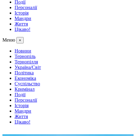
Події
Персоналії
Історія
Мандри
Життя
Цікаво!
Меню
×
Новини
Тернопіль
Тернопілля
Україна/Світ
Політика
Економіка
Суспільство
Кримінал
Події
Персоналії
Історія
Мандри
Життя
Цікаво!