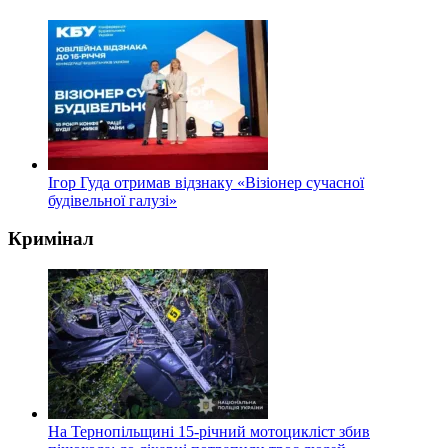
Ігор Гуда отримав відзнаку «Візіонер сучасної
будівельної галузі»
Кримінал
На Тернопільщині 15-річний мотоцикліст збив