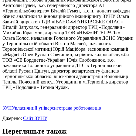
Анатолій Гулей, в.о. генерального директора AT
«Тернопільобленерго» Віталій Гумен, к.е.н., доцент кафедри
бізнес-аналітики та інноваційного інжинірингу ЗУНУ Ольга
Завитій, директор ТДВ «ІВАНО-ФРАНКІВСЬКЕ OПAC»
Віталій Запухляк, генеральний директор ТРЦ «Подоляни»
Михайло Ібрагімов, директор ТОВ «НВФ«ІНТЕГРАЛ»»
Ольга Колос, начальник Головного Управління ДСНС України
у Тернопільській області Віктор Маслей, начальник
Тернопільської митниці Юрій Мацібора, засновник компанії
«MagneticOne» Руслан Савчишин, керівник кадрової служби
ТОВ «СЕ Борднетце-Україна» Юлія Слободянюк, в.о.
начальника Головного управління ДПС в Тернопільській
області Руслан Цвігун, директор департаменту фінансів
Тернопільської обласної військової адміністрації Володимир
Чепіль, Почесний консул Угорщини в м.Тернопіль директор
ТРЦ «Подоляни» Тетяна Чубак.
ЗУНУ
класичний університет
рада роботодавців
Джерело:
Сайт ЗУНУ
Перегляньте також