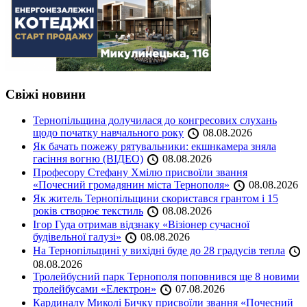
Свіжі новини
Тернопільщина долучилася до конгресових слухань
щодо початку навчального року
08.08.2026
Як бачать пожежу рятувальники: екшнкамера зняла
гасіння вогню (ВІДЕО)
08.08.2026
Професору Стефану Хмілю присвоїли звання
«Почесний громадянин міста Тернополя»
08.08.2026
Як житель Тернопільщини скористався грантом і 15
років створює текстиль
08.08.2026
Ігор Гуда отримав відзнаку «Візіонер сучасної
будівельної галузі»
08.08.2026
На Тернопільщині у вихідні буде до 28 градусів тепла
08.08.2026
Тролейбусний парк Тернополя поповнився ще 8 новими
тролейбусами «Електрон»
07.08.2026
Кардиналу Миколі Бичку присвоїли звання «Почесний