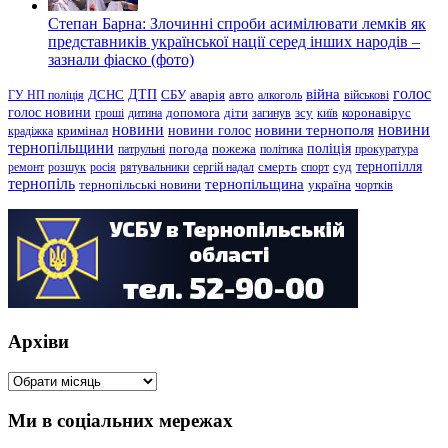
Степан Барна: Злочинні спроби асимілювати лемків як
представників української нації серед інших народів –
зазнали фіаско (фото)
голос
війна
ДТП
ГУ НП поліція
ДСНС
СБУ
аварія
авто
алкоголь
військові
голос новини
зсу
гроші
дитина
допомога
діти
загинув
київ
коронавірус
новини
новини тернополя
новини
новини голос
кримінал
крадіжка
тернопільщини
поліція
патрульні
погода
пожежа
політика
прокуратура
тернопілля
суд
ремонт
розшук
росія
рятувальники
сергій надал
смерть
спорт
тернопіль
тернопільщина
україна
тернопільські новини
чортків
Архіви
Архіви
Ми в соціальних мережах