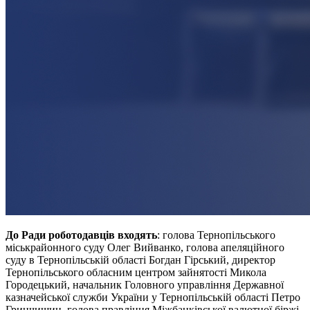
До Ради роботодавців входять
: голова Тернопільського
міськрайонного суду Олег Вийванко, голова апеляційного
суду в Тернопільській області Богдан Гірський, директор
Тернопільського обласним центром зайнятості Микола
Городецький, начальник Головного управління Державної
казначейської служби України у Тернопільській області Петро
Гринчишин, голова правління Міжбанківської валютної біржі