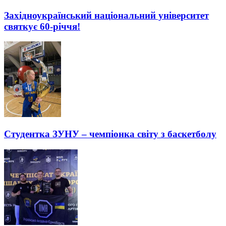
Західноукраїнський національний університет
святкує 60-річчя!
Студентка ЗУНУ – чемпіонка світу з баскетболу