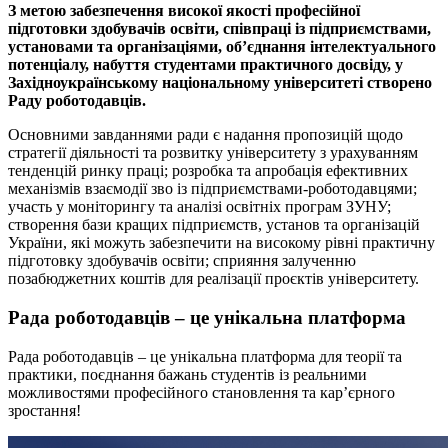
З метою забезпечення високої якості професійної
підготовки здобувачів освіти, співпраці із підприємствами,
установами та організаціями, об’єднання інтелектуального
потенціалу, набуття студентами практичного досвіду, у
Західноукраїнському національному університеті створено
Раду роботодавців.
Основними завданнями ради є надання пропозицій щодо
стратегії діяльності та розвитку університету з урахуванням
тенденцій ринку праці; розробка та апробація ефективних
механізмів взаємодії зво із підприємствами-роботодавцями;
участь у моніторингу та аналізі освітніх програм ЗУНУ;
створення бази кращих підприємств, установ та організацій
України, які можуть забезпечити на високому рівні практичну
підготовку здобувачів освіти; сприяння залученню
позабюджетних коштів для реалізації проєктів університету.
Рада роботодавців – це унікальна платформа
Рада роботодавців – це унікальна платформа для теорії та
практики, поєднання бажань студентів із реальними
можливостями професійного становлення та кар’єрного
зростання!