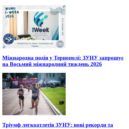
Міжнародна подія у Тернополі: ЗУНУ запрошує
на Восьмий міжнародний тиждень 2026
Тріумф легкоатлетів ЗУНУ: нові рекорди та