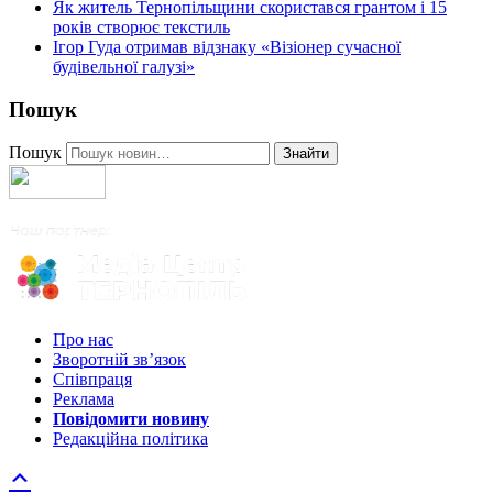
Як житель Тернопільщини скористався грантом і 15
років створює текстиль
Ігор Гуда отримав відзнаку «Візіонер сучасної
будівельної галузі»
Пошук
Пошук
Знайти
Про нас
Зворотній зв’язок
Співпраця
Реклама
Повідомити новину
Редакційна політика