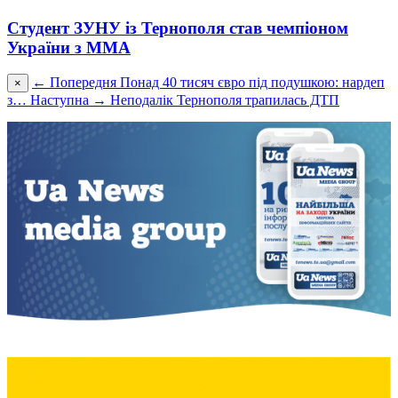
Студент ЗУНУ із Тернополя став чемпіоном
України з ММА
← Попередня
Понад 40 тисяч євро під подушкою: нардеп
×
з…
Наступна →
Неподалік Тернополя трапилась ДТП