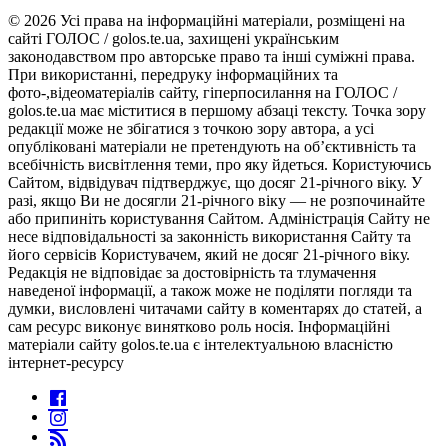
© 2026 Усі права на інформаційні матеріали, розміщені на
сайті ГОЛОС / golos.te.ua, захищені українським
законодавством про авторське право та інші суміжні права.
При використанні, передруку інформаційних та
фото-,відеоматеріалів сайту, гіперпосилання на ГОЛОС /
golos.te.ua має міститися в першому абзаці тексту. Точка зору
редакції може не збігатися з точкою зору автора, а усі
опубліковані матеріали не претендують на об’єктивність та
всебічність висвітлення теми, про яку йдеться. Користуючись
Сайтом, відвідувач підтверджує, що досяг 21-річного віку. У
разі, якщо Ви не досягли 21-річного віку — не розпочинайте
або припиніть користування Сайтом. Адміністрація Сайту не
несе відповідальності за законність використання Сайту та
його сервісів Користувачем, який не досяг 21-річного віку.
Редакція не відповідає за достовірність та тлумачення
наведеної інформації, а також може не поділяти погляди та
думки, висловлені читачами сайту в коментарях до статей, а
сам ресурс виконує винятково роль носія. Інформаційні
матеріали сайту golos.te.ua є інтелектуальною власністю
інтернет-ресурсу