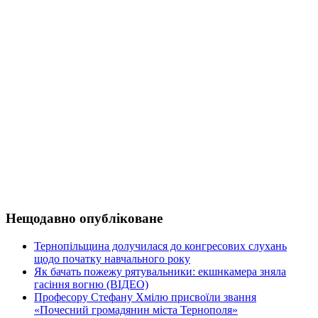
Нещодавно опубліковане
Тернопільщина долучилася до конгресових слухань
щодо початку навчального року
Як бачать пожежу рятувальники: екшнкамера зняла
гасіння вогню (ВІДЕО)
Професору Стефану Хмілю присвоїли звання
«Почесний громадянин міста Тернополя»