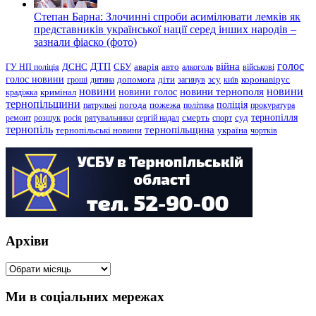
Степан Барна: Злочинні спроби асимілювати лемків як
представників української нації серед інших народів –
зазнали фіаско (фото)
голос
війна
ДТП
ГУ НП поліція
ДСНС
СБУ
аварія
авто
алкоголь
військові
голос новини
зсу
гроші
дитина
допомога
діти
загинув
київ
коронавірус
новини
новини тернополя
новини
новини голос
кримінал
крадіжка
тернопільщини
поліція
патрульні
погода
пожежа
політика
прокуратура
тернопілля
суд
ремонт
розшук
росія
рятувальники
сергій надал
смерть
спорт
тернопіль
тернопільщина
україна
тернопільські новини
чортків
Архіви
Архіви
Ми в соціальних мережах