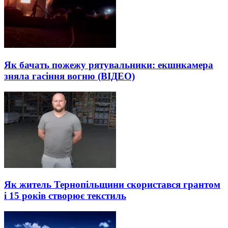
Як бачать пожежу рятувальники: екшнкамера
зняла гасіння вогню (ВІДЕО)
Як житель Тернопільщини скористався грантом
і 15 років створює текстиль