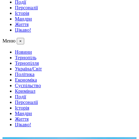
Події
Персоналії
Історія
Мандри
Життя
Цікаво!
Меню
×
Новини
Тернопіль
Тернопілля
Україна/Світ
Політика
Економіка
Суспільство
Кримінал
Події
Персоналії
Історія
Мандри
Життя
Цікаво!