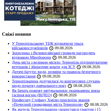
Свіжі новини
У Тернопільському ТЦК відзначили трьох
військовослужбовців
09.08.2026
Захисника з Великогаївської громади нагородять
відзнакою Міноборони
09.08.2026
День міста з великою місією: Тернопіль підтримуватиме
ветеранів і збиратиме кошти для ЗСУ
09.08.2026
Дитячі батути: види, розміри та правила безпечного
використання
09.08.2026
Тернопільщина долучилася до конгресових слухань
щодо початку навчального року
08.08.2026
Як бачать пожежу рятувальники: екшнкамера зняла
гасіння вогню (ВІДЕО)
08.08.2026
Професору Стефану Хмілю присвоїли звання
«Почесний громадянин міста Тернополя»
08.08.2026
Як житель Тернопільщини скористався грантом і 15