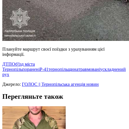
Плануйте маршрут своєї поїздки з урахуванням цієї
інформації.
ДТП
Об'їзд міста
Тернопіль
поранені
Р-41
тернопільщина
травмовані
ускладнений
рух
Джерело:
ГОЛОС || Тернопільська агенція новин
Перегляньте також