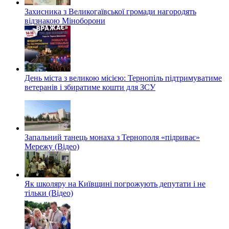
Захисника з Великогаївської громади нагородять
відзнакою Міноборони
День міста з великою місією: Тернопіль підтримуватиме
ветеранів і збиратиме кошти для ЗСУ
Запальний танець монаха з Тернополя «підриває»
Мережу (Відео)
Як школяру на Київщині погрожують депутати і не
тільки (Відео)