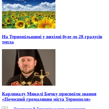
На Тернопільщині у вихідні буде до 28 градусів
тепла
Кардиналу Миколі Бичку присвоїли звання
«Почесний громадянин міста Тернополя»
← Попередня
В Тернопільському класичному