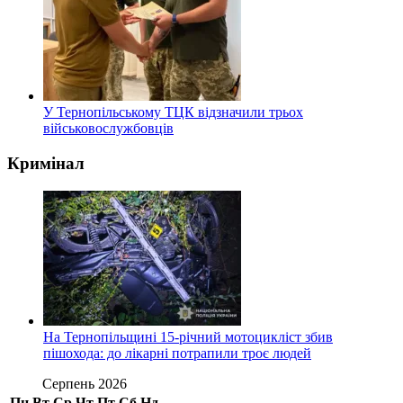
У Тернопільському ТЦК відзначили трьох
військовослужбовців
Кримінал
На Тернопільщині 15-річний мотоцикліст збив
пішохода: до лікарні потрапили троє людей
Серпень 2026
Пн
Вт
Ср
Чт
Пт
Сб
Нд