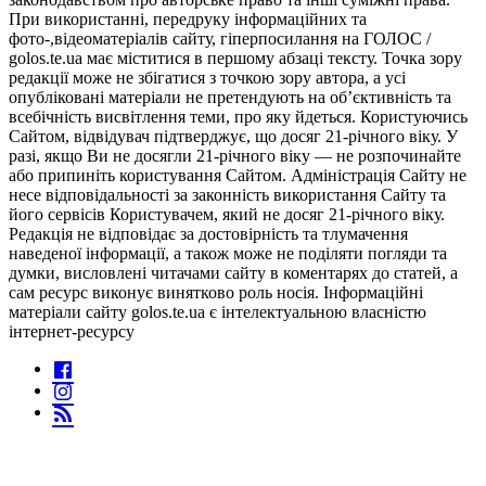
При використанні, передруку інформаційних та
фото-,відеоматеріалів сайту, гіперпосилання на ГОЛОС /
golos.te.ua має міститися в першому абзаці тексту. Точка зору
редакції може не збігатися з точкою зору автора, а усі
опубліковані матеріали не претендують на об’єктивність та
всебічність висвітлення теми, про яку йдеться. Користуючись
Сайтом, відвідувач підтверджує, що досяг 21-річного віку. У
разі, якщо Ви не досягли 21-річного віку — не розпочинайте
або припиніть користування Сайтом. Адміністрація Сайту не
несе відповідальності за законність використання Сайту та
його сервісів Користувачем, який не досяг 21-річного віку.
Редакція не відповідає за достовірність та тлумачення
наведеної інформації, а також може не поділяти погляди та
думки, висловлені читачами сайту в коментарях до статей, а
сам ресурс виконує винятково роль носія. Інформаційні
матеріали сайту golos.te.ua є інтелектуальною власністю
інтернет-ресурсу