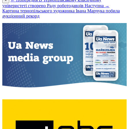
×
універистеті створено Раду роботодавців
Наступна →
Картина тернопільського художника Івана Марчука побила
аукціонний рекорд