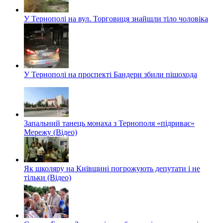
У Тернополі на вул. Торговиця знайшли тіло чоловіка
У Тернополі на проспекті Бандери збили пішохода
Запальний танець монаха з Тернополя «підриває»
Мережу (Відео)
Як школяру на Київщині погрожують депутати і не
тільки (Відео)