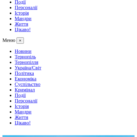
Події
Персоналії
Історія
Мандри
Життя
Цікаво!
Меню
×
Новини
Тернопіль
Тернопілля
Україна/Світ
Політика
Економіка
Суспільство
Кримінал
Події
Персоналії
Історія
Мандри
Життя
Цікаво!