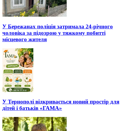
У Бережанах поліція затримала 24-річного
чоловіка за підозрою у тяжкому побитті
місцевого жителя
У Тернополі відкривається новий простір для
дітей і батьків «ГАМА»