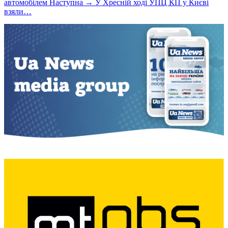
автомобілем
Наступна →
У Хресній ході УПЦ КП у Києві
взяли…