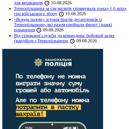
для мешканців
10.08.2026
Тернопільщина за сім місяців спрямувала понад 1,6 млрд
грн військового збору
10.08.2026
«Всюди разом»: історія братів-десантників із
Тернопільщини, які разом пройшли фронт і важкі
поранення
09.08.2026
Від строкової служби до командира: бойовий шлях
гвардійця з Тернопільщини
09.08.2026