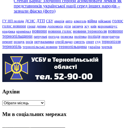
Степан Барна: Злочинні спроби асимілювати лемків як
представників української нації серед інших народів –
зазнали фіаско (фото)
голос
війна
ДТП
ГУ НП поліція
ДСНС
СБУ
аварія
авто
алкоголь
військові
голос новини
зсу
гроші
дитина
допомога
діти
загинув
київ
коронавірус
новини
новини тернополя
новини
новини голос
кримінал
крадіжка
тернопільщини
поліція
патрульні
погода
пожежа
політика
прокуратура
тернопілля
суд
ремонт
розшук
росія
рятувальники
сергій надал
смерть
спорт
тернопіль
тернопільщина
україна
тернопільські новини
чортків
Архіви
Архіви
Ми в соціальних мережах