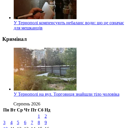
У Тернополі компенсують небаланс води: що це означає
для мешканців
Кримінал
У Тернополі на вул. Торговиця знайшли тіло чоловіка
Серпень 2026
Пн
Вт
Ср
Чт
Пт
Сб
Нд
1
2
3
4
5
6
7
8
9