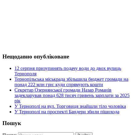
Нещодавно опубліковане
12 серпня призупинять подачу води до двох вулиць
Тернополя
Тернопільська міськрада збільшила бюджет громади на
понад 222 млн грн: куди спрямують кошти
Секретар Озернянської громади Назар Романів
задекларував понад 628 тисяч гривень зарплати за 2025
рік
У Тернополі на вул. Торговиця знайшли тіло чоловіка
У Тернополі на проспекті Бандери збили пішохода
Пошук