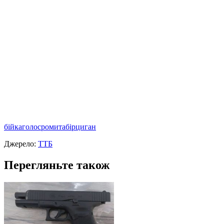
бійка
голос
роми
табір
циган
Джерело:
ТТБ
Перегляньте також