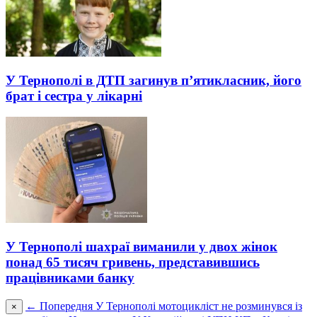
У Тернополі в ДТП загинув п’ятикласник, його
брат і сестра у лікарні
У Тернополі шахраї виманили у двох жінок
понад 65 тисяч гривень, представившись
працівниками банку
← Попередня
У Тернополі мотоцикліст не розминувся із
×