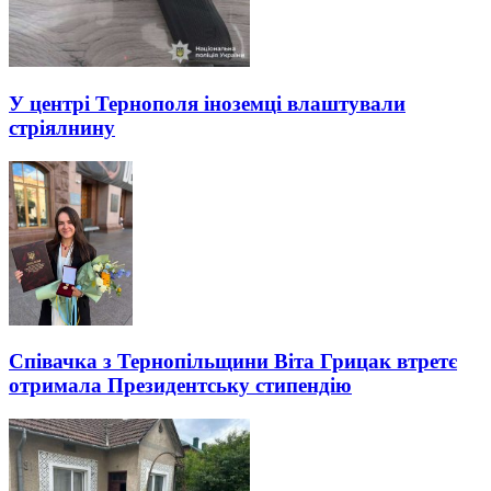
У центрі Тернополя іноземці влаштували
стріялнину
Співачка з Тернопільщини Віта Грицак втретє
отримала Президентську стипендію