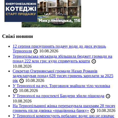
Свіжі новини
12 серпня призупинять подачу води до двох вулиць
Тернополя
10.08.2026
Тернопільська міськрада збільшила бюджет громади на
понад 222 млн грн: куди спрямують кошти
10.08.2026
Секретар Озернянської громади Назар Романів
задекларував понад 628 тисяч гривень зарплати за 2025
рік
10.08.2026
У Тернополі на вул. Торговиця знайшли тіло чоловіка
10.08.2026
У Тернополі на проспекті Бандери збили пішохода
10.08.2026
На Тернопільщині жінка перерахувала шахраям 28 тисяч
гривень після дзвінка «працівника банку»
10.08.2026
У Тернополі компенсують небаланс води: що це означає