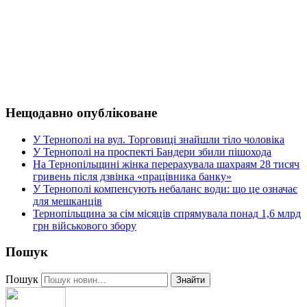
Нещодавно опубліковане
У Тернополі на вул. Торговиці знайшли тіло чоловіка
У Тернополі на проспекті Бандери збили пішохода
На Тернопільщині жінка перерахувала шахраям 28 тисяч
гривень після дзвінка «працівника банку»
У Тернополі компенсують небаланс води: що це означає
для мешканців
Тернопільщина за сім місяців спрямувала понад 1,6 млрд
грн військового збору
Пошук
Пошук
Знайти