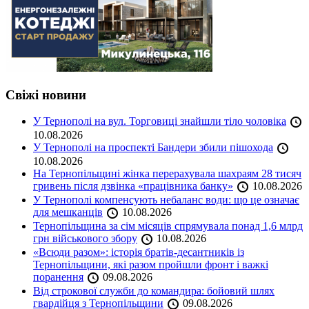
Свіжі новини
У Тернополі на вул. Торговиці знайшли тіло чоловіка
10.08.2026
У Тернополі на проспекті Бандери збили пішохода
10.08.2026
На Тернопільщині жінка перерахувала шахраям 28 тисяч
гривень після дзвінка «працівника банку»
10.08.2026
У Тернополі компенсують небаланс води: що це означає
для мешканців
10.08.2026
Тернопільщина за сім місяців спрямувала понад 1,6 млрд
грн військового збору
10.08.2026
«Всюди разом»: історія братів-десантників із
Тернопільщини, які разом пройшли фронт і важкі
поранення
09.08.2026
Від строкової служби до командира: бойовий шлях
гвардійця з Тернопільщини
09.08.2026