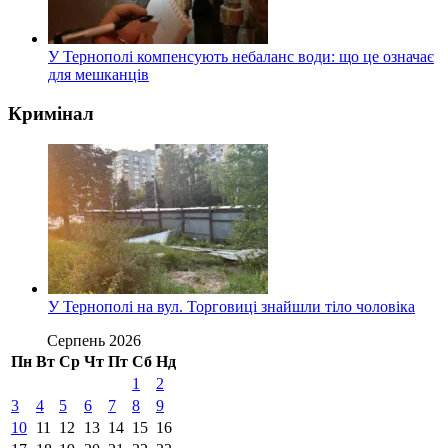
У Тернополі компенсують небаланс води: що це означає
для мешканців
Кримінал
У Тернополі на вул. Торговиці знайшли тіло чоловіка
Серпень 2026
Пн
Вт
Ср
Чт
Пт
Сб
Нд
1
2
3
4
5
6
7
8
9
10
11
12
13
14
15
16