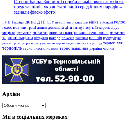
Степан Барна: Злочинні спроби асимілювати лемків як
представників української нації серед інших народів –
зазнали фіаско (фото)
голос
війна
ДТП
ГУ НП поліція
ДСНС
СБУ
аварія
авто
алкоголь
військові
голос новини
зсу
гроші
дитина
допомога
діти
загинув
київ
коронавірус
новини
новини тернополя
новини
новини голос
кримінал
крадіжка
тернопільщини
поліція
патрульні
погода
пожежа
політика
прокуратура
тернопілля
суд
ремонт
розшук
росія
рятувальники
сергій надал
смерть
спорт
тернопіль
тернопільщина
україна
тернопільські новини
чортків
Архіви
Архіви
Ми в соціальних мережах