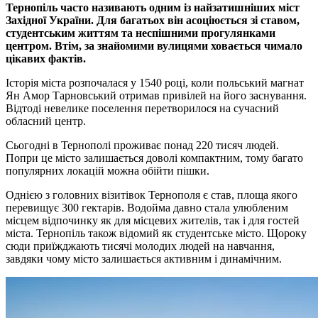
Тернопіль часто називають одним із найзатишніших міст
Західної України. Для багатьох він асоціюється зі ставом,
студентським життям та неспішними прогулянками
центром. Втім, за знайомими вулицями ховається чимало
цікавих фактів.
Історія міста розпочалася у 1540 році, коли польський магнат
Ян Амор Тарновський отримав привілей на його заснування.
Відтоді невелике поселення перетворилося на сучасний
обласний центр.
Сьогодні в Тернополі проживає понад 220 тисяч людей.
Попри це місто залишається доволі компактним, тому багато
популярних локацій можна обійти пішки.
Однією з головних візитівок Тернополя є став, площа якого
перевищує 300 гектарів. Водойма давно стала улюбленим
місцем відпочинку як для місцевих жителів, так і для гостей
міста. Тернопіль також відомий як студентське місто. Щороку
сюди приїжджають тисячі молодих людей на навчання,
завдяки чому місто залишається активним і динамічним.