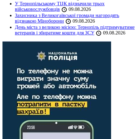
У Тернопільському ТЦК відзначили трьох
військовослужбовців
09.08.2026
Захисника з Великогаївської громади нагородять
відзнакою Міноборони
09.08.2026
День міста з великою місією: Тернопіль підтримуватиме
ветеранів і збиратиме кошти для ЗСУ
09.08.2026