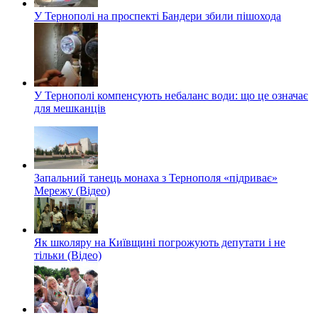
У Тернополі на проспекті Бандери збили пішохода
У Тернополі компенсують небаланс води: що це означає
для мешканців
Запальний танець монаха з Тернополя «підриває»
Мережу (Відео)
Як школяру на Київщині погрожують депутати і не
тільки (Відео)