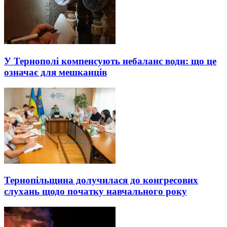
У Тернополі компенсують небаланс води: що це
означає для мешканців
Тернопільщина долучилася до конгресових
слухань щодо початку навчального року