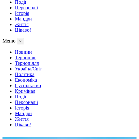
Події
Персоналії
Історія
Мандри
Життя
Цікаво!
Меню
×
Новини
Тернопіль
Тернопілля
Україна/Світ
Політика
Економіка
Суспільство
Кримінал
Події
Персоналії
Історія
Мандри
Життя
Цікаво!