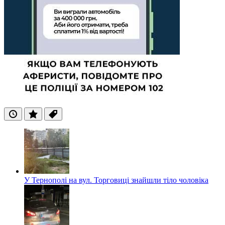
Останні
Популярні
Теги
У Тернополі на вул. Торговиці знайшли тіло чоловіка