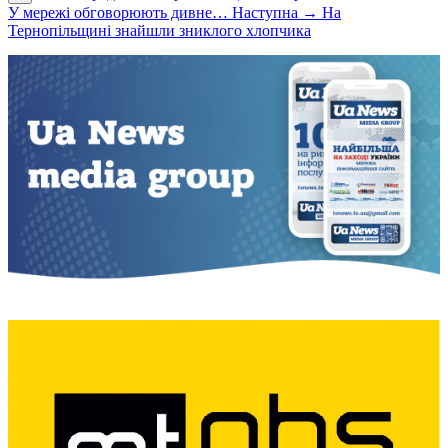
У мережі обговорюють дивне…
Наступна →
На
Тернопільщині знайшли зниклого хлопчика