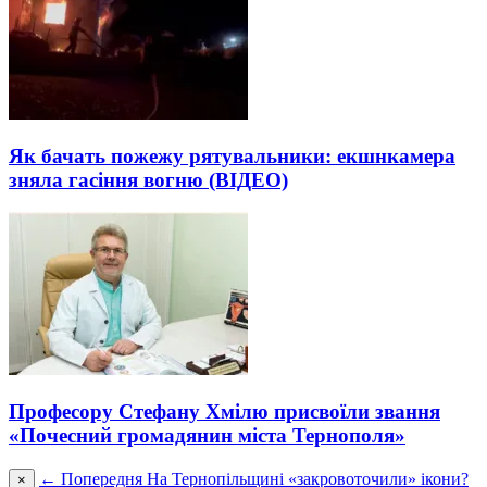
Як бачать пожежу рятувальники: екшнкамера
зняла гасіння вогню (ВІДЕО)
Професору Стефану Хмілю присвоїли звання
«Почесний громадянин міста Тернополя»
← Попередня
На Тернопільщині «закровоточили» ікони?
×