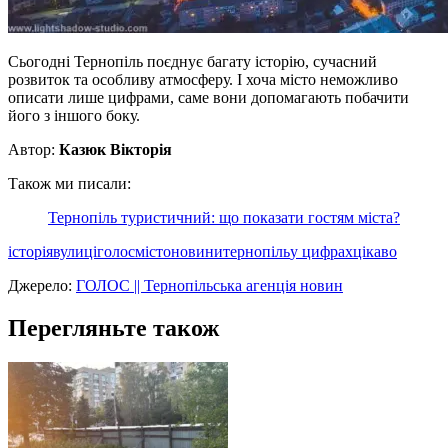
Сьогодні Тернопіль поєднує багату історію, сучасний
розвиток та особливу атмосферу. І хоча місто неможливо
описати лише цифрами, саме вони допомагають побачити
його з іншого боку.
Автор:
Казюк Вікторія
Також ми писали:
Тернопіль туристичний: що показати гостям міста?
історія
вулиці
голос
місто
новини
тернопіль
у цифрах
цікаво
Джерело:
ГОЛОС || Тернопільська агенція новин
Перегляньте також