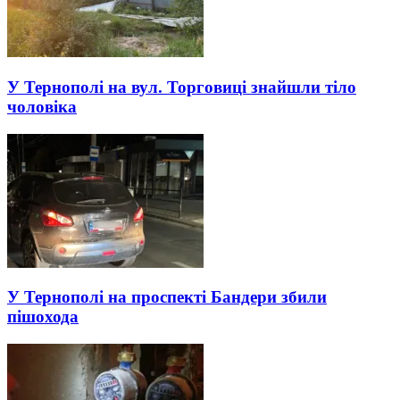
У Тернополі на вул. Торговиці знайшли тіло
чоловіка
У Тернополі на проспекті Бандери збили
пішохода