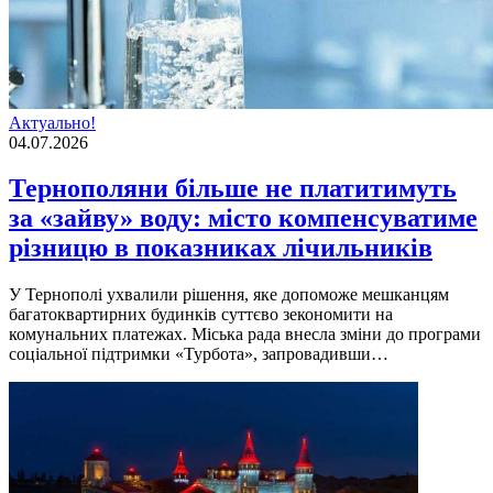
Актуально!
04.07.2026
Тернополяни більше не платитимуть
за «зайву» воду: місто компенсуватиме
різницю в показниках лічильників
У Тернополі ухвалили рішення, яке допоможе мешканцям
багатоквартирних будинків суттєво зекономити на
комунальних платежах. Міська рада внесла зміни до програми
соціальної підтримки «Турбота», запровадивши…