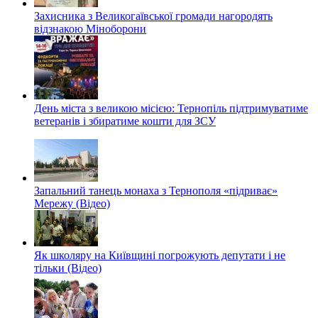
Захисника з Великогаївської громади нагородять
відзнакою Міноборони
День міста з великою місією: Тернопіль підтримуватиме
ветеранів і збиратиме кошти для ЗСУ
Запальний танець монаха з Тернополя «підриває»
Мережу (Відео)
Як школяру на Київщині погрожують депутати і не
тільки (Відео)