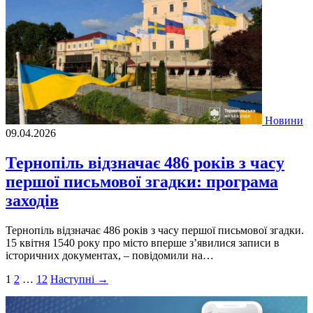
Новини
09.04.2026
Тернопіль відзначає 486 років з часу
першої письмової згадки: програма
заходів
Тернопіль відзначає 486 років з часу першої письмової згадки.
15 квітня 1540 року про місто вперше з’явилися записи в
історичних документах, – повідомили на…
Пагінація
1
2
…
12
Наступні →
записів