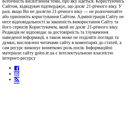
всебічність висвітлення теми, про яку йдеться. Користуючись
Сайтом, відвідувач підтверджує, що досяг 21-річного віку. У
разі, якщо Ви не досягли 21-річного віку — не розпочинайте
або припиніть користування Сайтом. Адміністрація Сайту не
несе відповідальності за законність використання Сайту та
його сервісів Користувачем, який не досяг 21-річного віку.
Редакція не відповідає за достовірність та тлумачення
наведеної інформації, а також може не поділяти погляди та
думки, висловлені читачами сайту в коментарях до статей, а
сам ресурс виконує винятково роль носія. Інформаційні
матеріали сайту golos.te.ua є інтелектуальною власністю
інтернет-ресурсу