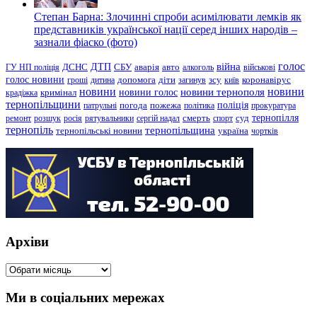
Степан Барна: Злочинні спроби асимілювати лемків як
представників української нації серед інших народів –
зазнали фіаско (фото)
голос
війна
ДТП
ГУ НП поліція
ДСНС
СБУ
аварія
авто
алкоголь
військові
голос новини
зсу
гроші
дитина
допомога
діти
загинув
київ
коронавірус
новини
новини тернополя
новини
новини голос
кримінал
крадіжка
тернопільщини
поліція
патрульні
погода
пожежа
політика
прокуратура
тернопілля
суд
ремонт
розшук
росія
рятувальники
сергій надал
смерть
спорт
тернопіль
тернопільщина
україна
тернопільські новини
чортків
Архіви
Архіви
Ми в соціальних мережах