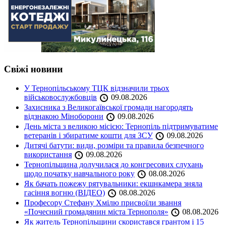
Свіжі новини
У Тернопільському ТЦК відзначили трьох
військовослужбовців
09.08.2026
Захисника з Великогаївської громади нагородять
відзнакою Міноборони
09.08.2026
День міста з великою місією: Тернопіль підтримуватиме
ветеранів і збиратиме кошти для ЗСУ
09.08.2026
Дитячі батути: види, розміри та правила безпечного
використання
09.08.2026
Тернопільщина долучилася до конгресових слухань
щодо початку навчального року
08.08.2026
Як бачать пожежу рятувальники: екшнкамера зняла
гасіння вогню (ВІДЕО)
08.08.2026
Професору Стефану Хмілю присвоїли звання
«Почесний громадянин міста Тернополя»
08.08.2026
Як житель Тернопільщини скористався грантом і 15