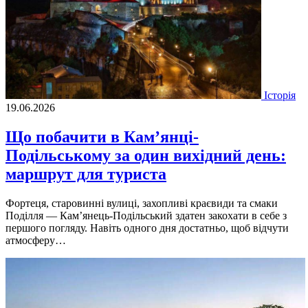
Історія
19.06.2026
Що побачити в Кам’янці-
Подільському за один вихідний день:
маршрут для туриста
Фортеця, старовинні вулиці, захопливі краєвиди та смаки
Поділля — Кам’янець-Подільський здатен закохати в себе з
першого погляду. Навіть одного дня достатньо, щоб відчути
атмосферу…