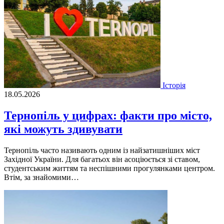
Історія
18.05.2026
Тернопіль у цифрах: факти про місто,
які можуть здивувати
Тернопіль часто називають одним із найзатишніших міст
Західної України. Для багатьох він асоціюється зі ставом,
студентським життям та неспішними прогулянками центром.
Втім, за знайомими…