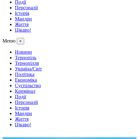
Події
Персоналії
Історія
Мандри
Життя
Цікаво!
Меню
×
Новини
Тернопіль
Тернопілля
Україна/Світ
Політика
Економіка
Суспільство
Кримінал
Події
Персоналії
Історія
Мандри
Життя
Цікаво!