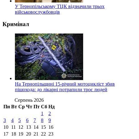
У Тернопільському ТЦК відзначили трьох
військовослужбовців
Кримінал
На Тернопільщині 15-річний мотоцикліст збив
пішохода: до лікарні потрапили троє людей
Серпень 2026
Пн
Вт
Ср
Чт
Пт
Сб
Нд
1
2
3
4
5
6
7
8
9
10
11
12
13
14
15
16
17
18
19
20
21
22
23