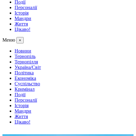
Події
Персоналії
Історія
Мандри
Життя
Цікаво!
Меню
×
Новини
Тернопіль
Тернопілля
Україна/Світ
Політика
Економіка
Суспільство
Кримінал
Події
Персоналії
Історія
Мандри
Життя
Цікаво!