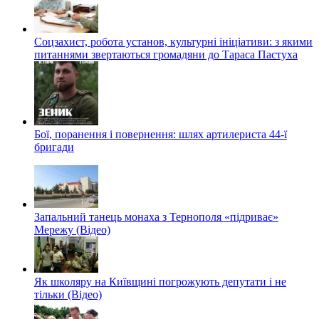
Соцзахист, робота установ, культурні ініціативи: з якими
питаннями звертаються громадяни до Тараса Пастуха
Бої, поранення і повернення: шлях артилериста 44-ї
бригади
Запальний танець монаха з Тернополя «підриває»
Мережу (Відео)
Як школяру на Київщині погрожують депутати і не
тільки (Відео)