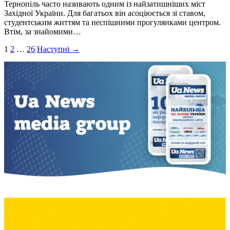
Тернопіль часто називають одним із найзатишніших міст
Західної України. Для багатьох він асоціюється зі ставом,
студентським життям та неспішними прогулянками центром.
Втім, за знайомими…
Пагінація
1
2
…
26
Наступні →
записів