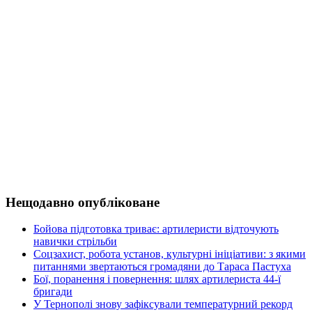
Нещодавно опубліковане
Бойова підготовка триває: артилеристи відточують
навички стрільби
Соцзахист, робота установ, культурні ініціативи: з якими
питаннями звертаються громадяни до Тараса Пастуха
Бої, поранення і повернення: шлях артилериста 44-ї
бригади
У Тернополі знову зафіксували температурний рекорд