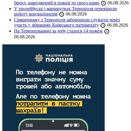
бренд, народжений в повазі до свого краю
06.08.2026
У тролейбусах і маршрутках Тернополя перевірили
роботу кондиціонерів
06.08.2026
Священнику з Тернополя заборонили служити через
участь у зібраннях Київського патріархату
06.08.2026
На Тернопільщині за добу сталося 14 пожеж
06.08.2026