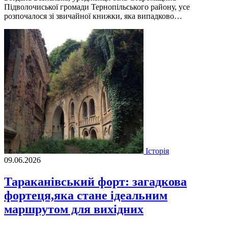
Підволочиської громади Тернопільського району, усе
розпочалося зі звичайної книжки, яка випадково…
Історія
09.06.2026
Тараканівський форт: загадкова
фортеця,яка стане ідеальним
маршрутом для вихідних