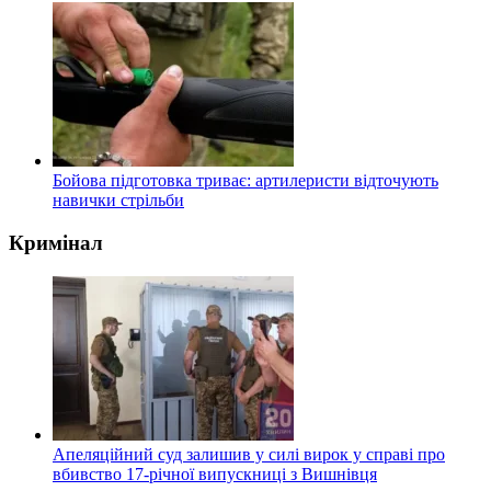
Бойова підготовка триває: артилеристи відточують
навички стрільби
Кримінал
Апеляційний суд залишив у силі вирок у справі про
вбивство 17-річної випускниці з Вишнівця