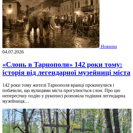
Новини
04.07.2026
«Слонь в Тарнополи» 142 роки тому:
історія від легендарної музейниці міста
142 роки тому жителі Тарнополя вранці прокинулися і
побачили, що вулицями міста прогулюється слон. Про цю
непересічну подію у рукописі розповіла тодішня легендарна
музейниця…