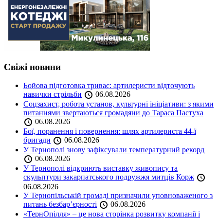
Свіжі новини
Бойова підготовка триває: артилеристи відточують
навички стрільби
06.08.2026
Соцзахист, робота установ, культурні ініціативи: з якими
питаннями звертаються громадяни до Тараса Пастуха
06.08.2026
Бої, поранення і повернення: шлях артилериста 44-ї
бригади
06.08.2026
У Тернополі знову зафіксували температурний рекорд
06.08.2026
У Тернополі відкриють виставку живопису та
скульптури закарпатського подружжя митців Корж
06.08.2026
У Тернопільській громаді призначили уповноваженого з
питань безбар’єрності
06.08.2026
«ТернОпілля» – це нова сторінка розвитку компанії і