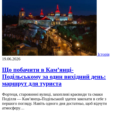
Історія
19.06.2026
Що побачити в Кам’янці-
Подільському за один вихідний день:
маршрут для туриста
Фортеця, старовинні вулиці, захопливі краєвиди та смаки
Поділля — Кам’янець-Подільський здатен закохати в себе з
першого погляду. Навіть одного дня достатньо, щоб відчути
атмосферу…