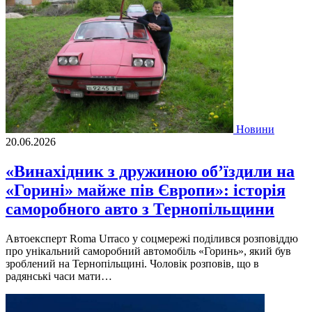
Новини
20.06.2026
«Винахідник з дружиною об’їздили на
«Горині» майже пів Європи»: історія
саморобного авто з Тернопільщини
Автоексперт Roma Urraco у соцмережі поділився розповіддю
про унікальний саморобний автомобіль «Горинь», який був
зроблений на Тернопільщині. Чоловік розповів, що в
радянські часи мати…