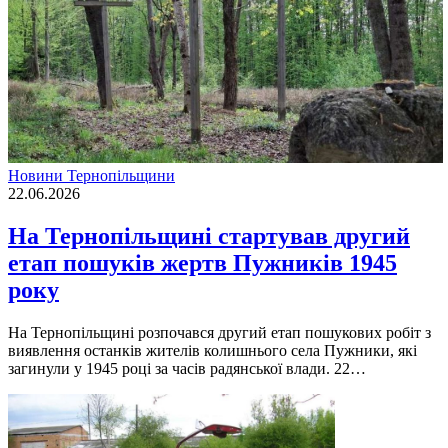
Новини Тернопільщини
22.06.2026
На Тернопільщині стартував другий
етап пошуків жертв Пужників 1945
року
На Тернопільщині розпочався другий етап пошукових робіт з
виявлення останків жителів колишнього села Пужники, які
загинули у 1945 році за часів радянської влади. 22…