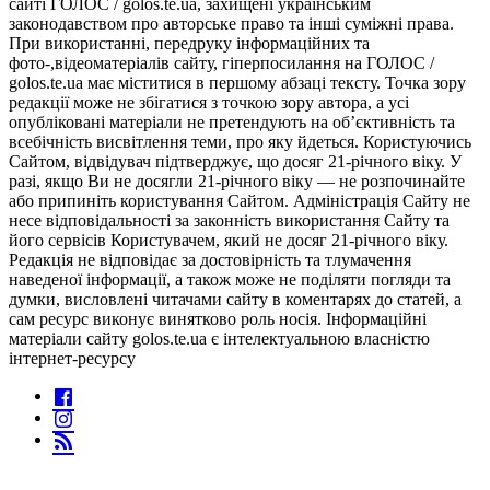
сайті ГОЛОС / golos.te.ua, захищені українським
законодавством про авторське право та інші суміжні права.
При використанні, передруку інформаційних та
фото-,відеоматеріалів сайту, гіперпосилання на ГОЛОС /
golos.te.ua має міститися в першому абзаці тексту. Точка зору
редакції може не збігатися з точкою зору автора, а усі
опубліковані матеріали не претендують на об’єктивність та
всебічність висвітлення теми, про яку йдеться. Користуючись
Сайтом, відвідувач підтверджує, що досяг 21-річного віку. У
разі, якщо Ви не досягли 21-річного віку — не розпочинайте
або припиніть користування Сайтом. Адміністрація Сайту не
несе відповідальності за законність використання Сайту та
його сервісів Користувачем, який не досяг 21-річного віку.
Редакція не відповідає за достовірність та тлумачення
наведеної інформації, а також може не поділяти погляди та
думки, висловлені читачами сайту в коментарях до статей, а
сам ресурс виконує винятково роль носія. Інформаційні
матеріали сайту golos.te.ua є інтелектуальною власністю
інтернет-ресурсу