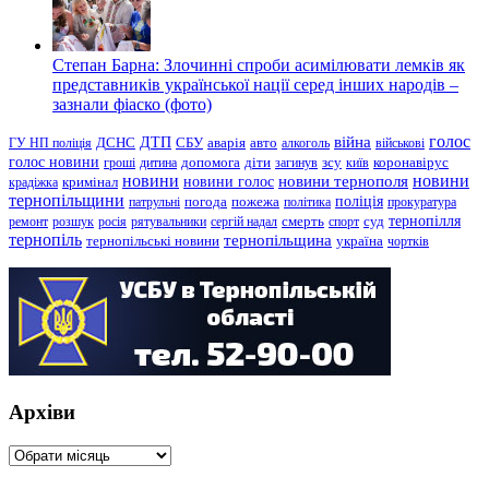
Степан Барна: Злочинні спроби асимілювати лемків як
представників української нації серед інших народів –
зазнали фіаско (фото)
голос
війна
ДТП
ГУ НП поліція
ДСНС
СБУ
аварія
авто
алкоголь
військові
голос новини
зсу
гроші
дитина
допомога
діти
загинув
київ
коронавірус
новини
новини тернополя
новини
новини голос
кримінал
крадіжка
тернопільщини
поліція
патрульні
погода
пожежа
політика
прокуратура
тернопілля
суд
ремонт
розшук
росія
рятувальники
сергій надал
смерть
спорт
тернопіль
тернопільщина
україна
тернопільські новини
чортків
Архіви
Архіви