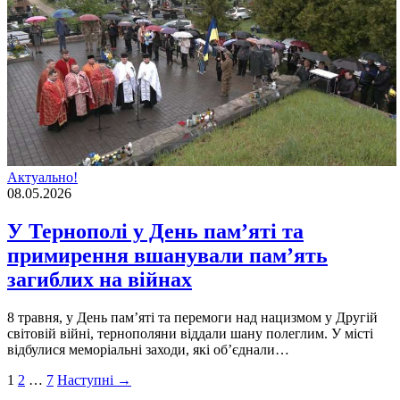
Актуально!
08.05.2026
У Тернополі у День пам’яті та
примирення вшанували пам’ять
загиблих на війнах
8 травня, у День пам’яті та перемоги над нацизмом у Другій
світовій війні, тернополяни віддали шану полеглим. У місті
відбулися меморіальні заходи, які об’єднали…
Пагінація
1
2
…
7
Наступні →