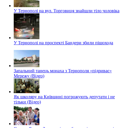
У Тернополі на вул. Торговиця знайшли тіло чоловіка
У Тернополі на проспекті Бандери збили пішохода
Запальний танець монаха з Тернополя «підриває»
Мережу (Відео)
Як школяру на Київщині погрожують депутати і не
тільки (Відео)