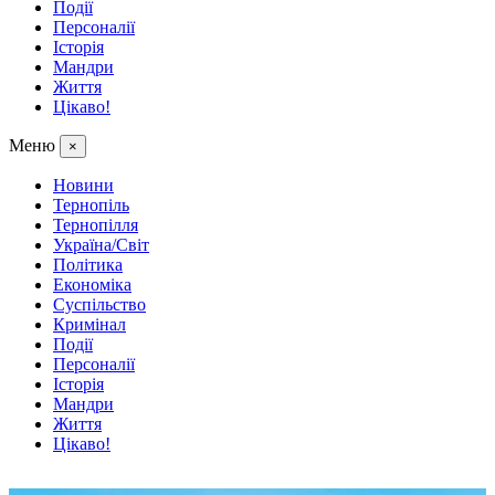
Події
Персоналії
Історія
Мандри
Життя
Цікаво!
Меню
×
Новини
Тернопіль
Тернопілля
Україна/Світ
Політика
Економіка
Суспільство
Кримінал
Події
Персоналії
Історія
Мандри
Життя
Цікаво!