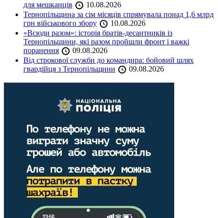
для мешканців
10.08.2026
Тернопільщина за сім місяців спрямувала понад 1,6 млрд
грн військового збору
10.08.2026
«Всюди разом»: історія братів-десантників із
Тернопільщини, які разом пройшли фронт і важкі
поранення
09.08.2026
Від строкової служби до командира: бойовий шлях
гвардійця з Тернопільщини
09.08.2026