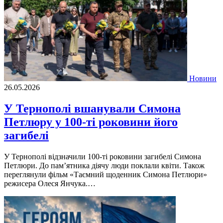
Новини
26.05.2026
У Тернополі вшанували Симона
Петлюру у 100-ті роковини його
загибелі
У Тернополі відзначили 100-ті роковини загибелі Симона
Петлюри. До пам’ятника діячу люди поклали квіти. Також
переглянули фільм «Таємний щоденник Симона Петлюри»
режисера Олеся Янчука.…