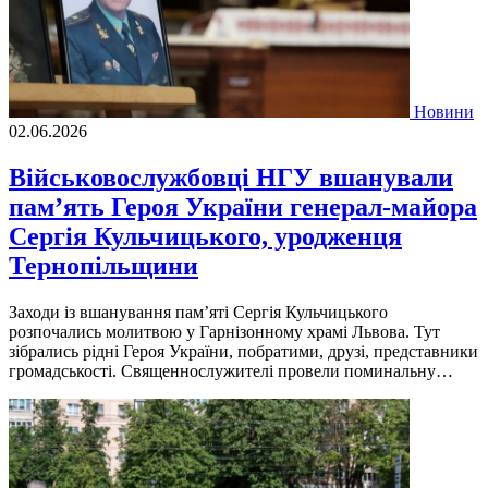
Новини
02.06.2026
Військовослужбовці НГУ вшанували
пам’ять Героя України генерал-майора
Сергія Кульчицького, уродженця
Тернопільщини
Заходи із вшанування пам’яті Сергія Кульчицького
розпочались молитвою у Гарнізонному храмі Львова. Тут
зібрались рідні Героя України, побратими, друзі, представники
громадськості. Священнослужителі провели поминальну…