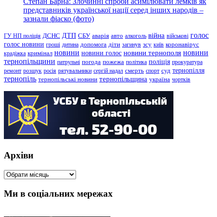
Степан Барна: Злочинні спроби асимілювати лемків як
представників української нації серед інших народів –
зазнали фіаско (фото)
голос
війна
ДТП
ГУ НП поліція
ДСНС
СБУ
аварія
авто
алкоголь
військові
голос новини
зсу
гроші
дитина
допомога
діти
загинув
київ
коронавірус
новини
новини тернополя
новини
новини голос
кримінал
крадіжка
тернопільщини
поліція
патрульні
погода
пожежа
політика
прокуратура
тернопілля
суд
ремонт
розшук
росія
рятувальники
сергій надал
смерть
спорт
тернопіль
тернопільщина
україна
тернопільські новини
чортків
Архіви
Архіви
Ми в соціальних мережах