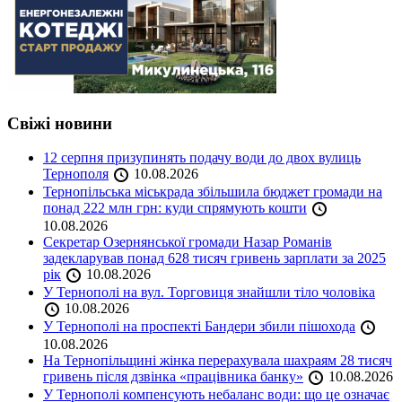
Свіжі новини
12 серпня призупинять подачу води до двох вулиць
Тернополя
10.08.2026
Тернопільська міськрада збільшила бюджет громади на
понад 222 млн грн: куди спрямують кошти
10.08.2026
Секретар Озернянської громади Назар Романів
задекларував понад 628 тисяч гривень зарплати за 2025
рік
10.08.2026
У Тернополі на вул. Торговиця знайшли тіло чоловіка
10.08.2026
У Тернополі на проспекті Бандери збили пішохода
10.08.2026
На Тернопільщині жінка перерахувала шахраям 28 тисяч
гривень після дзвінка «працівника банку»
10.08.2026
У Тернополі компенсують небаланс води: що це означає