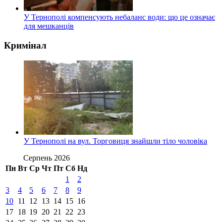
У Тернополі компенсують небаланс води: що це означає
для мешканців
Кримінал
У Тернополі на вул. Торговиця знайшли тіло чоловіка
Серпень 2026
Пн
Вт
Ср
Чт
Пт
Сб
Нд
1
2
3
4
5
6
7
8
9
10
11
12
13
14
15
16
17
18
19
20
21
22
23