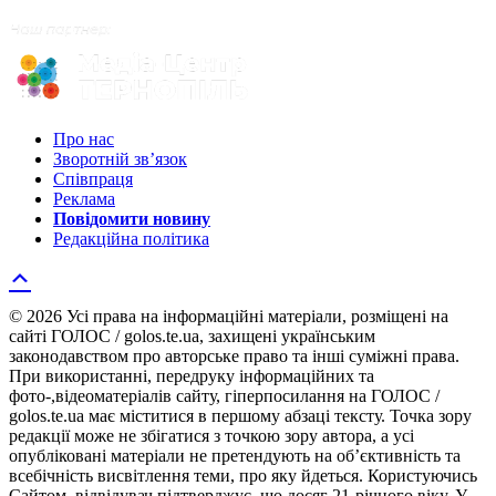
Про нас
Зворотній зв’язок
Співпраця
Реклама
Повідомити новину
Редакційна політика
© 2026 Усі права на інформаційні матеріали, розміщені на
сайті ГОЛОС / golos.te.ua, захищені українським
законодавством про авторське право та інші суміжні права.
При використанні, передруку інформаційних та
фото-,відеоматеріалів сайту, гіперпосилання на ГОЛОС /
golos.te.ua має міститися в першому абзаці тексту. Точка зору
редакції може не збігатися з точкою зору автора, а усі
опубліковані матеріали не претендують на об’єктивність та
всебічність висвітлення теми, про яку йдеться. Користуючись
Сайтом, відвідувач підтверджує, що досяг 21-річного віку. У