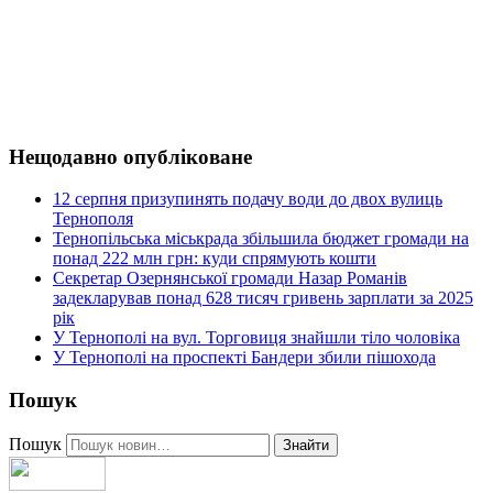
Нещодавно опубліковане
12 серпня призупинять подачу води до двох вулиць
Тернополя
Тернопільська міськрада збільшила бюджет громади на
понад 222 млн грн: куди спрямують кошти
Секретар Озернянської громади Назар Романів
задекларував понад 628 тисяч гривень зарплати за 2025
рік
У Тернополі на вул. Торговиця знайшли тіло чоловіка
У Тернополі на проспекті Бандери збили пішохода
Пошук
Пошук
Знайти