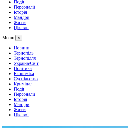
Події
Персоналії
Історія
Мандри
Життя
Цікаво!
Меню
×
Новини
Тернопіль
Тернопілля
Україна/Світ
Політика
Економіка
Суспільство
Кримінал
Події
Персоналії
Історія
Мандри
Життя
Цікаво!