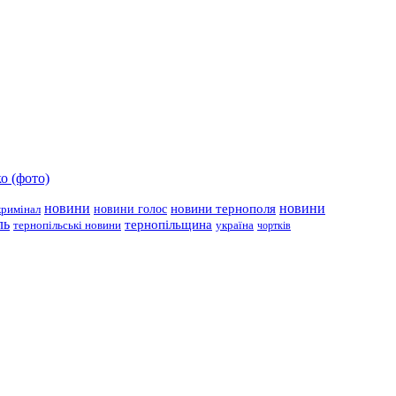
о (фото)
новини
новини тернополя
новини
новини голос
кримінал
ль
тернопільщина
україна
тернопільські новини
чортків