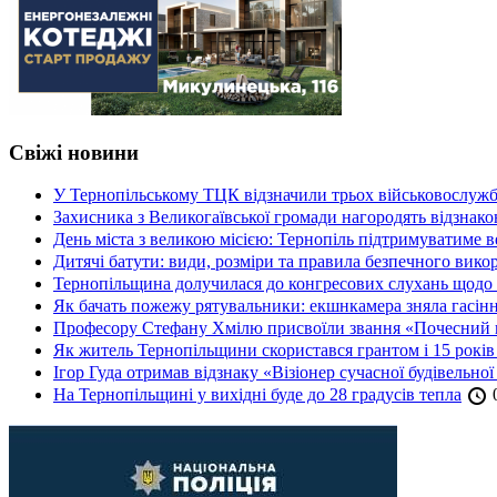
Свіжі новини
У Тернопільському ТЦК відзначили трьох військовослуж
Захисника з Великогаївської громади нагородять відзна
День міста з великою місією: Тернопіль підтримуватиме в
Дитячі батути: види, розміри та правила безпечного вико
Тернопільщина долучилася до конгресових слухань щодо 
Як бачать пожежу рятувальники: екшнкамера зняла гасін
Професору Стефану Хмілю присвоїли звання «Почесний 
Як житель Тернопільщини скористався грантом і 15 років
Ігор Гуда отримав відзнаку «Візіонер сучасної будівельної
На Тернопільщині у вихідні буде до 28 градусів тепла
0