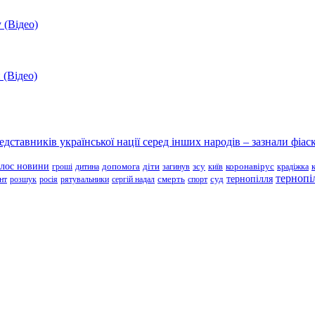
 (Відео)
 (Відео)
ставників української нації серед інших народів – зазнали фіаск
олос новини
зсу
гроші
дитина
допомога
діти
загинув
київ
коронавірус
крадіжка
тернопі
тернопілля
суд
нт
розшук
росія
рятувальники
сергій надал
смерть
спорт