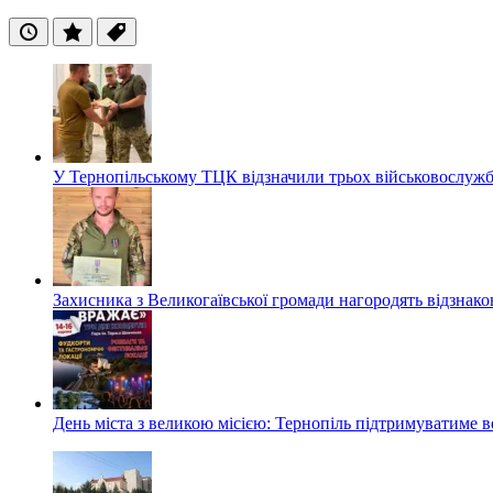
Останні
Популярні
Теги
У Тернопільському ТЦК відзначили трьох військовослуж
Захисника з Великогаївської громади нагородять відзна
День міста з великою місією: Тернопіль підтримуватиме в