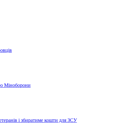
бовців
кою Міноборони
етеранів і збиратиме кошти для ЗСУ