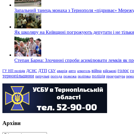
Запальний танець монаха з Тернополя «підриває» Мережу
Як школяру на Київщині погрожують депутати і не тільки
Степан Барна: Злочинні спроби асимілювати лемків як пред
голос
війна
г
ДТП
ГУ НП поліція
ДСНС
СБУ
аварія
авто
алкоголь
військові
тернопільщини
поліція
патрульні
погода
пожежа
політика
прокуратура
ремо
Архіви