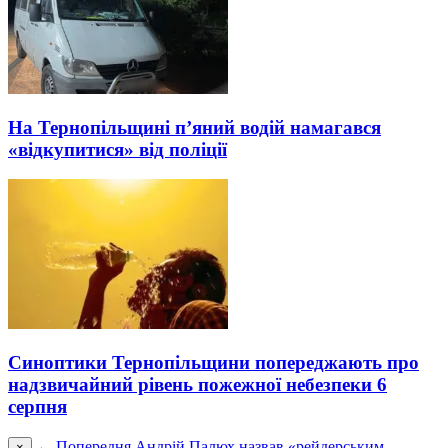
На Тернопільщині п’яний водій намагався
«відкупитися» від поліції
Синоптики Тернопільщини попереджають про
надзвичайний рівень пожежної небезпеки 6
серпня
← Попередня
Андрій Палюх назвав «рейдерським
×