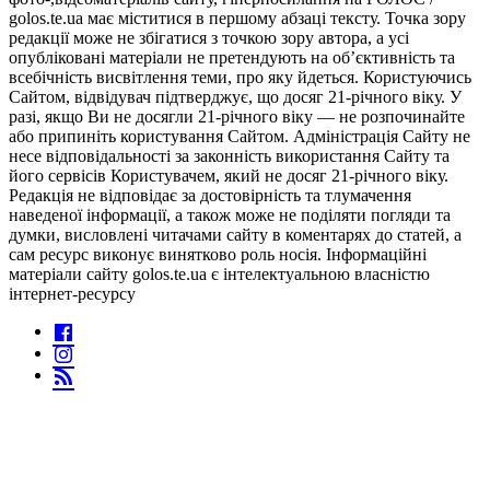
golos.te.ua має міститися в першому абзаці тексту. Точка зору
редакції може не збігатися з точкою зору автора, а усі
опубліковані матеріали не претендують на об’єктивність та
всебічність висвітлення теми, про яку йдеться. Користуючись
Сайтом, відвідувач підтверджує, що досяг 21-річного віку. У
разі, якщо Ви не досягли 21-річного віку — не розпочинайте
або припиніть користування Сайтом. Адміністрація Сайту не
несе відповідальності за законність використання Сайту та
його сервісів Користувачем, який не досяг 21-річного віку.
Редакція не відповідає за достовірність та тлумачення
наведеної інформації, а також може не поділяти погляди та
думки, висловлені читачами сайту в коментарях до статей, а
сам ресурс виконує винятково роль носія. Інформаційні
матеріали сайту golos.te.ua є інтелектуальною власністю
інтернет-ресурсу