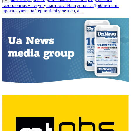
захопленням» вступ у партію…
Наступна →
Дрібний сніг
прогнозують на Тернопіллі у четвер, а…