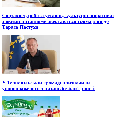
Соцзахист, робота установ, культурні ініціативи:
з якими питаннями звертаються громадяни до
Тараса Пастуха
У Тернопільській громаді призначили
уповноваженого з питань безбар’єрності