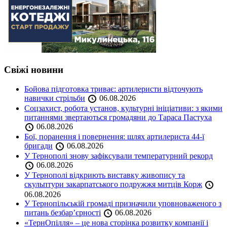
Свіжі новини
Бойова підготовка триває: артилеристи відточують
навички стрільби
06.08.2026
Соцзахист, робота установ, культурні ініціативи: з якими
питаннями звертаються громадяни до Тараса Пастуха
06.08.2026
Бої, поранення і повернення: шлях артилериста 44-ї
бригади
06.08.2026
У Тернополі знову зафіксували температурний рекорд
06.08.2026
У Тернополі відкриють виставку живопису та
скульптури закарпатського подружжя митців Корж
06.08.2026
У Тернопільській громаді призначили уповноваженого з
питань безбар’єрності
06.08.2026
«ТернОпілля» – це нова сторінка розвитку компанії і