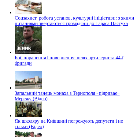
Соцзахист, робота установ, культурні ініціативи: з якими
питаннями звертаються громадяни до Тараса Пастуха
Бої, поранення і повернення: шлях артилериста 44-ї
бригади
Запальний танець монаха з Тернополя «підриває»
Мережу (Відео)
Як школяру на Київщині погрожують депутати і не
тільки (Відео)