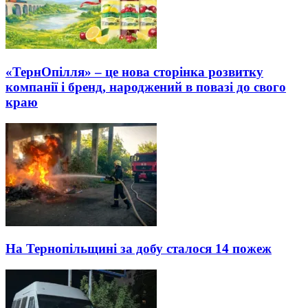
«ТернОпілля» – це нова сторінка розвитку
компанії і бренд, народжений в повазі до свого
краю
На Тернопільщині за добу сталося 14 пожеж