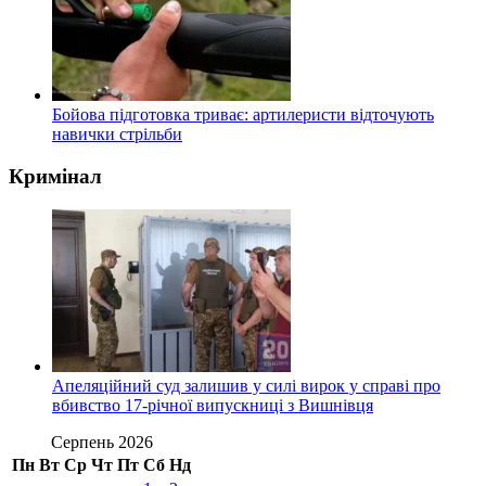
Бойова підготовка триває: артилеристи відточують
навички стрільби
Кримінал
Апеляційний суд залишив у силі вирок у справі про
вбивство 17-річної випускниці з Вишнівця
Серпень 2026
Пн
Вт
Ср
Чт
Пт
Сб
Нд