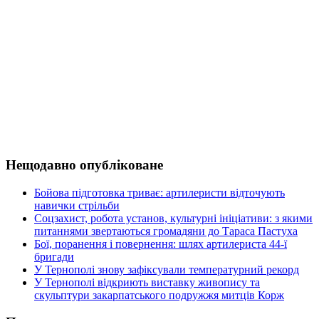
Нещодавно опубліковане
Бойова підготовка триває: артилеристи відточують
навички стрільби
Соцзахист, робота установ, культурні ініціативи: з якими
питаннями звертаються громадяни до Тараса Пастуха
Бої, поранення і повернення: шлях артилериста 44-ї
бригади
У Тернополі знову зафіксували температурний рекорд
У Тернополі відкриють виставку живопису та
скульптури закарпатського подружжя митців Корж