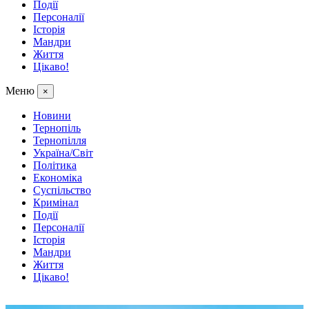
Події
Персоналії
Історія
Мандри
Життя
Цікаво!
Меню
×
Новини
Тернопіль
Тернопілля
Україна/Світ
Політика
Економіка
Суспільство
Кримінал
Події
Персоналії
Історія
Мандри
Життя
Цікаво!