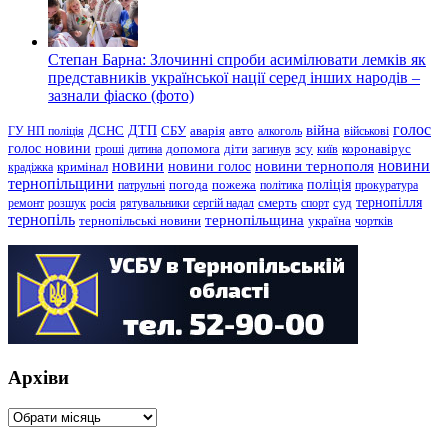
Степан Барна: Злочинні спроби асимілювати лемків як
представників української нації серед інших народів –
зазнали фіаско (фото)
голос
війна
ДТП
ГУ НП поліція
ДСНС
СБУ
аварія
авто
алкоголь
військові
голос новини
зсу
гроші
дитина
допомога
діти
загинув
київ
коронавірус
новини
новини тернополя
новини
новини голос
кримінал
крадіжка
тернопільщини
поліція
патрульні
погода
пожежа
політика
прокуратура
тернопілля
суд
ремонт
розшук
росія
рятувальники
сергій надал
смерть
спорт
тернопіль
тернопільщина
україна
тернопільські новини
чортків
Архіви
Архіви