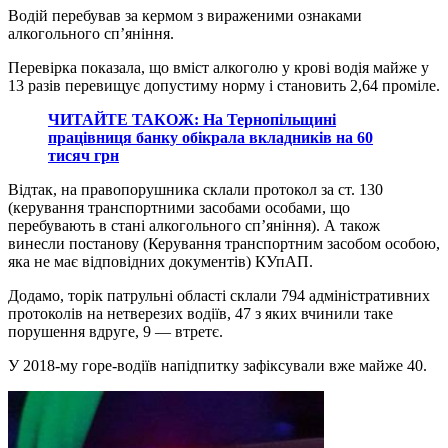
Водій перебував за кермом з вираженими ознаками
алкогольного сп’яніння.
Перевірка показала, що вміст алкоголю у крові водія майже у
13 разів перевищує допустиму норму і становить 2,64 проміле.
ЧИТАЙТЕ ТАКОЖ: На Тернопільщині
працівниця банку обікрала вкладників на 60
тисяч грн
Відтак, на правопорушника склали протокол за ст. 130
(керування транспортними засобами особами, що
перебувають в стані алкогольного сп’яніння). А також
винесли постанову (Керування транспортним засобом особою,
яка не має відповідних документів) КУпАП.
Додамо, торік патрульні області склали 794 адміністративних
протоколів на нетверезих водіїв, 47 з яких вчинили таке
порушення вдруге, 9 ― втретє.
У 2018-му горе-водіїв напідпитку зафіксували вже майже 40.