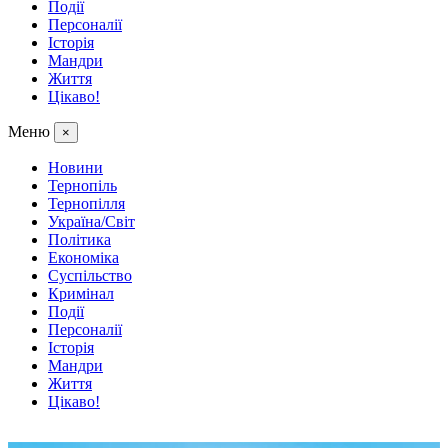
Події
Персоналії
Історія
Мандри
Життя
Цікаво!
Меню
×
Новини
Тернопіль
Тернопілля
Україна/Світ
Політика
Економіка
Суспільство
Кримінал
Події
Персоналії
Історія
Мандри
Життя
Цікаво!