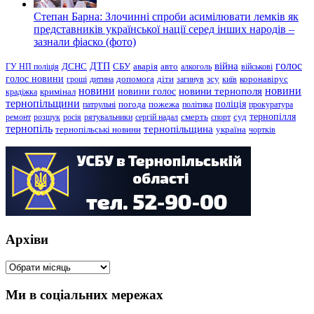
Степан Барна: Злочинні спроби асимілювати лемків як
представників української нації серед інших народів –
зазнали фіаско (фото)
голос
війна
ДТП
ГУ НП поліція
ДСНС
СБУ
аварія
авто
алкоголь
військові
голос новини
зсу
гроші
дитина
допомога
діти
загинув
київ
коронавірус
новини
новини тернополя
новини
новини голос
кримінал
крадіжка
тернопільщини
поліція
патрульні
погода
пожежа
політика
прокуратура
тернопілля
суд
ремонт
розшук
росія
рятувальники
сергій надал
смерть
спорт
тернопіль
тернопільщина
україна
тернопільські новини
чортків
Архіви
Архіви
Ми в соціальних мережах