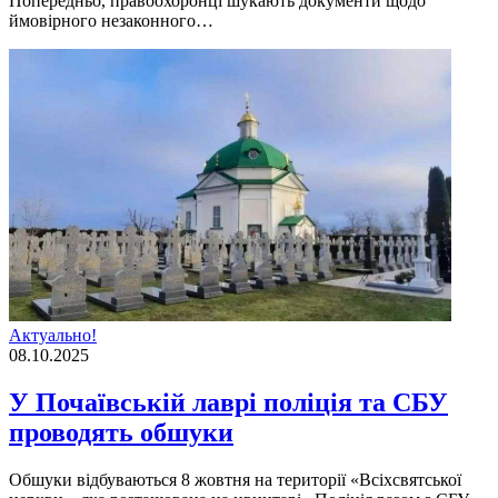
Попередньо, правоохоронці шукають документи щодо
ймовірного незаконного…
Актуально!
08.10.2025
У Почаївській лаврі поліція та СБУ
проводять обшуки
Обшуки відбуваються 8 жовтня на території «Всіхсвятської