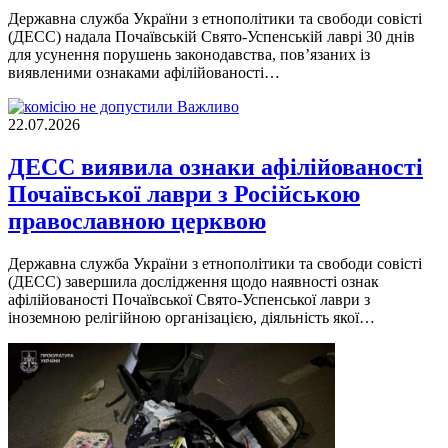
Державна служба України з етнополітики та свободи совісті
(ДЕСС) надала Почаївській Свято-Успенській лаврі 30 днів
для усунення порушень законодавства, пов’язаних із
виявленими ознаками афілійованості…
Важливо
22.07.2026
ДЕСС виявила ознаки афілійованості
Почаївської лаври з Російською
православною церквою
Державна служба України з етнополітики та свободи совісті
(ДЕСС) завершила дослідження щодо наявності ознак
афілійованості Почаївської Свято-Успенської лаври з
іноземною релігійною організацією, діяльність якої…