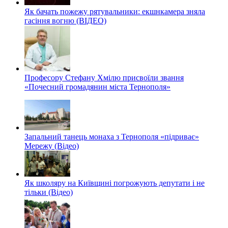
Як бачать пожежу рятувальники: екшнкамера зняла
гасіння вогню (ВІДЕО)
Професору Стефану Хмілю присвоїли звання
«Почесний громадянин міста Тернополя»
Запальний танець монаха з Тернополя «підриває»
Мережу (Відео)
Як школяру на Київщині погрожують депутати і не
тільки (Відео)