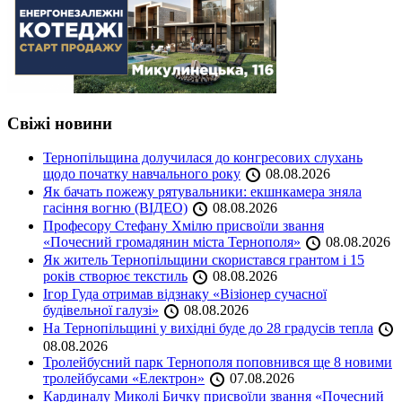
Свіжі новини
Тернопільщина долучилася до конгресових слухань
щодо початку навчального року
08.08.2026
Як бачать пожежу рятувальники: екшнкамера зняла
гасіння вогню (ВІДЕО)
08.08.2026
Професору Стефану Хмілю присвоїли звання
«Почесний громадянин міста Тернополя»
08.08.2026
Як житель Тернопільщини скористався грантом і 15
років створює текстиль
08.08.2026
Ігор Гуда отримав відзнаку «Візіонер сучасної
будівельної галузі»
08.08.2026
На Тернопільщині у вихідні буде до 28 градусів тепла
08.08.2026
Тролейбусний парк Тернополя поповнився ще 8 новими
тролейбусами «Електрон»
07.08.2026
Кардиналу Миколі Бичку присвоїли звання «Почесний