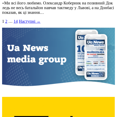
«Ми всі його любимо. Олександр Коберник на позивний Док
ледь не весь батальйон навчав тактмеду у Львові, а на Донбасі
показав, як ці знання…
Пагінація
1
2
…
14
Наступні →
записів