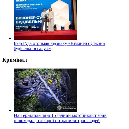
Ігор Гуда отримав відзнаку «Візіонер сучасної
будівельної галузі»
Кримінал
На Тернопільщині 15-річний мотоцикліст збив
пішохода: до лікарні потрапили троє людей