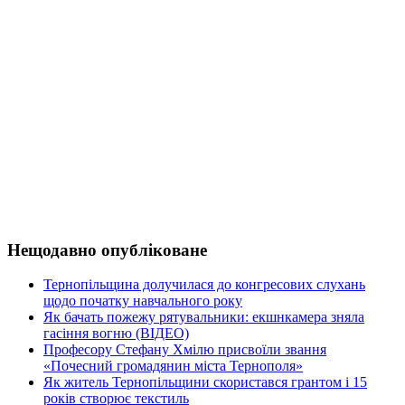
Нещодавно опубліковане
Тернопільщина долучилася до конгресових слухань
щодо початку навчального року
Як бачать пожежу рятувальники: екшнкамера зняла
гасіння вогню (ВІДЕО)
Професору Стефану Хмілю присвоїли звання
«Почесний громадянин міста Тернополя»
Як житель Тернопільщини скористався грантом і 15
років створює текстиль