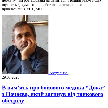
церкви», яка розташована на цвинтарі. Поліція разом з СБУ
шукають документи про обставини незаконного
привласнення УПЦ МП…
Актуально!
29.08.2025
В пам’ять про бойового медика “Дока”
з Почаєва, який загинув від танкового
обстрілу