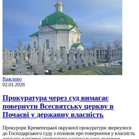
Важливо
02.01.2026
Прокуратура через суд вимагає
повернути Всесвятську церкву в
Почаєві у державну власність
Прокурори Кременецької окружної прокуратури звернулися
до Господарського суду з позовом про повернення у власність
держави пам’ятки архітектури національного значення —