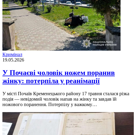
Кримінал
19.05.2026
У Почаєві чоловік ножем поранив
жінку: потерпіла у реанімації
У місті Почаїв Кременецького району 17 травня сталася різка
подія — невідомий чоловік напав на жінку та завдав їй
ножового поранення. Потерпілу у важкому…