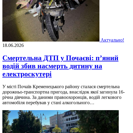
Актуально!
18.06.2026
Смертельна ДТП у Почаєві: п’яний
водій збив насмерть дитину на
електроскутері
У місті Почаїв Кременецького району сталася смертельна
дорожньо-транспортна пригода, внаслідок якої загинула 16-
річна дівчина. За даними правоохоронців, водій легкового
автомобіля перебував у стані алкогольного…