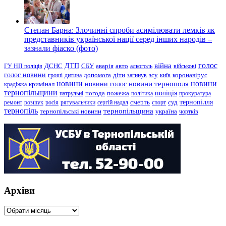
Степан Барна: Злочинні спроби асимілювати лемків як
представників української нації серед інших народів –
зазнали фіаско (фото)
голос
війна
ДТП
ГУ НП поліція
ДСНС
СБУ
аварія
авто
алкоголь
військові
голос новини
зсу
гроші
дитина
допомога
діти
загинув
київ
коронавірус
новини
новини тернополя
новини
новини голос
кримінал
крадіжка
тернопільщини
поліція
патрульні
погода
пожежа
політика
прокуратура
тернопілля
суд
ремонт
розшук
росія
рятувальники
сергій надал
смерть
спорт
тернопіль
тернопільщина
україна
тернопільські новини
чортків
Архіви
Архіви