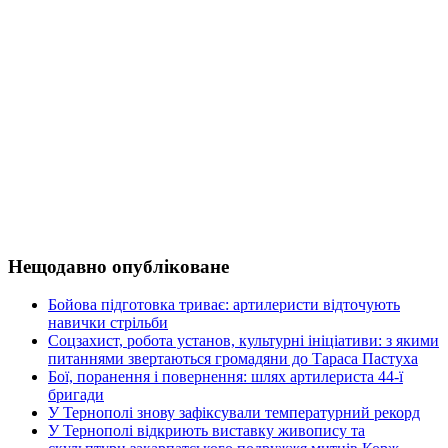
Нещодавно опубліковане
Бойова підготовка триває: артилеристи відточують
навички стрільби
Соцзахист, робота установ, культурні ініціативи: з якими
питаннями звертаються громадяни до Тараса Пастуха
Бої, поранення і повернення: шлях артилериста 44-ї
бригади
У Тернополі знову зафіксували температурний рекорд
У Тернополі відкриють виставку живопису та