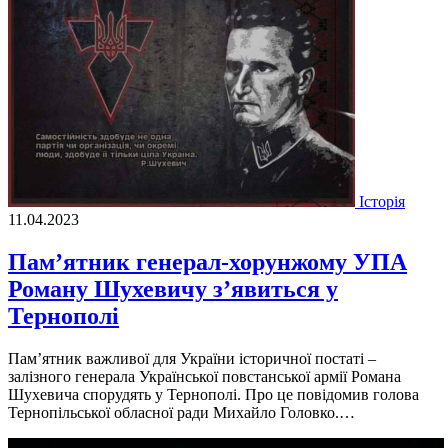
Історія
11.04.2023
Пам’ятник генерал-хорунжому УПА
Роману Шухевичу з’явиться у
Тернополі
Пам’ятник важливої для України iсторичної постатi –
залiзного генерала Української повстанської армiї Романа
Шухевича спорудять у Тернополi. Про це повiдомив голова
Тернопiльської обласної ради Михайло Головко.…