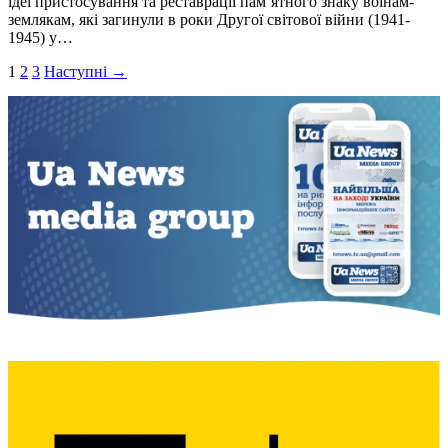
iдеї пристосування та реставрацiї пам’ятного знаку воїнам-
землякам, якi загинули в роки Другої свiтової вiйни (1941-
1945) у…
Пагінація
1
2
3
Наступні →
записів