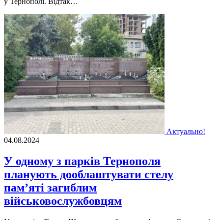
у Тернополі. Відтак…
Актуально!
04.08.2024
У одному з парків Тернополя
планують дооблаштувати стелу
пам’яті загиблим
військовослужбовцям