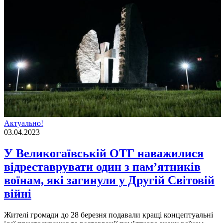
Актуально!
03.04.2023
У Великогаївській ОТГ наважилися
відреставрувати один з пам’ятників
воїнам, які загинули у Другій Світовій
війні
Жителi громади до 28 березня подавали кращi концептуальнi