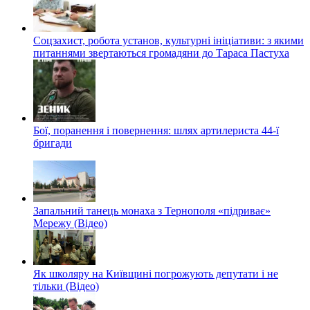
Соцзахист, робота установ, культурні ініціативи: з якими
питаннями звертаються громадяни до Тараса Пастуха
Бої, поранення і повернення: шлях артилериста 44-ї
бригади
Запальний танець монаха з Тернополя «підриває»
Мережу (Відео)
Як школяру на Київщині погрожують депутати і не
тільки (Відео)