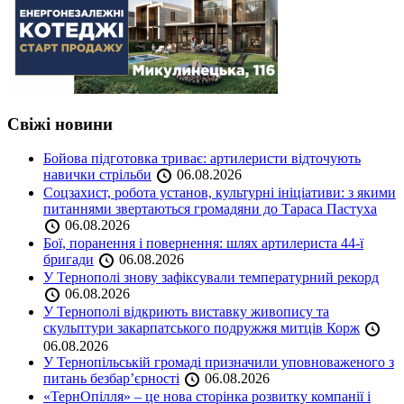
Свіжі новини
Бойова підготовка триває: артилеристи відточують
навички стрільби
06.08.2026
Соцзахист, робота установ, культурні ініціативи: з якими
питаннями звертаються громадяни до Тараса Пастуха
06.08.2026
Бої, поранення і повернення: шлях артилериста 44-ї
бригади
06.08.2026
У Тернополі знову зафіксували температурний рекорд
06.08.2026
У Тернополі відкриють виставку живопису та
скульптури закарпатського подружжя митців Корж
06.08.2026
У Тернопільській громаді призначили уповноваженого з
питань безбар’єрності
06.08.2026
«ТернОпілля» – це нова сторінка розвитку компанії і