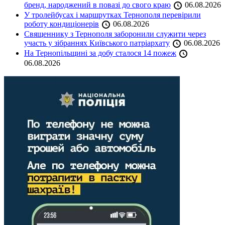
бренд, народжений в повазі до свого краю
06.08.2026
У тролейбусах і маршрутках Тернополя перевірили
роботу кондиціонерів
06.08.2026
Священнику з Тернополя заборонили служити через
участь у зібраннях Київського патріархату
06.08.2026
На Тернопільщині за добу сталося 14 пожеж
06.08.2026