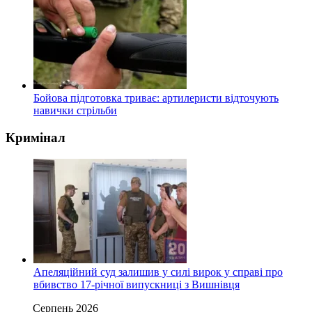
Бойова підготовка триває: артилеристи відточують
навички стрільби
Кримінал
Апеляційний суд залишив у силі вирок у справі про
вбивство 17-річної випускниці з Вишнівця
Серпень 2026