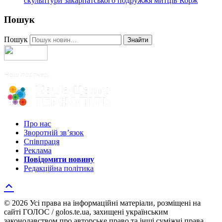
скульптури закарпатського подружжя митців Корж
Пошук
Пошук
Знайти
Про нас
Зворотній зв’язок
Співпраця
Реклама
Повідомити новину
Редакційна політика
© 2026 Усі права на інформаційні матеріали, розміщені на
сайті ГОЛОС / golos.te.ua, захищені українським
законодавством про авторське право та інші суміжні права.