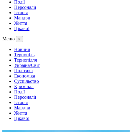
Події
Персоналії
Історія
Мандри
Життя
Цікаво!
Меню
×
Новини
Тернопіль
Тернопілля
Україна/Світ
Політика
Економіка
Суспільство
Кримінал
Події
Персоналії
Історія
Мандри
Життя
Цікаво!