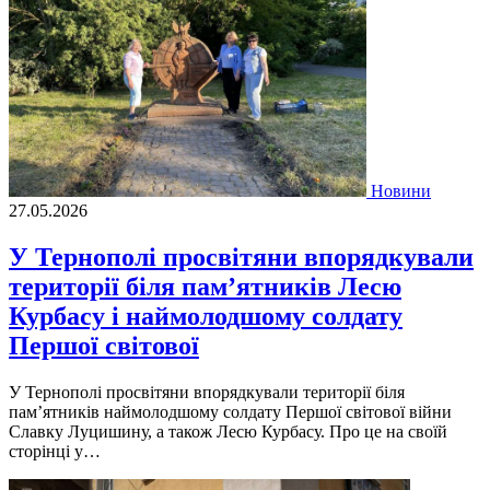
Новини
27.05.2026
У Тернополі просвітяни впорядкували
території біля пам’ятників Лесю
Курбасу і наймолодшому солдату
Першої світової
У Тернополі просвітяни впорядкували території біля
пам’ятників наймолодшому солдату Першої світової війни
Славку Луцишину, а також Лесю Курбасу. Про це на своїй
сторінці у…