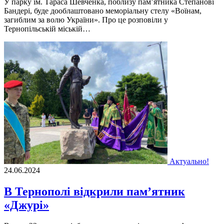
У парку ім. Тараса Шевченка, поблизу пам’ятника Степанові
Бандері, буде дооблаштовано меморіальну стелу «Воїнам,
загиблим за волю України». Про це розповіли у
Тернопільській міській…
Актуально!
24.06.2024
В Тернополі відкрили пам’ятник
«Джурі»