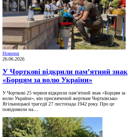
Новини
26.06.2026
У Чорткові відкрили пам’ятний знак
«Борцям за волю України»
У Чорткові 25 червня відкрили пам’ятний знак «Борцям за
волю України», він присвячений жертвам Чортківсько-
Ягільницької трагедії 27 листопада 1942 року. Про це
повідомили на…