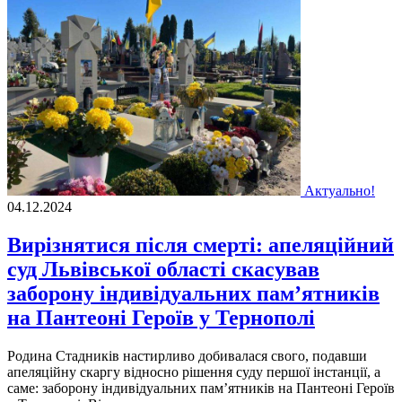
Актуально!
04.12.2024
Вирізнятися після смерті: апеляційний
суд Львівської області скасував
заборону індивідуальних пам’ятників
на Пантеоні Героїв у Тернополі
Родина Стадників настирливо добивалася свого, подавши
апеляційну скаргу відносно рішення суду першої інстанції, а
саме: заборону індивідуальних пам’ятників на Пантеоні Героїв