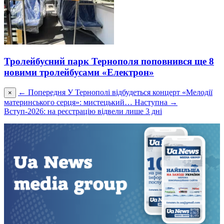
Тролейбусний парк Тернополя поповнився ще 8
новими тролейбусами «Електрон»
← Попередня
У Тернополі відбудеться концерт «Мелодії
×
материнського серця»: мистецький…
Наступна →
Вступ-2026: на реєстрацію відвели лише 3 дні