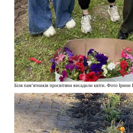
Біля пам’ятників просвітяни висадили квіти. Фото Ірин