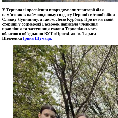
У Тернополі просвітяни впорядкували території біля
пам’ятників наймолодшому солдату Першої світової війни
Славку Луцишину, а також Лесю Курбасу. Про це на своїй
сторінці у соцмережі Facebook написала
членкиня
правління та заступниця голови
Тернопільського
обласного об’єднання ВУТ «Просвіта» ім. Тараса
Шевченка
Ірина Шумада.