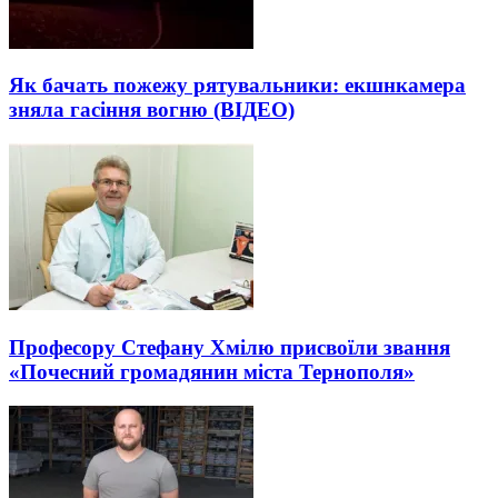
Як бачать пожежу рятувальники: екшнкамера
зняла гасіння вогню (ВІДЕО)
Професору Стефану Хмілю присвоїли звання
«Почесний громадянин міста Тернополя»