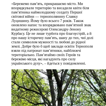
«Бережемо пам’ять, прикрашаємо місто. Ми
впорядкували територію та висадили квіти біля
пам’ятника наймолодшому солдату Першої
світової війни — тернополянину Славку
Луцишину. Йому було всього 7 років. Також
оновлено напис та впорядковано памʼятний знак
видатному режисерові Олександру-Зенону
Курбасу. Це не лише турбота про благоустрій, а й
про нашу історичну пам’ять, шану до тих, чиї долі
стали символом мужності та любові до рідної
землі. Добре було б щоб заклади освіти Тернополя
взяли під патронат памʼятники, найближчі
територіально. Пам’ятаймо своїх Героїв та
бережімо місця, які нагадують про силу
українського духу», – йдеться у повідомленні.