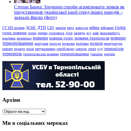
Степан Барна: Злочинні спроби асимілювати лемків як
представників української нації серед інших народів –
зазнали фіаско (фото)
голос
війна
ДТП
ГУ НП поліція
ДСНС
СБУ
аварія
авто
алкоголь
військові
голос новини
зсу
гроші
дитина
допомога
діти
загинув
київ
коронавірус
новини
новини тернополя
новини
новини голос
кримінал
крадіжка
тернопільщини
поліція
патрульні
погода
пожежа
політика
прокуратура
тернопілля
суд
ремонт
розшук
росія
рятувальники
сергій надал
смерть
спорт
тернопіль
тернопільщина
україна
тернопільські новини
чортків
Архіви
Архіви
Ми в соціальних мережах