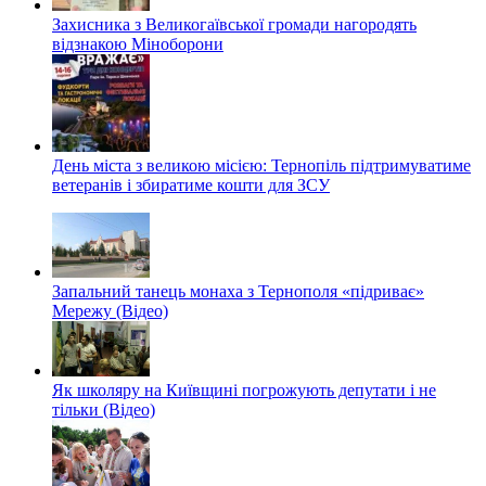
Захисника з Великогаївської громади нагородять
відзнакою Міноборони
День міста з великою місією: Тернопіль підтримуватиме
ветеранів і збиратиме кошти для ЗСУ
Запальний танець монаха з Тернополя «підриває»
Мережу (Відео)
Як школяру на Київщині погрожують депутати і не
тільки (Відео)