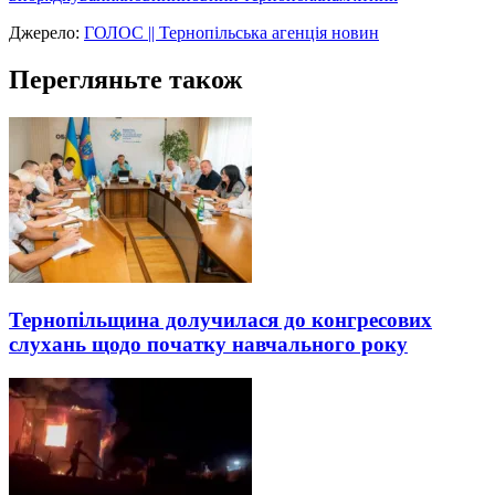
Джерело:
ГОЛОС || Тернопільська агенція новин
Перегляньте також
Тернопільщина долучилася до конгресових
слухань щодо початку навчального року