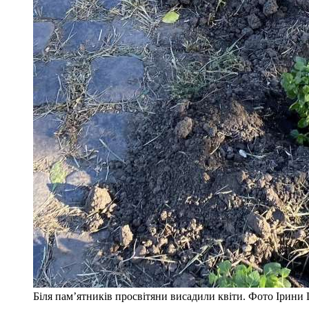
Біля пам’ятників просвітяни висадили квіти. Фото Ірин