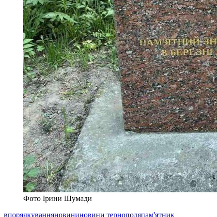
Фото Ірини Шумади
впорядкування
новини
новини тернополя
пам'ятник