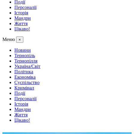
Події
Персоналії
Історія
Мандри
Життя
Цікаво!
Меню
×
Новини
Тернопіль
Тернопілля
Україна/Світ
Політика
Економіка
Суспільство
Кримінал
Події
Персоналії
Історія
Мандри
Життя
Цікаво!