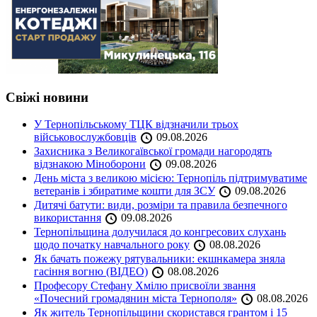
Свіжі новини
У Тернопільському ТЦК відзначили трьох
військовослужбовців
09.08.2026
Захисника з Великогаївської громади нагородять
відзнакою Міноборони
09.08.2026
День міста з великою місією: Тернопіль підтримуватиме
ветеранів і збиратиме кошти для ЗСУ
09.08.2026
Дитячі батути: види, розміри та правила безпечного
використання
09.08.2026
Тернопільщина долучилася до конгресових слухань
щодо початку навчального року
08.08.2026
Як бачать пожежу рятувальники: екшнкамера зняла
гасіння вогню (ВІДЕО)
08.08.2026
Професору Стефану Хмілю присвоїли звання
«Почесний громадянин міста Тернополя»
08.08.2026
Як житель Тернопільщини скористався грантом і 15