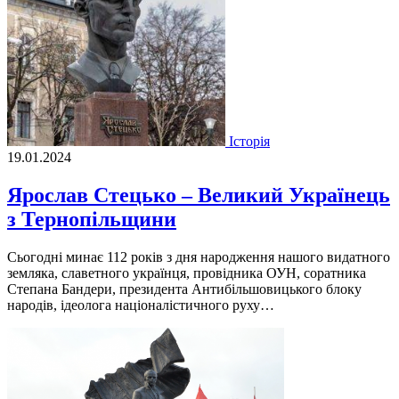
Історія
19.01.2024
Ярослав Стецько – Великий Українець
з Тернопільщини
Сьогоднi минає 112 рокiв з дня народження нашого видатного
земляка, славетного українця, провiдника ОУН, соратника
Степана Бандери, президента Антибiльшовицького блоку
народiв, iдеолога нацiоналiстичного руху…