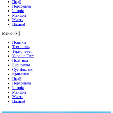
Події
Персоналії
Історія
Мандри
Життя
Цікаво!
Меню
×
Новини
Тернопіль
Тернопілля
Україна/Світ
Політика
Економіка
Суспільство
Кримінал
Події
Персоналії
Історія
Мандри
Життя
Цікаво!