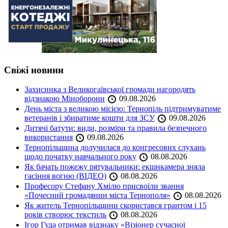
Свіжі новини
Захисника з Великогаївської громади нагородять
відзнакою Міноборони
09.08.2026
День міста з великою місією: Тернопіль підтримуватиме
ветеранів і збиратиме кошти для ЗСУ
09.08.2026
Дитячі батути: види, розміри та правила безпечного
використання
09.08.2026
Тернопільщина долучилася до конгресових слухань
щодо початку навчального року
08.08.2026
Як бачать пожежу рятувальники: екшнкамера зняла
гасіння вогню (ВІДЕО)
08.08.2026
Професору Стефану Хмілю присвоїли звання
«Почесний громадянин міста Тернополя»
08.08.2026
Як житель Тернопільщини скористався грантом і 15
років створює текстиль
08.08.2026
Ігор Гуда отримав відзнаку «Візіонер сучасної