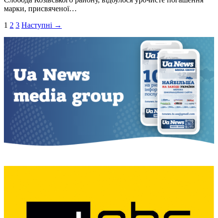
марки, присвяченої…
Пагінація
1
2
3
Наступні →
записів