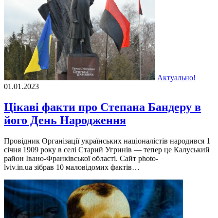
Актуально!
01.01.2023
Цікаві факти про Степана Бандеру в
його День Народження
Провiдник Органiзацiї українських нацiо­на­лiстiв народився 1
­сiчня 1909 року в селi Старий Угринiв — тепер це Калуський
район Iвано-Франкiвської ­областi. Сайт photo-
lviv.in.ua зiбрав 10 маловiдомих фактiв…