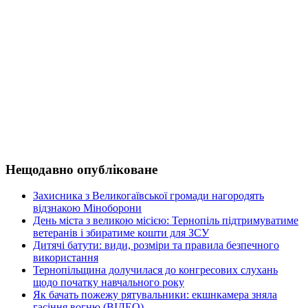
Нещодавно опубліковане
Захисника з Великогаївської громади нагородять
відзнакою Міноборони
День міста з великою місією: Тернопіль підтримуватиме
ветеранів і збиратиме кошти для ЗСУ
Дитячі батути: види, розміри та правила безпечного
використання
Тернопільщина долучилася до конгресових слухань
щодо початку навчального року
Як бачать пожежу рятувальники: екшнкамера зняла
гасіння вогню (ВІДЕО)