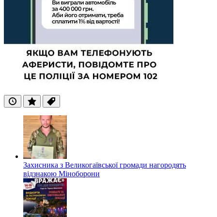
Останні
Популярні
Теги
Захисника з Великогаївської громади нагородять
відзнакою Міноборони