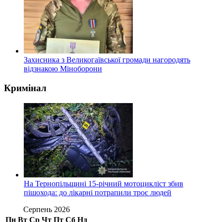
Захисника з Великогаївської громади нагородять
відзнакою Міноборони
Кримінал
На Тернопільщині 15-річний мотоцикліст збив
пішохода: до лікарні потрапили троє людей
Серпень 2026
Пн
Вт
Ср
Чт
Пт
Сб
Нд