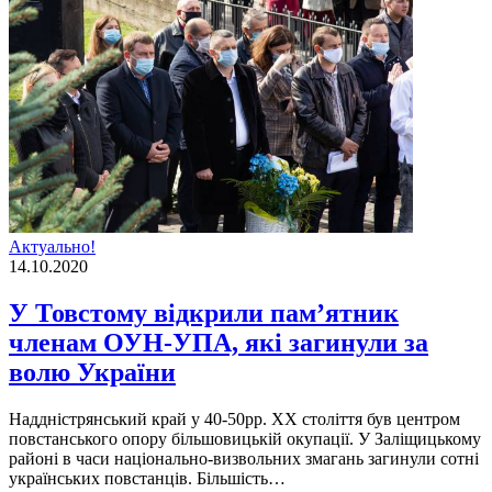
Актуально!
14.10.2020
У Товстому відкрили пам’ятник
членам ОУН-УПА, які загинули за
волю України
Наддністрянський край у 40-50рр. ХХ століття був центром
повстанського опору більшовицькій окупації. У Заліщицькому
районі в часи національно-визвольних змагань загинули сотні
українських повстанців. Більшість…