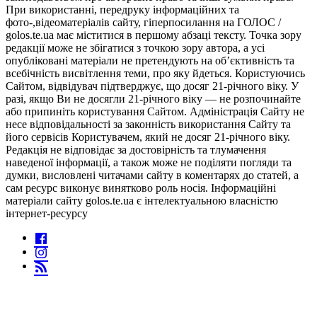
При використанні, передруку інформаційних та
фото-,відеоматеріалів сайту, гіперпосилання на ГОЛОС /
golos.te.ua має міститися в першому абзаці тексту. Точка зору
редакції може не збігатися з точкою зору автора, а усі
опубліковані матеріали не претендують на об’єктивність та
всебічність висвітлення теми, про яку йдеться. Користуючись
Сайтом, відвідувач підтверджує, що досяг 21-річного віку. У
разі, якщо Ви не досягли 21-річного віку — не розпочинайте
або припиніть користування Сайтом. Адміністрація Сайту не
несе відповідальності за законність використання Сайту та
його сервісів Користувачем, який не досяг 21-річного віку.
Редакція не відповідає за достовірність та тлумачення
наведеної інформації, а також може не поділяти погляди та
думки, висловлені читачами сайту в коментарях до статей, а
сам ресурс виконує винятково роль носія. Інформаційні
матеріали сайту golos.te.ua є інтелектуальною власністю
інтернет-ресурсу