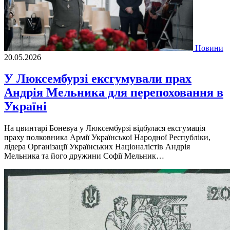
Новини
20.05.2026
У Люксембурзі ексгумували прах
Андрія Мельника для перепоховання в
Україні
На цвинтарі Боневуа у Люксембурзі відбулася ексгумація
праху полковника Армії Української Народної Республіки,
лідера Організації Українських Націоналістів Андрія
Мельника та його дружини Софії Мельник…