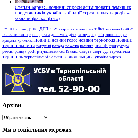
Степан Барна: Злочинні спроби асимілювати лемків як
представників української нації серед інших народів –
зазнали фіаско (фото)
голос
війна
ДТП
ГУ НП поліція
ДСНС
СБУ
аварія
авто
алкоголь
військові
голос новини
зсу
гроші
дитина
допомога
діти
загинув
київ
коронавірус
новини
новини тернополя
новини
новини голос
кримінал
крадіжка
тернопільщини
поліція
патрульні
погода
пожежа
політика
прокуратура
тернопілля
суд
ремонт
розшук
росія
рятувальники
сергій надал
смерть
спорт
тернопіль
тернопільщина
україна
тернопільські новини
чортків
Архіви
Архіви
Ми в соціальних мережах