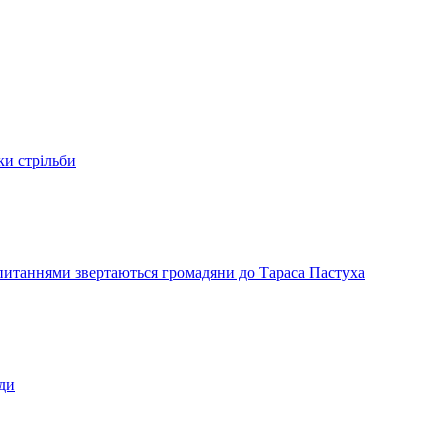
ки стрільби
и питаннями звертаються громадяни до Тараса Пастуха
ади