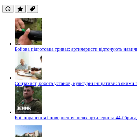
Останні
Популярні
Теги
Бойова підготовка триває: артилеристи відточують навич
Соцзахист, робота установ, культурні ініціативи: з яким
Бої, поранення і повернення: шлях артилериста 44-ї бриг