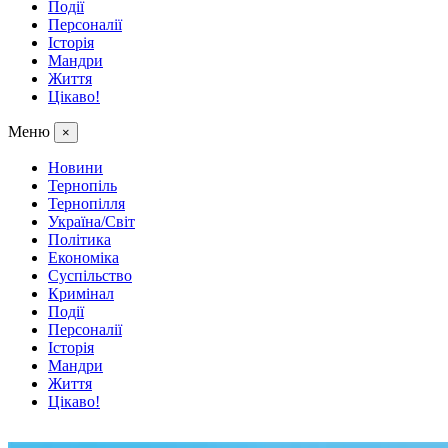
Події
Персоналії
Історія
Мандри
Життя
Цікаво!
Меню
×
Новини
Тернопіль
Тернопілля
Україна/Світ
Політика
Економіка
Суспільство
Кримінал
Події
Персоналії
Історія
Мандри
Життя
Цікаво!