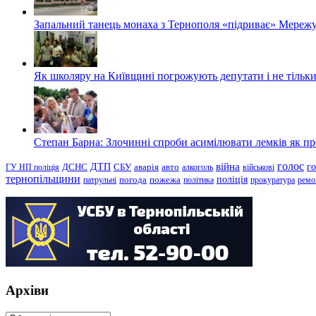
Запальний танець монаха з Тернополя «підриває» Мережу
Як школяру на Київщині погрожують депутати і не тільки
Степан Барна: Злочинні спроби асимілювати лемків як пред
голос
війна
г
ДТП
ГУ НП поліція
ДСНС
СБУ
аварія
авто
алкоголь
військові
тернопільщини
поліція
патрульні
погода
пожежа
політика
прокуратура
ремо
Архіви