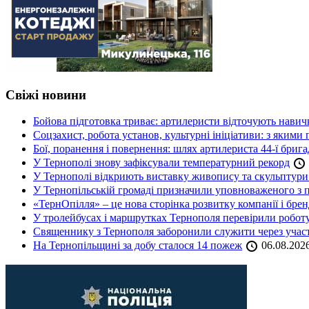
Свіжі новини
Бойова підготовка триває: артилеристи відточують навич
Соцзахист, робота установ, культурні ініціативи: з яким
Бої, поранення і повернення: шлях артилериста 44-ї бриг
У Тернополі знову зафіксували температурний рекорд
У Тернополі відкриють виставку живопису та скульптур
У Тернопільській громаді призначили уповноваженого з п
«ТернОпілля» – це нова сторінка розвитку компанії і бре
У тролейбусах і маршрутках Тернополя перевірили робот
Священнику з Тернополя заборонили служити через участь
На Тернопільщині за добу сталося 14 пожеж
06.08.202