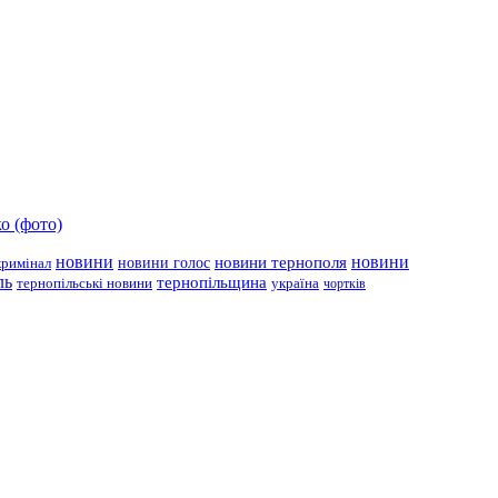
о (фото)
новини
новини тернополя
новини
новини голос
кримінал
ль
тернопільщина
україна
тернопільські новини
чортків