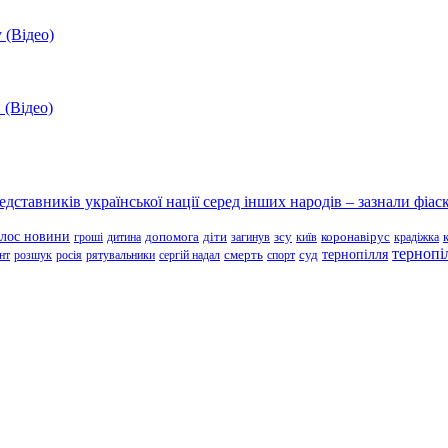
 (Відео)
 (Відео)
ставників української нації серед інших народів – зазнали фіаск
олос новини
зсу
гроші
дитина
допомога
діти
загинув
київ
коронавірус
крадіжка
тернопі
тернопілля
суд
нт
розшук
росія
рятувальники
сергій надал
смерть
спорт