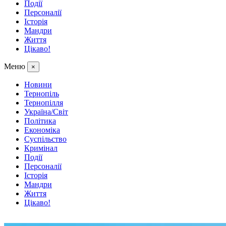
Події
Персоналії
Історія
Мандри
Життя
Цікаво!
Меню
×
Новини
Тернопіль
Тернопілля
Україна/Світ
Політика
Економіка
Суспільство
Кримінал
Події
Персоналії
Історія
Мандри
Життя
Цікаво!