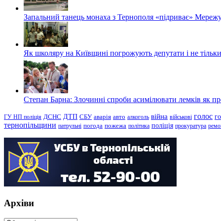
Запальний танець монаха з Тернополя «підриває» Мережу
Як школяру на Київщині погрожують депутати і не тільки
Степан Барна: Злочинні спроби асимілювати лемків як пред
голос
війна
г
ДТП
ГУ НП поліція
ДСНС
СБУ
аварія
авто
алкоголь
військові
тернопільщини
поліція
патрульні
погода
пожежа
політика
прокуратура
ремо
Архіви