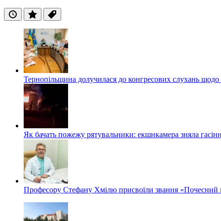
Останні
Популярні
Теги
Тернопільщина долучилася до конгресових слухань щодо 
Як бачать пожежу рятувальники: екшнкамера зняла гасін
Професору Стефану Хмілю присвоїли звання «Почесний 