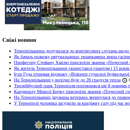
Свіжі новини
Тернопільщина долучилася до конгресових слухань щодо 
Як бачать пожежу рятувальники: екшнкамера зняла гасін
Професору Стефану Хмілю присвоїли звання «Почесний 
Як житель Тернопільщини скористався грантом і 15 років
Ігор Гуда отримав відзнаку «Візіонер сучасної будівельної
На Тернопільщині у вихідні буде до 28 градусів тепла
0
Тролейбусний парк Тернополя поповнився ще 8 новими 
Кардиналу Миколі Бичку присвоїли звання «Почесний гр
На Тернопільщині дружина ветерана звернулася до правоох
У Тернополі чоловіка засудили за крадіжку газу під час в