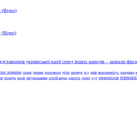
 (Відео)
 (Відео)
ставників української нації серед інших народів – зазнали фіаск
олос новини
зсу
гроші
дитина
допомога
діти
загинув
київ
коронавірус
крадіжка
тернопі
тернопілля
суд
нт
розшук
росія
рятувальники
сергій надал
смерть
спорт