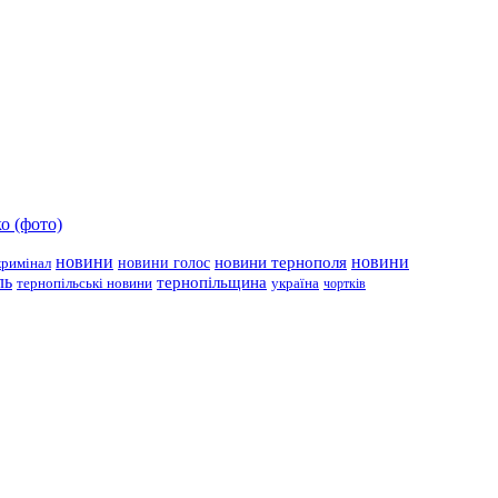
о (фото)
новини
новини тернополя
новини
новини голос
кримінал
ль
тернопільщина
україна
тернопільські новини
чортків