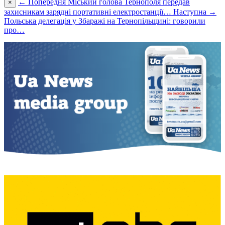
← Попередня
Міський голова Тернополя передав
×
захисникам зарядні портативні електростанції…
Наступна →
Польська делегація у Збаражі на Тернопільщині: говорили
про…