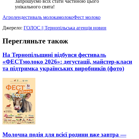
Запрошуємо всіх стати частиною цього
унікального свята!
Агроленд
естиваль молока
молоко
Фест молоко
Джерело:
ГОЛОС || Тернопільська агенція новин
Перегляньте також
На Тернопільщині відбувся фестиваль
«ФЕСТмолоко 2026»: дегустації, майстер-класи
та підтримка українських виробників (фото)
Молочна подія для всієї родини вже завтра —