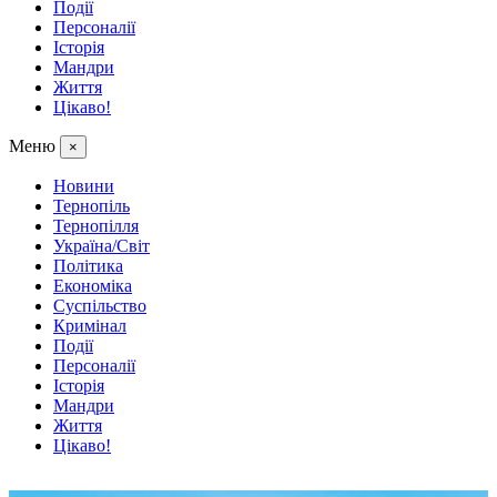
Події
Персоналії
Історія
Мандри
Життя
Цікаво!
Меню
×
Новини
Тернопіль
Тернопілля
Україна/Світ
Політика
Економіка
Суспільство
Кримінал
Події
Персоналії
Історія
Мандри
Життя
Цікаво!