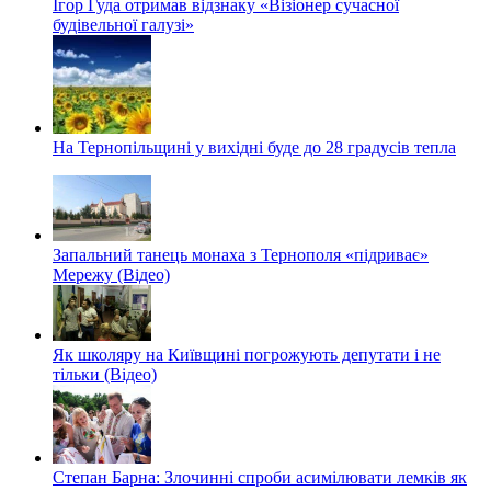
Ігор Гуда отримав відзнаку «Візіонер сучасної
будівельної галузі»
На Тернопільщині у вихідні буде до 28 градусів тепла
Запальний танець монаха з Тернополя «підриває»
Мережу (Відео)
Як школяру на Київщині погрожують депутати і не
тільки (Відео)
Степан Барна: Злочинні спроби асимілювати лемків як