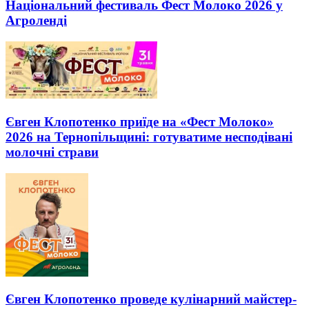
Національний фестиваль Фест Молоко 2026 у
Агроленді
Євген Клопотенко приїде на «Фест Молоко»
2026 на Тернопільщині: готуватиме несподівані
молочні страви
Євген Клопотенко проведе кулінарний майстер-