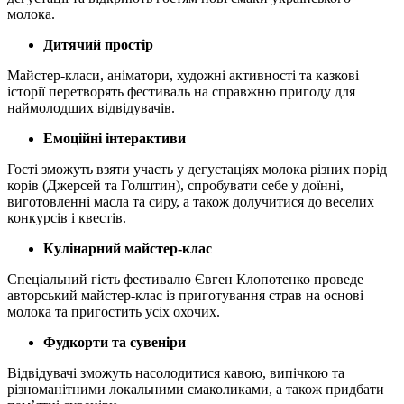
молока.
Дитячий простір
Майстер-класи, аніматори, художні активності та казкові
історії перетворять фестиваль на справжню пригоду для
наймолодших відвідувачів.
Емоційні інтерактиви
Гості зможуть взяти участь у дегустаціях молока різних порід
корів (Джерсей та Голштин), спробувати себе у доїнні,
виготовленні масла та сиру, а також долучитися до веселих
конкурсів і квестів.
Кулінарний майстер-клас
Спеціальний гість фестивалю Євген Клопотенко проведе
авторський майстер-клас із приготування страв на основі
молока та пригостить усіх охочих.
Фудкорти та сувеніри
Відвідувачі зможуть насолодитися кавою, випічкою та
різноманітними локальними смаколиками, а також придбати