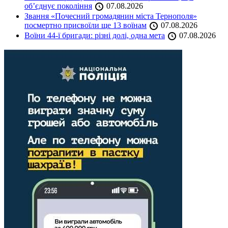
об’єднує покоління
07.08.2026
Звання «Почесний громадянин міста Тернополя»
посмертно присвоїли ще 13 воїнам
07.08.2026
Воїни 44-ї бригади: різні долі, одна мета
07.08.2026