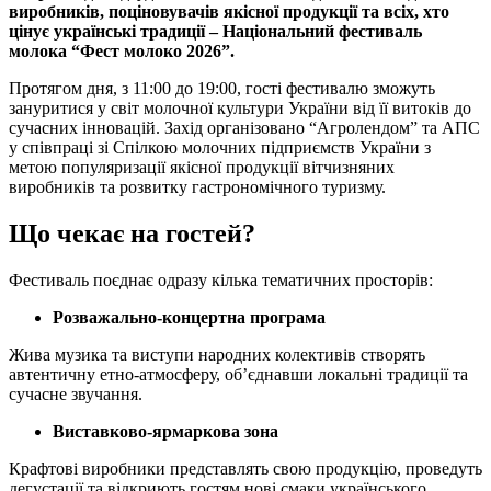
виробників, поціновувачів якісної продукції та всіх, хто
цінує українські традиції – Національний фестиваль
молока “Фест молоко 2026”.
Протягом дня, з 11:00 до 19:00, гості фестивалю зможуть
зануритися у світ молочної культури України від її витоків до
сучасних інновацій. Захід організовано “Агролендом” та АПС
у співпраці зі Спілкою молочних підприємств України з
метою популяризації якісної продукції вітчизняних
виробників та розвитку гастрономічного туризму.
Що чекає на гостей?
Фестиваль поєднає одразу кілька тематичних просторів:
Розважально-концертна програма
Жива музика та виступи народних колективів створять
автентичну етно-атмосферу, об’єднавши локальні традиції та
сучасне звучання.
Виставково-ярмаркова зона
Крафтові виробники представлять свою продукцію, проведуть
дегустації та відкриють гостям нові смаки українського