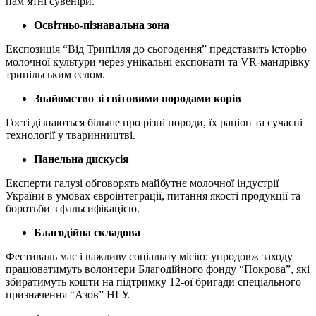
пам’ятні сувеніри.
Освітньо-пізнавальна зона
Експозиція “Від Трипілля до сьогодення” представить історію
молочної культури через унікальні експонати та VR-мандрівку
трипільським селом.
Знайомство зі світовими породами корів
Гості дізнаються більше про різні породи, їх раціон та сучасні
технології у тваринництві.
Панельна дискусія
Експерти галузі обговорять майбутнє молочної індустрії
України в умовах євроінтеграції, питання якості продукції та
боротьби з фальсифікацією.
Благодійна складова
Фестиваль має і важливу соціальну місію: упродовж заходу
працюватимуть волонтери Благодійного фонду “Покрова”, які
збиратимуть кошти на підтримку 12-ої бригади спеціального
призначення “Азов” НГУ.