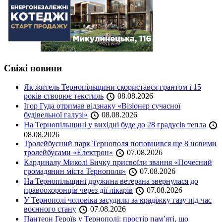
Свіжі новини
Як житель Тернопільщини скористався грантом і 15
років створює текстиль
08.08.2026
Ігор Гуда отримав відзнаку «Візіонер сучасної
будівельної галузі»
08.08.2026
На Тернопільщині у вихідні буде до 28 градусів тепла
08.08.2026
Тролейбусний парк Тернополя поповнився ще 8 новими
тролейбусами «Електрон»
07.08.2026
Кардиналу Миколі Бичку присвоїли звання «Почесний
громадянин міста Тернополя»
07.08.2026
На Тернопільщині дружина ветерана звернулася до
правоохоронців через дії лікарів
07.08.2026
У Тернополі чоловіка засудили за крадіжку газу під час
воєнного стану
07.08.2026
Пантеон Героїв у Тернополі: простір пам’яті, що