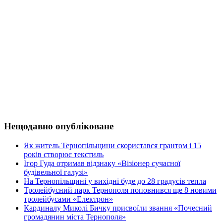
Нещодавно опубліковане
Як житель Тернопільщини скористався грантом і 15
років створює текстиль
Ігор Гуда отримав відзнаку «Візіонер сучасної
будівельної галузі»
На Тернопільщині у вихідні буде до 28 градусів тепла
Тролейбусний парк Тернополя поповнився ще 8 новими
тролейбусами «Електрон»
Кардиналу Миколі Бичку присвоїли звання «Почесний
громадянин міста Тернополя»