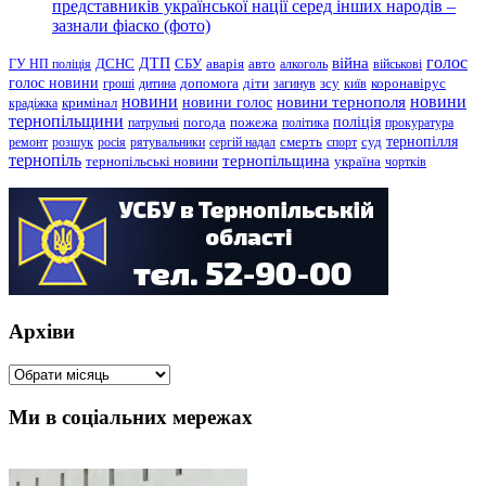
представників української нації серед інших народів –
зазнали фіаско (фото)
голос
війна
ДТП
ГУ НП поліція
ДСНС
СБУ
аварія
авто
алкоголь
військові
голос новини
зсу
гроші
дитина
допомога
діти
загинув
київ
коронавірус
новини
новини тернополя
новини
новини голос
кримінал
крадіжка
тернопільщини
поліція
патрульні
погода
пожежа
політика
прокуратура
тернопілля
суд
ремонт
розшук
росія
рятувальники
сергій надал
смерть
спорт
тернопіль
тернопільщина
україна
тернопільські новини
чортків
Архіви
Архіви
Ми в соціальних мережах