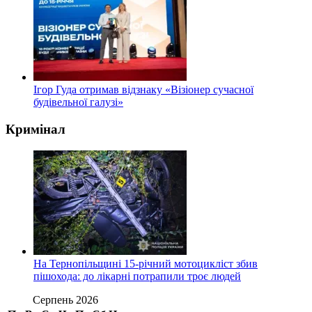
Ігор Гуда отримав відзнаку «Візіонер сучасної
будівельної галузі»
Кримінал
На Тернопільщині 15-річний мотоцикліст збив
пішохода: до лікарні потрапили троє людей
Серпень 2026