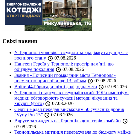
Свіжі новини
У Тернополі чоловіка засудили за крадіжку газу під час
воєнного стану
07.08.2026
Пантеон Героїв у Тернополі: простір пам’яті, що
об’єднує покоління
07.08.2026
Звання «Почесний громадянин міста Тернополя»
посмертно присвоїли ще 13 воїнам
07.08.2026
Воїни 44-ї бригади: різні долі, одна мета
07.08.2026
У Тернополі стартував всеукраїнський ЛОР-симпозіум:
медики обговорюють сучасні методи лікування та
хірургії (фото)
07.08.2026
Сергій Надал передав військовим 50 сучасних дронів
“Vyriy Pro 15”
07.08.2026
Вдруге за тиждень на Тернопільщині горів комбайн
07.08.2026
Тернопільська митниця перерахувала до бюджету майже