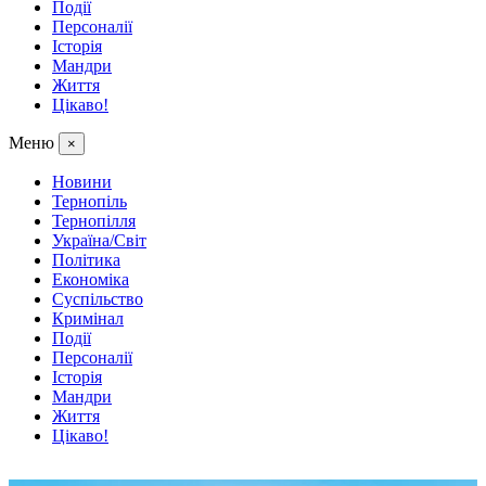
Події
Персоналії
Історія
Мандри
Життя
Цікаво!
Меню
×
Новини
Тернопіль
Тернопілля
Україна/Світ
Політика
Економіка
Суспільство
Кримінал
Події
Персоналії
Історія
Мандри
Життя
Цікаво!