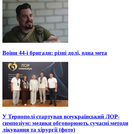
Воїни 44-ї бригади: різні долі, одна мета
У Тернополі стартував всеукраїнський ЛОР-
симпозіум: медики обговорюють сучасні методи
лікування та хірургії (фото)