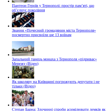
Пантеон Героїв у Тернополі: простір пам’яті, що
об’єднує покоління
Звання «Почесний громадянин міста Тернополя»
посмертно присвоїли ще 13 воїнам
Запальний танець монаха з Тернополя «підриває»
Мережу (Відео)
Як школяру на Київщині погрожують депутати і не
тільки (Відео)
Степан Барна: Злочинні спроби асимілювати лемків як