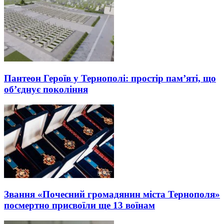
Пантеон Героїв у Тернополі: простір пам’яті, що
об’єднує покоління
Звання «Почесний громадянин міста Тернополя»
посмертно присвоїли ще 13 воїнам