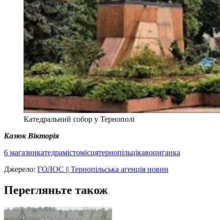
Катедральний собор у Тернополі
Казюк Вікторія
6 магазин
катедра
місто
місця
тернопіль
цікаво
циганка
Джерело:
ГОЛОС || Тернопільська агенція новин
Перегляньте також