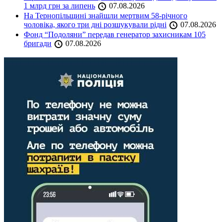
1 млрд грн за липень
07.08.2026
На Тернопільщині знайшли мертвим 58-річного
чоловіка, якого три дні розшукували рідні
07.08.2026
Фонд “Подоляни” передав генератор захисникам 105
бригади
07.08.2026