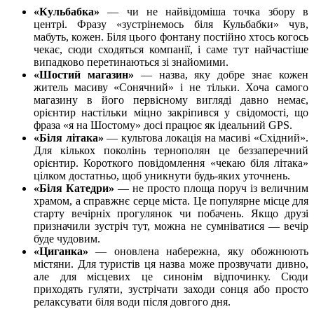
«Кульбабка»
— чи не найвідоміша точка збору в
центрі. Фразу «зустрінемось біля Кульбабки» чув,
мабуть, кожен. Біля цього фонтану постійно хтось когось
чекає, сюди сходяться компанії, і саме тут найчастіше
випадково перетинаються зі знайомими.
«Шостий магазин»
— назва, яку добре знає кожен
житель масиву «Сонячний» і не тільки. Хоча самого
магазину в його первісному вигляді давно немає,
орієнтир настільки міцно закріпився у свідомості, що
фраза «я на Шостому» досі працює як ідеальний GPS.
«Біля літака»
— культова локація на масиві «Східний».
Для кількох поколінь тернополян це беззаперечний
орієнтир. Короткого повідомлення «чекаю біля літака»
цілком достатньо, щоб уникнути будь-яких уточнень.
«Біля Катедри»
— не просто площа поруч із величним
храмом, а справжнє серце міста. Це популярне місце для
старту вечірніх прогулянок чи побачень. Якщо друзі
призначили зустріч тут, можна не сумніватися — вечір
буде чудовим.
«Циганка»
— оновлена набережна, яку обожнюють
містяни. Для туристів ця назва може прозвучати дивно,
але для місцевих це синонім відпочинку. Сюди
приходять гуляти, зустрічати заходи сонця або просто
релаксувати біля води після довгого дня.