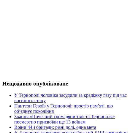
Нещодавно опубліковане
У Тернополі чоловіка засудили за крадіжку газу під час
воєнного стану
Пантеон Героїв у Тернополі: простір пам’яті, що
об’єднує покоління
Звання «Почесний громадянин міста Тернополя»
посмертно присвоїли ще 13 воїнам
Воїни 44-ї бригади: різні долі, одна мета
У Тернополі стартував всеукраїнський ЛОР-симпозіум: