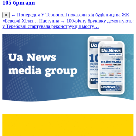
105 бригади
← Попередня
У Тернополі показали хід будівництва ЖК
×
«Беверлі Хіллз…
Наступна →
100-річну бруківку демонтують:
у Теребовлі стартувала реконструкція мосту…