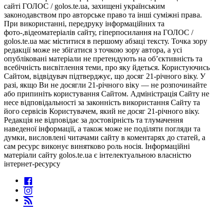
сайті ГОЛОС / golos.te.ua, захищені українським
законодавством про авторське право та інші суміжні права.
При використанні, передруку інформаційних та
фото-,відеоматеріалів сайту, гіперпосилання на ГОЛОС /
golos.te.ua має міститися в першому абзаці тексту. Точка зору
редакції може не збігатися з точкою зору автора, а усі
опубліковані матеріали не претендують на об’єктивність та
всебічність висвітлення теми, про яку йдеться. Користуючись
Сайтом, відвідувач підтверджує, що досяг 21-річного віку. У
разі, якщо Ви не досягли 21-річного віку — не розпочинайте
або припиніть користування Сайтом. Адміністрація Сайту не
несе відповідальності за законність використання Сайту та
його сервісів Користувачем, який не досяг 21-річного віку.
Редакція не відповідає за достовірність та тлумачення
наведеної інформації, а також може не поділяти погляди та
думки, висловлені читачами сайту в коментарях до статей, а
сам ресурс виконує винятково роль носія. Інформаційні
матеріали сайту golos.te.ua є інтелектуальною власністю
інтернет-ресурсу