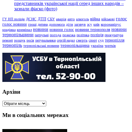
представників української нації серед інших народів –
зазнали фіаско (фото)
голос
війна
ДТП
ГУ НП поліція
ДСНС
СБУ
аварія
авто
алкоголь
військові
голос новини
зсу
гроші
дитина
допомога
діти
загинув
київ
коронавірус
новини
новини тернополя
новини
новини голос
кримінал
крадіжка
тернопільщини
поліція
патрульні
погода
пожежа
політика
прокуратура
тернопілля
суд
ремонт
розшук
росія
рятувальники
сергій надал
смерть
спорт
тернопіль
тернопільщина
україна
тернопільські новини
чортків
Архіви
Архіви
Ми в соціальних мережах