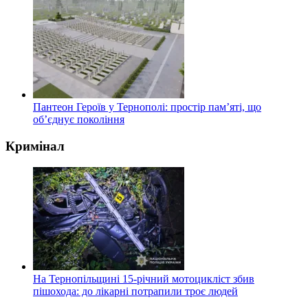
Пантеон Героїв у Тернополі: простір пам’яті, що
об’єднує покоління
Кримінал
На Тернопільщині 15-річний мотоцикліст збив
пішохода: до лікарні потрапили троє людей