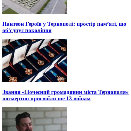
Пантеон Героїв у Тернополі: простір пам’яті, що
об’єднує покоління
Звання «Почесний громадянин міста Тернополя»
посмертно присвоїли ще 13 воїнам