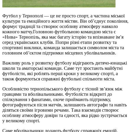
Футбол у Тернополі — це не просто спорт, а частина міської
культури та емоційного життя містян. Він об’єднує покоління,
формує традиції та створює особливу атмосферу навколо
кожного матчу.Головною футбольною командою міста є
«Нива» Тернопіль, яка має багату історію та впізнаване ім’я
серед українських клубів. Попри різні етапи розвитку та
спортивні виклики, команда залишається символом міста та
головним об’єктом підтримки місцевих уболівальників.
Важливу роль у розвитку футболу відіграють дитячо-юнацькі
школи та аматорські команди. Саме тут зростають майбутні
футболісти, які роблять перші кроки у великому спорті, а
також формуються справжні футбольні спільноти міста.
Особливістю тернопільського футболу є тісний зв’язок між
гравцями та вболівальниками. Футболісти відкриті до
спілкування з фанатами, охоче приймають підтримку,
фотографуються після матчів, залишають автографи та навіть
діляться своїми ігровими речами. Така взаємодія створює
особливу атмосферу довіри та єдності, яка рідко зустрічається
у великому спорті.
Саме вболівальники додають футболу справжніх емоцій.