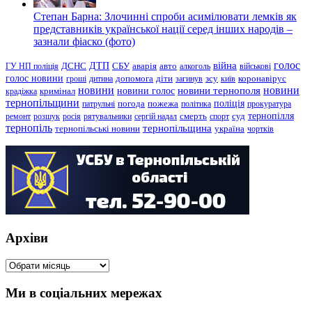
Степан Барна: Злочинні спроби асимілювати лемків як
представників української нації серед інших народів –
зазнали фіаско (фото)
голос
війна
ДТП
ГУ НП поліція
ДСНС
СБУ
аварія
авто
алкоголь
військові
голос новини
зсу
гроші
дитина
допомога
діти
загинув
київ
коронавірус
новини
новини тернополя
новини
новини голос
кримінал
крадіжка
тернопільщини
поліція
патрульні
погода
пожежа
політика
прокуратура
тернопілля
суд
ремонт
розшук
росія
рятувальники
сергій надал
смерть
спорт
тернопіль
тернопільщина
україна
тернопільські новини
чортків
Архіви
Архіви
Ми в соціальних мережах