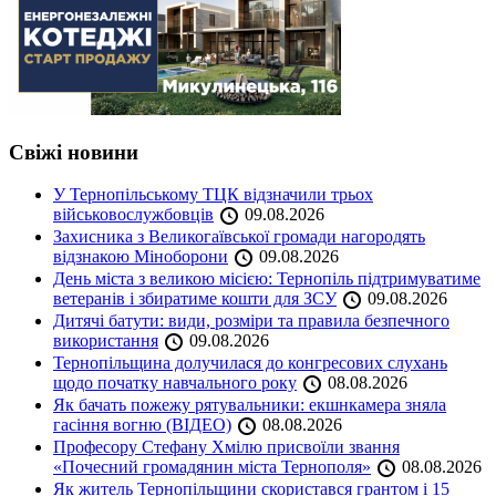
Свіжі новини
У Тернопільському ТЦК відзначили трьох
військовослужбовців
09.08.2026
Захисника з Великогаївської громади нагородять
відзнакою Міноборони
09.08.2026
День міста з великою місією: Тернопіль підтримуватиме
ветеранів і збиратиме кошти для ЗСУ
09.08.2026
Дитячі батути: види, розміри та правила безпечного
використання
09.08.2026
Тернопільщина долучилася до конгресових слухань
щодо початку навчального року
08.08.2026
Як бачать пожежу рятувальники: екшнкамера зняла
гасіння вогню (ВІДЕО)
08.08.2026
Професору Стефану Хмілю присвоїли звання
«Почесний громадянин міста Тернополя»
08.08.2026
Як житель Тернопільщини скористався грантом і 15