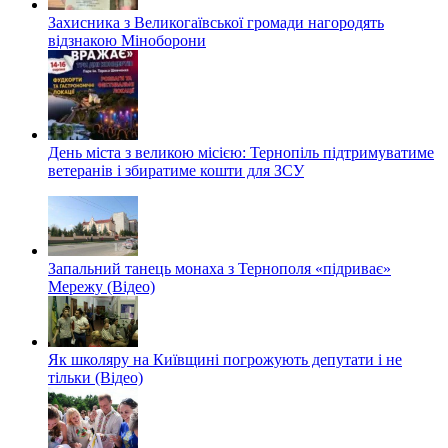
Захисника з Великогаївської громади нагородять
відзнакою Міноборони
День міста з великою місією: Тернопіль підтримуватиме
ветеранів і збиратиме кошти для ЗСУ
Запальний танець монаха з Тернополя «підриває»
Мережу (Відео)
Як школяру на Київщині погрожують депутати і не
тільки (Відео)