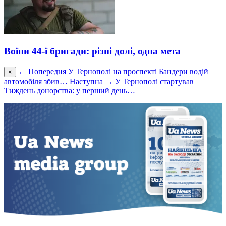
Воїни 44-ї бригади: різні долі, одна мета
← Попередня
У Тернополі на проспекті Бандери водій
×
автомобіля збив…
Наступна →
У Тернополі стартував
Тиждень донорства: у перший день…