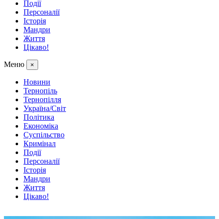
Події
Персоналії
Історія
Мандри
Життя
Цікаво!
Меню
×
Новини
Тернопіль
Тернопілля
Україна/Світ
Політика
Економіка
Суспільство
Кримінал
Події
Персоналії
Історія
Мандри
Життя
Цікаво!