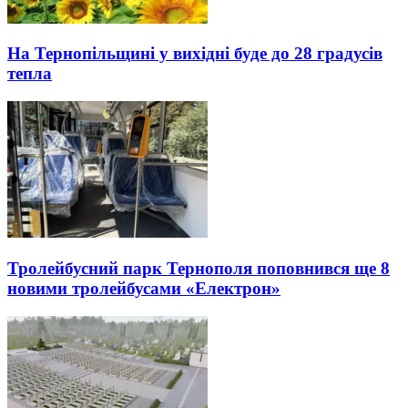
На Тернопільщині у вихідні буде до 28 градусів
тепла
Тролейбусний парк Тернополя поповнився ще 8
новими тролейбусами «Електрон»