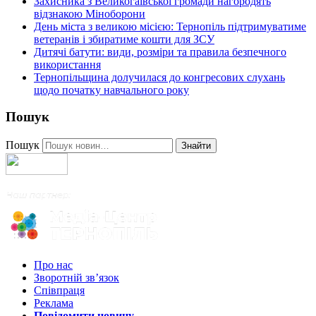
Захисника з Великогаївської громади нагородять
відзнакою Міноборони
День міста з великою місією: Тернопіль підтримуватиме
ветеранів і збиратиме кошти для ЗСУ
Дитячі батути: види, розміри та правила безпечного
використання
Тернопільщина долучилася до конгресових слухань
щодо початку навчального року
Пошук
Пошук
Знайти
Про нас
Зворотній зв’язок
Співпраця
Реклама
Повідомити новину