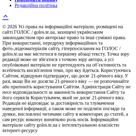
Редакційна політика
© 2026 Усі права на інформаційні матеріали, розміщені на
сайті ГОЛОС / golos.te.ua, захищені українським
законодавством про авторське право та інші суміжні права.
При використанні, передруку інформаційних та
фото-,відеоматеріалів сайту, гіперпосилання на ГОЛОС /
golos.te.ua має міститися в першому абзаці тексту. Точка зору
редакції може не збігатися з точкою зору автора, а усі
опубліковані матеріали не претендують на об’єктивність та
всебічність висвітлення теми, про яку йдеться. Користуючись
Сайтом, відвідувач підтверджує, що досяг 21-річного віку. У
разі, якщо Ви не досягли 21-річного віку — не розпочинайте
або припиніть користування Сайтом. Адміністрація Сайту не
несе відповідальності за законність використання Сайту та
його сервісів Користувачем, який не досяг 21-річного віку.
Редакція не відповідає за достовірність та тлумачення
наведеної інформації, а також може не поділяти погляди та
думки, висловлені читачами сайту в коментарях до статей, а
сам ресурс виконує винятково роль носія. Інформаційні
матеріали сайту golos.te.ua є інтелектуальною власністю
інтернет-ресурсу