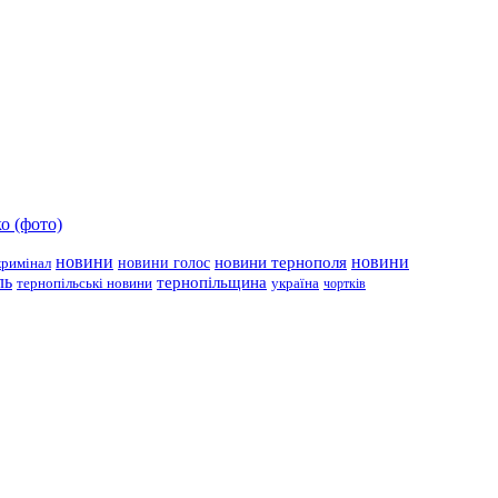
о (фото)
новини
новини тернополя
новини
новини голос
кримінал
ль
тернопільщина
україна
тернопільські новини
чортків