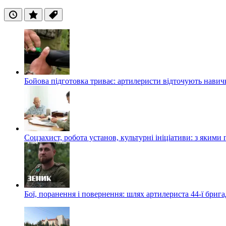
Останні
Популярні
Теги
Бойова підготовка триває: артилеристи відточують навич
Соцзахист, робота установ, культурні ініціативи: з яким
Бої, поранення і повернення: шлях артилериста 44-ї бриг