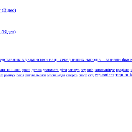
 (Відео)
 (Відео)
ставників української нації серед інших народів – зазнали фіаск
олос новини
зсу
гроші
дитина
допомога
діти
загинув
київ
коронавірус
крадіжка
тернопі
тернопілля
суд
нт
розшук
росія
рятувальники
сергій надал
смерть
спорт