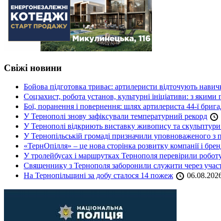
Свіжі новини
Бойова підготовка триває: артилеристи відточують навич
Соцзахист, робота установ, культурні ініціативи: з яким
Бої, поранення і повернення: шлях артилериста 44-ї бриг
У Тернополі знову зафіксували температурний рекорд
У Тернополі відкриють виставку живопису та скульптур
У Тернопільській громаді призначили уповноваженого з п
«ТернОпілля» – це нова сторінка розвитку компанії і бре
У тролейбусах і маршрутках Тернополя перевірили робот
Священнику з Тернополя заборонили служити через участь
На Тернопільщині за добу сталося 14 пожеж
06.08.202