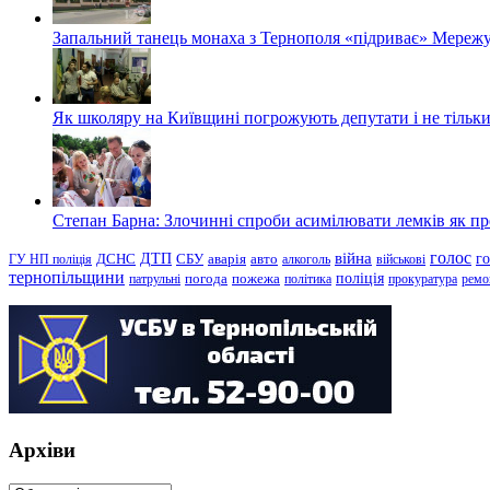
Запальний танець монаха з Тернополя «підриває» Мережу
Як школяру на Київщині погрожують депутати і не тільки
Степан Барна: Злочинні спроби асимілювати лемків як пред
голос
війна
г
ДТП
ГУ НП поліція
ДСНС
СБУ
аварія
авто
алкоголь
військові
тернопільщини
поліція
патрульні
погода
пожежа
політика
прокуратура
ремо
Архіви