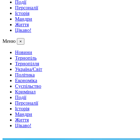
Події
Персоналії
Історія
Мандри
Життя
Цікаво!
Меню
×
Новини
Тернопіль
Тернопілля
Україна/Світ
Політика
Економіка
Суспільство
Кримінал
Події
Персоналії
Історія
Мандри
Життя
Цікаво!