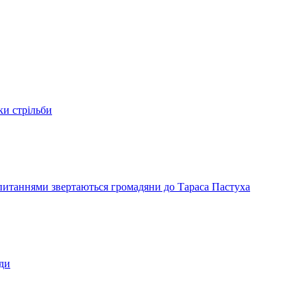
ки стрільби
и питаннями звертаються громадяни до Тараса Пастуха
ади