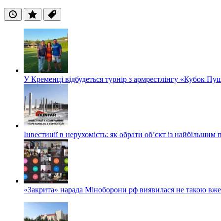
Останні
Популярні
Теги
У Кременці відбудеться турнір з армрестлінгу «Кубок Пу
Інвестиції в нерухомість: як обрати об’єкт із найбільшим
«Закрита» нарада Міноборони рф виявилася не такою вж