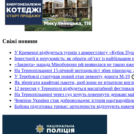
Свіжі новини
У Кременці відбудеться турнір з армрестлінгу «Кубок Пу
Інвестиції в нерухомість: як обрати об’єкт із найбільшим
«Закрита» нарада Міноборони рф виявилася не такою вж
На Тернопільщині 15-річний мотоцикліст збив пішохода: 
У Теребовлі стартував новий етап ремонту дороги М-19
Як зберігати крафтові пакети, щоб вони не втратили вигл
12 вересня у Тернополі відбудеться масштабний фестив
На Тернопільщині через суд хочуть повернути державі май
Чемпіон України став добровольцем: історія нацгвардійц
Бойова підготовка триває: артилеристи відточують навич