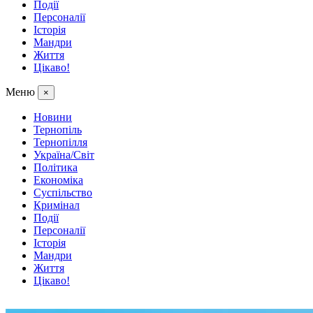
Події
Персоналії
Історія
Мандри
Життя
Цікаво!
Меню
×
Новини
Тернопіль
Тернопілля
Україна/Світ
Політика
Економіка
Суспільство
Кримінал
Події
Персоналії
Історія
Мандри
Життя
Цікаво!