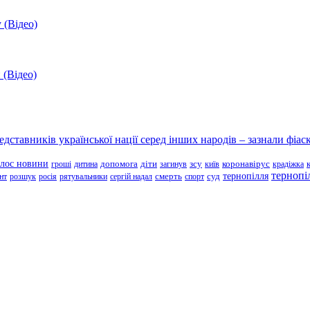
 (Відео)
 (Відео)
ставників української нації серед інших народів – зазнали фіаск
олос новини
зсу
гроші
дитина
допомога
діти
загинув
київ
коронавірус
крадіжка
тернопі
тернопілля
суд
нт
розшук
росія
рятувальники
сергій надал
смерть
спорт