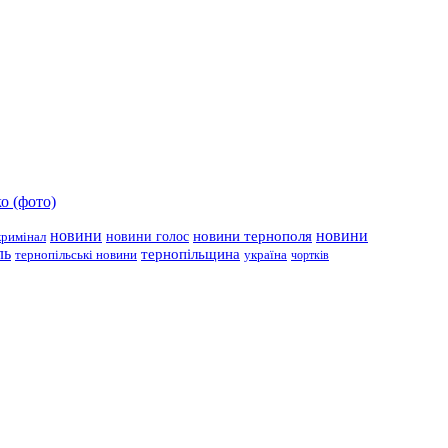
о (фото)
новини
новини тернополя
новини
новини голос
кримінал
ль
тернопільщина
україна
тернопільські новини
чортків