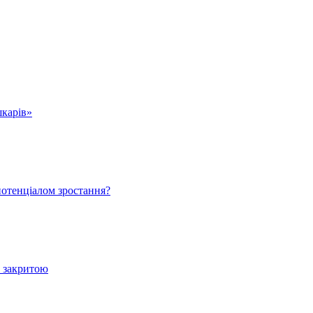
шкарів»
 потенціалом зростання?
е закритою