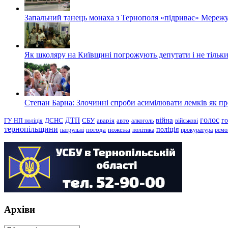
Запальний танець монаха з Тернополя «підриває» Мережу
Як школяру на Київщині погрожують депутати і не тільки
Степан Барна: Злочинні спроби асимілювати лемків як пред
голос
війна
г
ДТП
ГУ НП поліція
ДСНС
СБУ
аварія
авто
алкоголь
військові
тернопільщини
поліція
патрульні
погода
пожежа
політика
прокуратура
ремо
Архіви