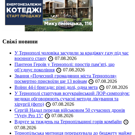
Свіжі новини
У Тернополі чоловіка засудили за крадіжку газу під час
воєнного стану
07.08.2026
Пантеон Героїв у Тернополі: простір пам’яті, що
об’єднує покоління
07.08.2026
Звання «Почесний громадянин міста Тернополя»
посмертно присвоїли ще 13 воїнам
07.08.2026
Воїни 44-ї бригади: різні долі, одна мета
07.08.2026
У Тернополі стартував всеукраїнський ЛОР-симпозіум:
медики обговорюють сучасні методи лікування та
хірургії (фото)
07.08.2026
Сергій Надал передав військовим 50 сучасних дронів
“Vyriy Pro 15”
07.08.2026
Вдруге за тиждень на Тернопільщині горів комбайн
07.08.2026
Тернопільська митниця перерахувала до бюджету майже