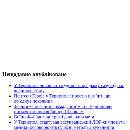
Нещодавно опубліковане
У Тернополі чоловіка засудили за крадіжку газу під час
воєнного стану
Пантеон Героїв у Тернополі: простір пам’яті, що
об’єднує покоління
Звання «Почесний громадянин міста Тернополя»
посмертно присвоїли ще 13 воїнам
Воїни 44-ї бригади: різні долі, одна мета
У Тернополі стартував всеукраїнський ЛОР-симпозіум:
медики обговорюють сучасні методи лікування та