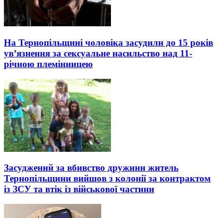
На Тернопільщині чоловіка засудили до 15 років
ув’язнення за сексуальне насильство над 11-
річною племінницею
Засуджений за вбивство дружини житель
Тернопільщини вийшов з колонії за контрактом
із ЗСУ та втік із військової частини