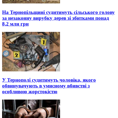
На Тернопільщині судитимуть сільського голову
за незаконну вирубку дерев зі збитками понад
8,2 млн грн
У Тернополі судитимуть чоловіка, якого
обвинувачують в умисному вбивстві з
особливою жорстокістю