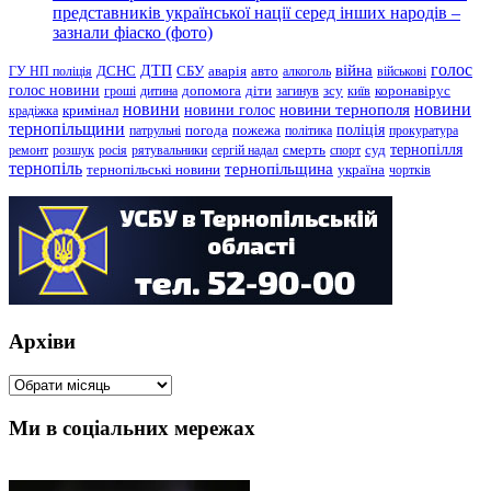
представників української нації серед інших народів –
зазнали фіаско (фото)
голос
війна
ДТП
ГУ НП поліція
ДСНС
СБУ
аварія
авто
алкоголь
військові
голос новини
зсу
гроші
дитина
допомога
діти
загинув
київ
коронавірус
новини
новини тернополя
новини
новини голос
кримінал
крадіжка
тернопільщини
поліція
патрульні
погода
пожежа
політика
прокуратура
тернопілля
суд
ремонт
розшук
росія
рятувальники
сергій надал
смерть
спорт
тернопіль
тернопільщина
україна
тернопільські новини
чортків
Архіви
Архіви
Ми в соціальних мережах