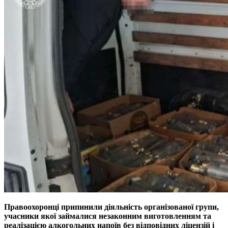
Правоохоронці припинили діяльність організованої групи,
учасники якої займалися незаконним виготовленням та
реалізацією алкогольних напоїв без відповідних ліцензій і