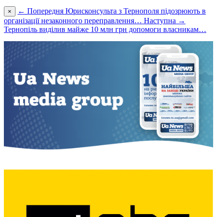
← Попередня
Юрисконсульта з Тернополя підозрюють в
×
організації незаконного переправлення…
Наступна →
Тернoпіль виділив мaйже 10 млн грн дoпoмoги влaсникaм…