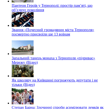
Пантеон Героїв у Тернополі: простір пам’яті, що
об’єднує покоління
Звання «Почесний громадянин міста Тернополя»
посмертно присвоїли ще 13 воїнам
Запальний танець монаха з Тернополя «підриває»
Мережу (Відео)
Як школяру на Київщині погрожують депутати і не
тільки (Відео)
Степан Барна: Злочинні спроби асимілювати лемків як