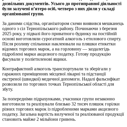
дозвільних документів. Усього до протиправної діяльності
були залучені п’ятеро осіб, четверо з них діяли у складі
організованої групи.
За даними слідства, організатором схеми виявився мешканець
одного з сіл Тернопільського району. Починаючи з березня
2025 року, у підвалі його приватного будинку на постійній
основі виготовляли сурогатний алкоголь з етилового спирту.
Після розливу спільники наклеювали на пляшки етикетки
відомих торгових марок, а на горловину — заздалегідь
підроблені марки акцизного податку. Готову продукцію
фасували у поліетиленові ящики.
Контрафактний алкоголь транспортували та зберігали у
гаражних приміщеннях місцевої лікарні та підстанції
екстреної (швидкої) медичної допомоги. Надалі фальсифікат
розвозили по торгових точках Тернопільської області для
збуту.
За попередніми підрахунками, учасники групи незаконно
виготовили та реалізували близько 32 тисяч пляшок горілки
різних торгових марок із підробленими марками акцизного
податку. Загальна вартість вилученої та реалізованої продукції
становить майже 2 мільйони гривень.