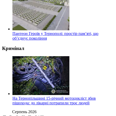
Пантеон Героїв у Тернополі: простір пам’яті, що
об’єднує покоління
Кримінал
На Тернопільщині 15-річний мотоцикліст збив
пішохода: до лікарні потрапили троє людей
Серпень 2026