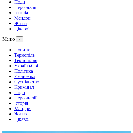
Події
Персоналії
Історія
Мандри
Життя
Цікаво!
Меню
×
Новини
Тернопіль
Тернопілля
Україна/Світ
Політика
Економіка
Суспільство
Кримінал
Події
Персоналії
Історія
Мандри
Життя
Цікаво!