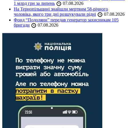
1 млрд грн за липень
07.08.2026
На Тернопільщині знайшли мертвим 58-річного
чоловіка, якого три дні розшукували рідні
07.08.2026
Фонд “Подоляни” передав генератор захисникам 105
бригади
07.08.2026