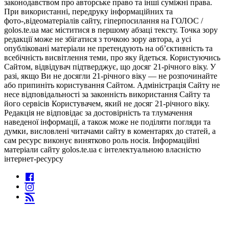
законодавством про авторське право та інші суміжні права.
При використанні, передруку інформаційних та
фото-,відеоматеріалів сайту, гіперпосилання на ГОЛОС /
golos.te.ua має міститися в першому абзаці тексту. Точка зору
редакції може не збігатися з точкою зору автора, а усі
опубліковані матеріали не претендують на об’єктивність та
всебічність висвітлення теми, про яку йдеться. Користуючись
Сайтом, відвідувач підтверджує, що досяг 21-річного віку. У
разі, якщо Ви не досягли 21-річного віку — не розпочинайте
або припиніть користування Сайтом. Адміністрація Сайту не
несе відповідальності за законність використання Сайту та
його сервісів Користувачем, який не досяг 21-річного віку.
Редакція не відповідає за достовірність та тлумачення
наведеної інформації, а також може не поділяти погляди та
думки, висловлені читачами сайту в коментарях до статей, а
сам ресурс виконує винятково роль носія. Інформаційні
матеріали сайту golos.te.ua є інтелектуальною власністю
інтернет-ресурсу